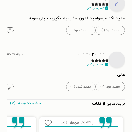
م
توصیه می‌کنم.
عالیه اگه میخواهید قانون جذب یاد بگیرید خیلی خوبه
مفید بود (۱)
مفید نبود
۰
۱۴۰۴/۰۴/۱۰
.・゜゜・F.・゜゜・
.
توصیه می‌کنم.
عالی
مفید بود (۳)
مفید نبود (۲)
۰
مشاهده همه
(۷)
بریده‌هایی از کتاب
۱
‧͙⁺˚*･༓☾ 𝓭𝓪𝓻𝔂𝓪 ☽༓･*˚⁺‧͙