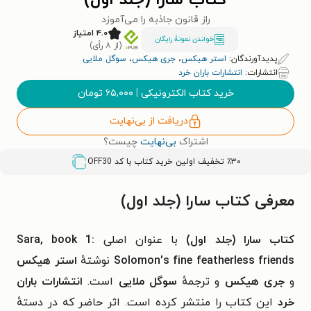
کتاب سارا (جلد اول)
راز قانون جاذبه را می‌آموزد
۴.۰ امتیاز
خواندن نمونۀ رایگان
(از ۸ رأی)
پدیدآورندگان:
استر هیکس
،
جری هیکس
،
سوگل ملایی
انتشارات:
انتشارات باران خرد
خرید کتاب الکترونیکی
|
۶۵,۰۰۰
تومان
دریافت از بی‌نهایت
اشتراک
بی‌نهایت
چیست؟
٪۳۰ تخفیف اولین خرید کتاب با کد
OFF30
معرفی کتاب سارا (جلد اول)
کتاب سارا (جلد اول)
با عنوان اصلی
Sara, book 1:
Solomon's fine featherless friends
نوشتهٔ
استر هیکس
و
جری هیکس
و ترجمهٔ
سوگل ملایی
است.
انتشارات باران
خرد
این کتاب را منتشر کرده است. اثر حاضر که در دستهٔ