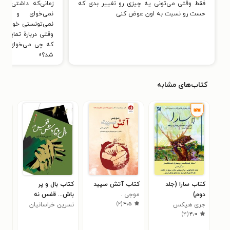
فقط وقتی می‌تونی یه چیزی رو تغییر بدی که
زمانی‌که داشتی را
حست رو نسبت به اون عوض کنی
نمی‌خوای و نمی
نمی‌تونستی خواسته‌
وقتی دربارهٔ تمایل
که چی می‌خوای، فورا
شد؟»
کتاب‌های مشابه
کتاب سارا (جلد
کتاب آتش سپید
کتاب بال و پر
کتا
دوم)
موجی .
باش... قفس نه
روش
)
۲
(
۴٫۵
جری هیکس
نسرین خراسانیان
اول
۹
)
۴
(
۴٫۰