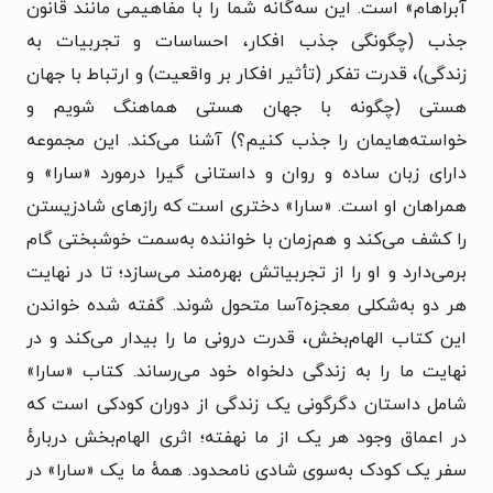
آبراهام»
است. این سه‌گانه شما را
با مفاهیمی مانند
قانون
جذب (چگونگی جذب افکار، احساسات و تجربیات به
زندگی)،
قدرت تفکر (تأثیر افکار بر واقعیت) و
ارتباط با جهان
هستی (چگونه با جهان هستی هماهنگ شویم و
خواسته‌هایمان را جذب کنیم؟) آشنا می‌کند.
این مجموعه
دارای
زبان ساده و روان و
داستانی گیرا درمورد «سارا» و
همراهان او است.
«سارا» دختری است که رازهای شادزیستن
را کشف می‌کند و هم‌زمان با خواننده به‌سمت خوشبختی گام
برمی‌دارد و او را از تجربیاتش بهره‌مند می‌سازد؛ تا در نهایت
هر دو به‌شکلی معجزه‌آسا متحول شوند. گفته شده
خواندن
این کتاب الهام‌بخش، قدرت درونی ما را بیدار می‌کند و در
نهایت ما را به زندگی دلخواه خود می‌رساند. کتاب
«سارا»
شامل داستان دگرگونی یک زندگی از دوران کودکی است که
در اعماق وجود هر یک از ما نهفته؛
اثری الهام‌بخش دربارهٔ
سفر یک کودک به‌سوی شادی نامحدود.
همهٔ ما یک «سارا» در