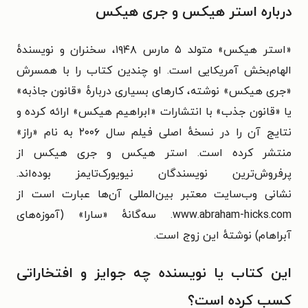
درباره استر هیکس و جری هیکس
«استر هیکس» متولد ۵ مارس ۱۹۴۸، سخنران و نویسندهٔ
الهام‌بخش آمریکایی است. او چندین کتاب را با همسرش
«جری هیکس» نوشته، کارهای بسیاری دربارهٔ «قانون جاذبه»
یا «قانون جذب» با انتشارات «ابراهیم هیکس» ارائه کرده و
نتایج آن را در نسخهٔ اصلی فیلم سال ۲۰۰۶ به نام «راز»
منتشر کرده است.
استر هیکس و جری هیکس از
پرفروش‌ترین نویسندگان نیویورک‌تایمز بوده‌اند.
نشانی
وب‌سایت معتبر بین‌المللی آن‌ها عبارت است از
www.abraham-hicks.com. سه‌گانهٔ «سارا» (آموزه‌های
آبراهام) نوشتهٔ این زوج است.
این کتاب یا نویسنده چه جوایز و افتخاراتی
کسب کرده است؟