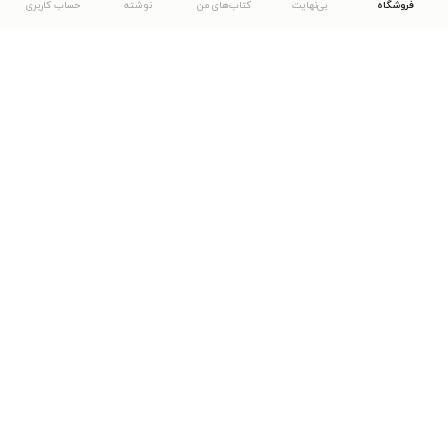
فروشگاه
بی‌نهایت
کتاب‌های من
نوشته
حساب کاربری
دانلود اپلیکیشن طاقچه
... موارد دیگر
مشاهدهٔ دیگر نسخه‌های طاقچه