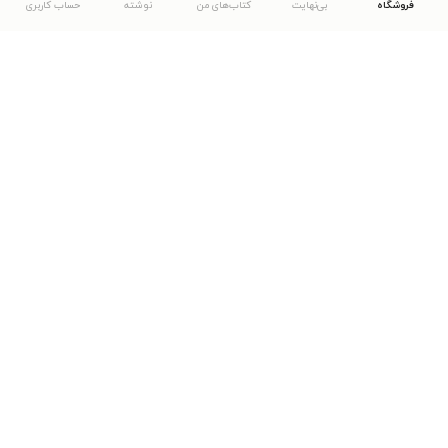
فروشگاه
بی‌نهایت
کتاب‌های من
نوشته
حساب کاربری
دانلود اپلیکیشن طاقچه
... موارد دیگر
مشاهدهٔ دیگر نسخه‌های طاقچه