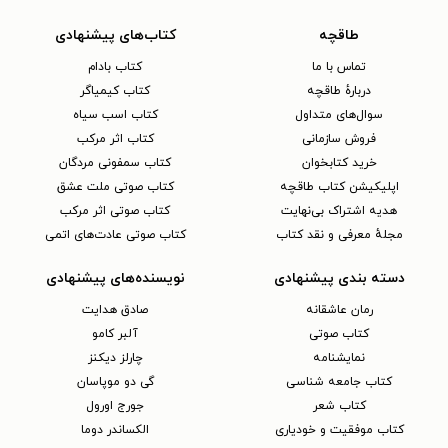
طاقچه
کتاب‌های پیشنهادی
تماس با ما
کتاب بادام
دربارهٔ طاقچه
کتاب کیمیاگر
سوال‌های متداول
کتاب اسب سیاه
فروش سازمانی
کتاب اثر مرکب
خرید کتابخوان
کتاب سمفونی مردگان
اپلیکیشن کتاب طاقچه
کتاب صوتی ملت عشق
هدیه اشتراک بی‌نهایت
کتاب صوتی اثر مرکب
مجلهٔ معرفی و نقد کتاب
کتاب صوتی عادت‌های اتمی
دسته بندی پیشنهادی
نویسنده‌های پیشنهادی
رمان عاشقانه
صادق هدایت
کتاب‌ صوتی
آلبر کامو
نمایشنامه
چارلز دیکنز
کتاب جامعه شناسی
گی دو موپاسان
کتاب شعر
جورج اورول
کتاب موفقیت و خودیاری
الکساندر دوما