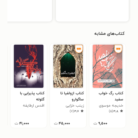
کتاب‌های مشابه
کتاب رگ خواب
کتاب ازولفیا تا
کتاب پذیرایی با
کتاب
سفید
ساگوارو
گلوله
یدال
۵
خدیجه موسوی
زینب خزایی
اقدس ارطایفه
)
۷
(
۳٫۶
)
۵
(
۳٫۸
اذان دهی
۹,۵۰۰
ت
۴۵,۰۰۰
ت
۴۱,۰۰۰
ت