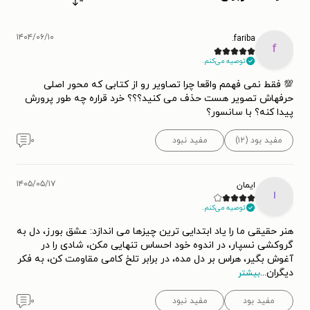
۱۴۰۴/۰۶/۱۰
fariba.
f
توصیه می‌کنم.
💯 فقط نمی فهمم واقعا چرا تصاویر رو از کتابی که محور اصلی
حرفهاش تصویر هست حذف می کنید؟؟؟ خرد قراره چه طور پرورش
پیدا کنه؟ با سانسور؟
مفید بود (۱۲)
مفید نبود
۰
۱۴۰۵/۰۵/۱۷
ایمان
ا
توصیه می‌کنم.
هنر حقیقی ما را یاد ابتدایی ترین چیزها می اندازد: عشق بورز، دل به
گروکشی نسپار، در اندوه خود احساس تنهایی مکن، شادی را در
آغوش بگیر، هراس بر دل مده، در برابر تلخ کامی مقاومت کن، به فکر
دیگران
...
بیشتر
مفید بود
مفید نبود
۰