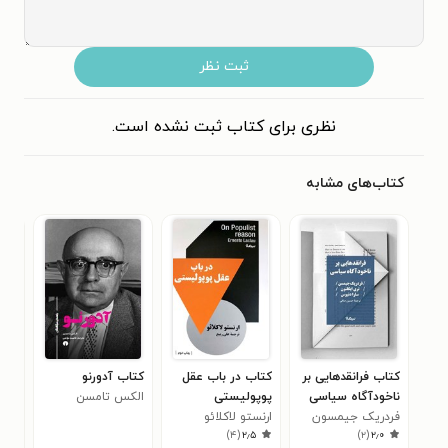
ثبت نظر
نظری برای کتاب ثبت نشده است.
کتاب‌های مشابه
کتاب فرانقدهایی بر
کتاب در باب عقل
کتاب آدورنو
کتا
ناخودآگاه سیاسی
پوپولیستی
الکس تامسن
ارت
فردریک جیمسون
ارنستو لاکلائو
مان
۲
)
۴
(
۲٫۵
)
۲
(
۲٫۰