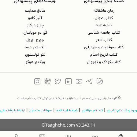
دسته بندی پیشنهادی
نویسنده‌های پیشنهادی
رمان عاشقانه
صادق هدایت
کتاب‌ صوتی
آلبر کامو
نمایشنامه
چارلز دیکنز
کتاب جامعه شناسی
گی دو موپاسان
کتاب شعر
جورج اورول
کتاب موفقیت و خودیاری
الکساندر دوما
کتاب تاریخ اسلام
لئو تولستوی
کتاب کودک و نوجوان
ویکتور هوگو
© کلیه حقوق این سایت محفوظ و متعلق به فروشگاه اینترنتی کتاب طاقچه است.
|
|
|
|
ورود و ثبت‌نام ناشران
ثبت‌نام مؤلفان
شرایط استفاده
سوالات متداول
ارتباط با پشتیبانی
©Taaghche.com
v
3.243.11