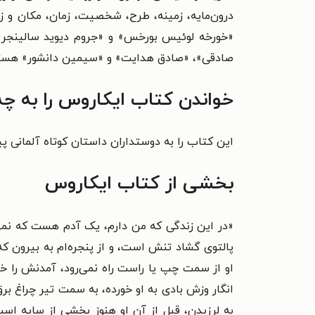
درون‌مایه، زمینه، طرح، شخصیت، زمان، مکان و زا
«خورخه لوئیس بورخس» و «جروم دیوید سالینجر» 
صادقی»، «صادق هدایت» و «سیمین دانشور» هستن
خواندن کتاب ایکاروس را به چ
این کتاب را به دوستداران داستان کوتاه آلمانی پی
بخشی از کتاب ایکاروس
«در این زندگی که من دارم، یک آدم هست که نمی‌
پالتوی گشاد تنش است، و از پنجره‌ام به بیرون که 
او از سمت چپ یا راست راه نمی‌رود، آمدنش را خب
انگار وزش بادی به او خورده، به سمت تیر چراغ برق 
به لرزیدن، قبل از آن او هنوز بخشی از سایه اس