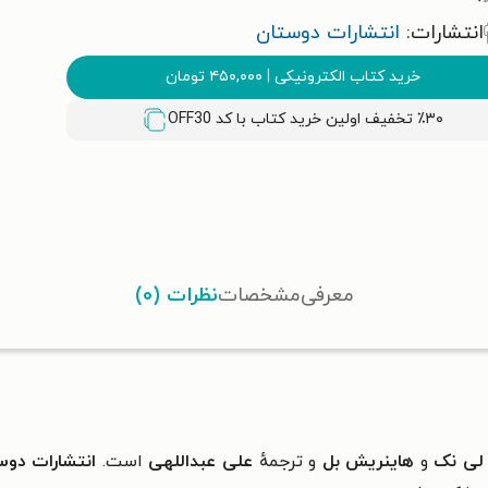
انتشارات:
انتشارات دوستان
خرید کتاب الکترونیکی
|
۴۵۰,۰۰۰
تومان
٪۳۰ تخفیف اولین خرید کتاب با کد
OFF30
معرفی
مشخصات
نظرات (۰)
 لی نک
و
هاینریش بل
و ترجمهٔ
علی عبداللهی
است.
انتشارات دوس