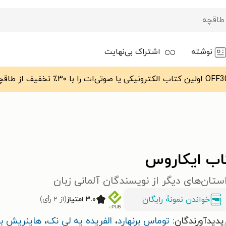
نوشته
اشتراک بی‌نهایت
اب ایکاروس
ستان‌های دیگر از نویسندگان آلمانی زبان
خواندن نمونۀ رایگان
۳.۰ امتیاز
(از ۲ رأی)
پدیدآورندگان:
توماس برنهارد
،
الفریده یه لی نک
،
هاینریش ب