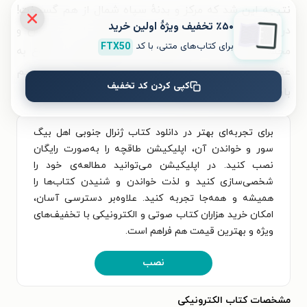
نتیجه این شد که مرکز و بدنهٔ سپاه شمال از هم گسیخت!
٪۵۰ تخفیف ویژۀ اولین خرید
در همان لحظهٔ برخورد، تاریخ بدن‌هاشان را به تندیس و
برای کتاب‌های متنی، با کد
FTX50
مجسمه بدل کرد. آن‌ها ناخرسند از این وضعیت، شروع به
عقب‌نشینی کردند، در امتداد جادهٔ اورنج پلانک. چه اسم
کپی کردن کد تخفیف
بامُسمایی برای یک جاده!»
برای تجربه‌ای بهتر در دانلود کتاب ژنرال جنوبی اهل بیگ
سور و خواندن آن، اپلیکیشن طاقچه را به‌صورت رایگان
نصب کنید. در اپلیکیشن می‌توانید مطالعه‌ی خود را
شخصی‌سازی کنید و لذت خواندن و شنیدن کتاب‌ها را
همیشه و همه‌جا تجربه کنید. علاوه‌بر دسترسی آسان،
امکان خرید هزاران کتاب صوتی و الکترونیکی با تخفیف‌های
ویژه و بهترین قیمت هم فراهم است.
نصب
مشخصات کتاب الکترونیکی