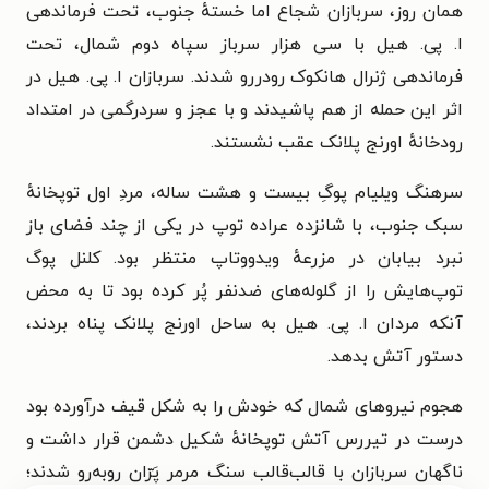
همان روز، سربازان شجاع اما خستهٔ جنوب، تحت فرماندهی
ا. پی. هیل با سی هزار سرباز سپاه دوم شمال، تحت
فرماندهی ژنرال هانکوک رودررو شدند. سربازان ا. پی. هیل در
اثر این حمله از هم پاشیدند و با عجز و سردرگمی در امتداد
رودخانهٔ اورنج پلانک عقب نشستند.
سرهنگ ویلیام پوگِ بیست و هشت ساله، مردِ اول توپخانهٔ
سبک جنوب، با شانزده عراده توپ در یکی از چند فضای باز
نبرد بیابان در مزرعهٔ ویدووتاپ منتظر بود. کلنل پوگ
توپ‌هایش را از گلوله‌های ضدنفر پُر کرده بود تا به محض
آنکه مردان ا. پی. هیل به ساحل اورنج پلانک پناه بردند،
دستور آتش بدهد.
هجوم نیروهای شمال که خودش را به شکل قیف درآورده بود
درست در تیررس آتش توپخانهٔ شکیل دشمن قرار داشت و
ناگهان سربازان با قالب‌قالب سنگ مرمر پَرّان روبه‌رو شدند؛