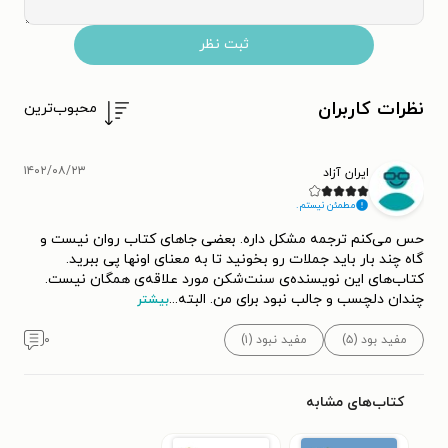
شیزوفرنی را در او تشخیص دادند. ریچارد
بیچاره به مدت دو ماه در آسایشگاه
ثبت نظر
بستری بود و روند درمان او به شکلی
پیش رفت که چندین بار به او شوک
نظرات کاربران
محبوب‌ترین
الکتریکی داده شد.
۱۴۰۲/۰۸/۲۳
ایران آزاد
کمی بعد از اینکه از آسایشگاه مرخص شد، به سانفرانسیسکو نقل
مطمئن نیستم.
مکان کرد، جایی که دور خودش را با نویسندگان، شاعرها و
حس می‌کنم ترجمه مشکل داره. بعضی جاهای کتاب روان نیست و
گاه چند بار باید جملات رو بخونید تا به معنای اونها پی ببرید.
ترانه‌سراهای هم‌نسل خود مثل رابرت دانکن، لارنس فرلینگتی،
کتاب‌های این نویسنده‌ی سنت‌شکن مورد علاقه‌ی همگان نیست.
مایکل مک‌کلور و... پر کرد. علی‌رغم وضعیت مالی بی‌ثباتی که
چندان دلچسب و جالب نبود برای من. البته
...
بیشتر
ریچارد داشت، دیگر خودش هم خوب می‌دانست که یک نویسنده‌
مفید بود (۵)
مفید نبود (۱)
۰
است و علاوه بر کارهای معمول (مثل پیش‌خدمتی در کافه) وقت
زیادی را به نوشتن اختصاص می‌داد.
کتاب‌های مشابه
آثار ریچارد براتیگان