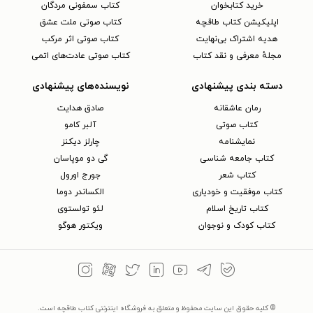
قند هندوانه را نوشت و در سال ۱۹۶۸
خرید کتابخوان
کتاب سمفونی مردگان
راهی بازار نشر کرد.
اپلیکیشن کتاب طاقچه
کتاب صوتی ملت عشق
هدیه اشتراک بی‌نهایت
کتاب صوتی اثر مرکب
مجلهٔ معرفی و نقد کتاب
کتاب صوتی عادت‌های اتمی
اگرچه ریچارد براتیگان همچنان یک
دسته بندی پیشنهادی
نویسنده‌های پیشنهادی
نویسنده و ترانه‌سرای محبوب، خلاق و
رمان عاشقانه
صادق هدایت
پرفروش بود، اما شهرت و فروش
کتاب‌ صوتی
آلبر کامو
کتاب‌های ریچارد براتیگان آرام آرام
نمایشنامه
چارلز دیکنز
فروکش کرده بود. طبق گفته‌های دختر
کتاب جامعه شناسی
گی دو موپاسان
کتاب شعر
جورج اورول
ریچارد در کتاب خاطراتش، ریچارد از ده
کتاب موفقیت و خودیاری
الکساندر دوما
سال قبل می‌دانست که قدم به قدم به
کتاب تاریخ اسلام
لئو تولستوی
سمت مرگ پیش می‌رود. کار کردن به
کتاب کودک و نوجوان
ویکتور هوگو
شکل تمام وقت در یک کافه، از یک سوی
دیگر عادات مخرب (نوشیدن الکل و...)
این نویسنده‌ی غمگین و از طرفی دیگر
© کلیه حقوق این سایت محفوظ و متعلق به فروشگاه اینترنتی کتاب طاقچه است.