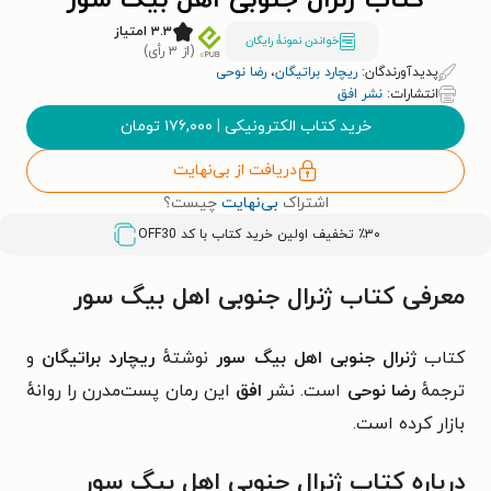
کتاب ژنرال جنوبی اهل بیگ سور
۳.۳ امتیاز
خواندن نمونۀ رایگان
(از ۳ رأی)
پدیدآورندگان:
ریچارد براتیگان
،
رضا نوحی
انتشارات:
نشر افق
خرید کتاب الکترونیکی
|
۱۷۶,۰۰۰
تومان
دریافت از بی‌نهایت
اشتراک
بی‌نهایت
چیست؟
٪۳۰ تخفیف اولین خرید کتاب با کد
OFF30
معرفی کتاب ژنرال جنوبی اهل بیگ سور
کتاب
ژنرال جنوبی اهل بیگ سور
نوشتهٔ
ریچارد براتیگان
و
ترجمهٔ
رضا نوحی
است. نشر
افق
این رمان پست‌مدرن را روانهٔ
بازار کرده است.
درباره کتاب ژنرال جنوبی اهل بیگ سور