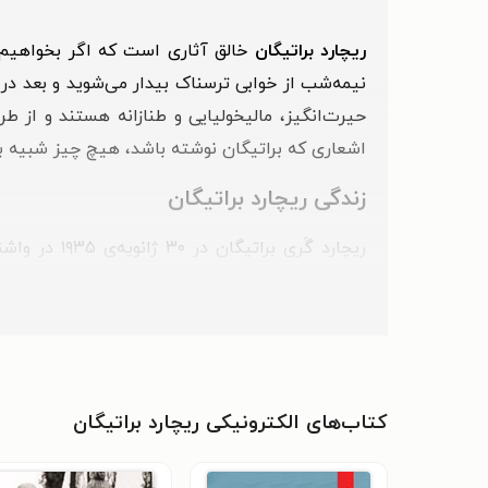
ریچارد براتیگان
خالق آثاری است که اگر بخواهیم چ
نیمه‌شب از خوابی ترسناک بیدار می‌شوید و بعد د
حیرت‌انگیز، مالیخولیایی و طنازانه هستند و از ط
اشعاری که براتیگان نوشته باشد، هیچ چیز شبیه 
زندگی ریچارد براتیگان
ریچارد گَری
شهرهای دیگری مثل اورگان و یوجین برود. یکی از وقا
بعد مادرش متوجه شد که باردار است. پدر او هیچگاه 
نقل قول می‌کند که:
«من برنارد (پدر ریچارد) را در حالی ترک کردم که ف
کتاب‌های الکترونیکی ریچارد براتیگان
ریچارد براتیگان در چنین شرایطی رشد کرد و تجرب
با پرتاب خرده سنگ) شد. بعد از دستگیری به دلیل 