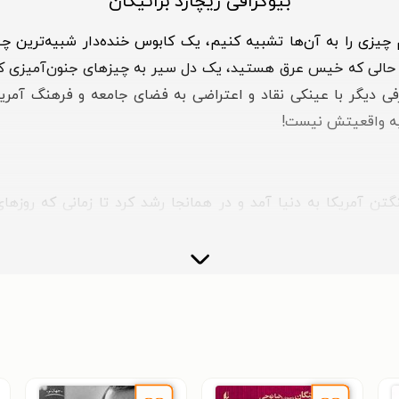
بیوگرافی ریچارد براتیگان
یزی را به آن‌ها تشبیه کنیم، یک کابوس خنده‌دار شبیه‌ترین چیزی
ر حالی که خیس عرق هستید، یک دل سیر به چیزهای جنون‌آمیزی که د
رفی دیگر با عینکی نقاد و اعتراضی به فضای جامعه‌ و فرهنگ آمریک
به واقعیتش نیست!
 براتیگان در ۳۰ ژانویه‌ی ۱۹۳۵ در واشنگتن آمریکا به دنیا آمد و در همانجا رشد کرد 
یع تاثیرگذار در زندگی ریچارد وقتی اتفاق افتاد که او هنوز متولد ن
نفهمید که پسری به نام ریچارد دارد. ایانسه (دختر ریچارد براتیگان
قط یک ساک مقوایی را از وسایلم پر کردم. حتی خودم هم خبر نداشتم (ر
یات او از زندگی آنقدر سهمگین بود که او در نوجوانی در شهر اور
خلق و خوی ناآرامش به آسایشگاهی روانی فرستاده شد و پزشکان پار