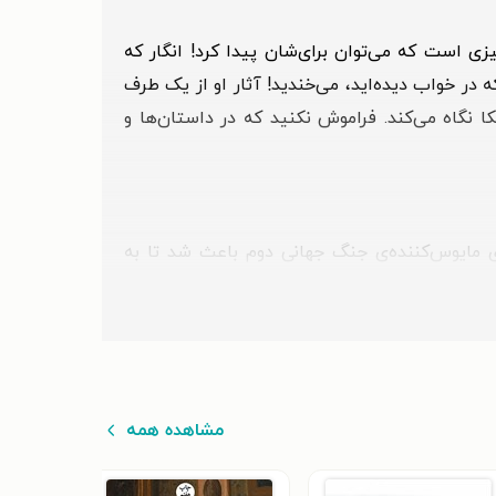
 است که می‌توان برای‌شان پیدا کرد!‌ انگار که
ر خواب دیده‌اید، می‌خندید! آثار او از یک طرف
ا نگاه می‌کند. فراموش نکنید که در داستان‌ها و
تا زمانی که روزهای مایوس‌کننده‌ی جنگ جهانی دوم باعث شد تا به
شده بود. مادر و پدر او از یکدیگر جدا شدند و کمی
) بعدها درمورد این واقعه از مادربزرگش «ماری لو»
یچارد را) باردار هستم.»
مشاهده همه
گان مرتکب جرمی (خرد کردن شیشه‌های پاسگاه پلیس
انویا و شیزوفرنی را در او تشخیص دادند. ریچارد