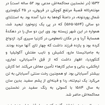
۱۵۳۲ (در نخستین محاکمه‌اش مدعی بود ۵۲ ساله است) در
مونته‌رئاله قصبهٔ مرتفع کوچکی در فریولی، در ۲۵ کیلومتری
شمال پوردنونه، در دامنهٔ کوه‌ها به دنیا آمده بود. به استثنای
دو سالی (۱۵۶۴-۱۵۶۵) که در پی یک زدوخورد تبعید شد،
همواره در این شهر زیسته بود. وی این دو سال را در دهکدهٔ
همسایهٔ آربا و در مکان نامعلومی در کارنیا سپری کرد. ازدواج
کرده بود و یازده فرزند داشت که چهار تای آنها مرده بودند.
به جامباتیستا مارو، کشیش و نایب مفتشِ آکوئیلیا و
کنکوردیا، اظهار داشت که از قِبَلِ «آسیابانی، نجاری،
اره‌کشی، بنایی و سایر کارها» تأمین معاش می‌کند. اما کارش
بیشتر آسیابانی بود. او همچنین رخت سنتی آسیابانی به تن
می‌کرد: یک نیم‌تنه، ردا و فینه‌ای از پشم سفید. بدین سان
به سال ۱۵۸۴ با کسوتی به رنگ سفید در نخستین
محاکمه‌اش حاضر شد.