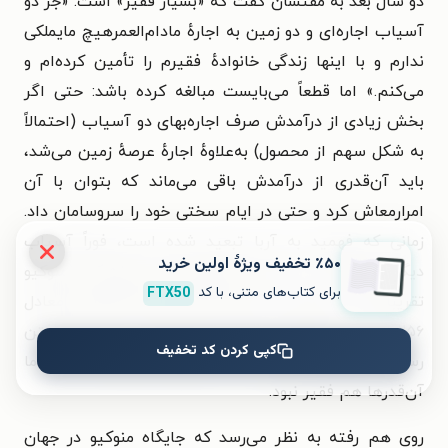
دو سال بعد به مفتشان گفت که «بسیار فقیر» است: «جز دو
آسیاب اجاره‌ای و دو زمین به اجارهٔ مادام‌العمرهیچ مایملکی
ندارم و با اینها زندگی خانوادهٔ فقیرم را تأمین کرده‌ام و
می‌کنم.» اما قطعاً می‌بایست مبالغه کرده باشد: حتی اگر
بخش زیادی از درآمدش صرف اجاره‌بهای دو آسیاب (احتمالاً
به شکل سهم از محصول) به‌علاوهٔ اجارهٔ عرصهٔ زمین می‌شد،
باید آن‌قدری از درآمدش باقی می‌ماند که بتوان با آن
امرارمعاش کرد و حتی در ایام سختی خود را سروسامان داد.
زمانی که فهمید به آربا تبعید شده است، فوراً آسیاب
٪۵۰ تخفیف ویژۀ اولین خرید
دیگری اجاره کرد. دخترش، جووانا، وقتی ازدواج کرد (منوکیو
برای کتاب‌های متنی، با کد
FTX50
تقریباً یک ماه پیش از آن درگذشته بود) جهیزیه‌ای معادل
۲۵۶ لیر و ۹ سالدی دریافت کرد. جووانا، با در نظر گرفتن
کپی کردن کد تخفیف
رسم و رسوم منطقه در آن سال‌ها، ثروتمند نبود، اما
آن‌قدرها هم فقیر نبود.
روی هم رفته به نظر می‌رسد که جایگاه منوکیو در جهان