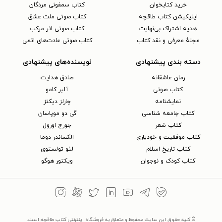
خرید کتابخوان
کتاب سمفونی مردگان
اپلیکیشن کتاب طاقچه
کتاب صوتی ملت عشق
هدیه اشتراک بی‌نهایت
کتاب صوتی اثر مرکب
مجلهٔ معرفی و نقد کتاب
کتاب صوتی عادت‌های اتمی
دسته بندی پیشنهادی
نویسنده‌های پیشنهادی
رمان عاشقانه
صادق هدایت
کتاب‌ صوتی
آلبر کامو
نمایشنامه
چارلز دیکنز
کتاب جامعه شناسی
گی دو موپاسان
کتاب شعر
جورج اورول
کتاب موفقیت و خودیاری
الکساندر دوما
کتاب تاریخ اسلام
لئو تولستوی
کتاب کودک و نوجوان
ویکتور هوگو
© کلیه حقوق این سایت محفوظ و متعلق به فروشگاه اینترنتی کتاب طاقچه است.