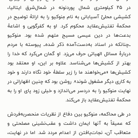
در ۲۵ کیلومتری شمال پوردنونه در شمال‌شرق ایتالیا،
کشیشی محلیْ آسیابانی به نام مِنوکیو را به ارائۀ توضیح در
محکمۀ تفتیش‌عقاید محکوم کرد. او به کفرگویی و اشاعۀ
بدعت‌ها در دین عیسی مسیح متهم شده بود. منوکیو
ــ‌چنانکه در اسناد به‌دست‌آمده ذکر شده‌ــ پیوسته با مردم
دربارۀ مسائل الهیاتی حرف می‌زد. او گمان می‌کرد که خدا را
بهتر از کشیش‌ها می‌شناسد. علاوه بر این، او معتقد بود
کشیش‌ها «می‌خواهند ما را زیر سلطۀ خود نگاه دارند و خود
به کاری دیگر مشغول شوند». روشن بود که چنین اظهاراتی در
نهایت منوکیو را به دردسر می‌اندازد و خیلی زود پای او را به
محکمۀ تفتیش‌عقاید باز می‌کند.
در طی محاکمه، منوکیو بین دفاع از نظریات منحصربه‌فردش
که عمیقاً به آنها ایمان داشت‌ و عقب‌نشینی مصلحتی و
متعاقب آن، نجات‌یافتن از اعدام مردد شد. اما در نهایت،