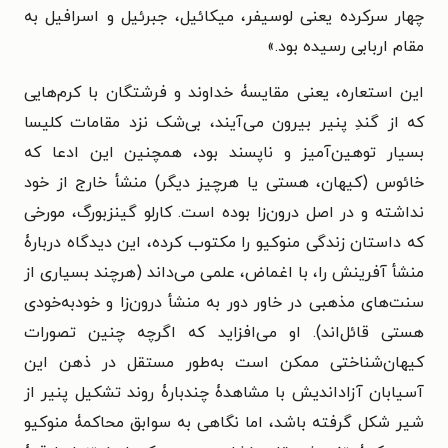
چهار سرکرده یعنی لوسیفر، میکائیل، جبرئیل و اسرافیل به
مقام اربابی رسیده بود.»
این استعاره، یعنی مقایسۀ خداوند و فرشتگان با کرم‌هایی
که از گندِ پنیر بیرون می‌آیند، بی‌شک نزد مقامات کلیسا
بسیار توهین‌آمیز و ناپسند بود، همچنین این ادعا که
خائوس (کیهان، هستی یا هرچیز دیگر) منشأ خارج از خود
نداشته و در اصل درون‌زا بوده است. کارلو گینزبورگ، مورخی
که داستان زندگی منوکیو را مکتوب کرده، این دیدگاه دربارۀ
منشأ آفرینش را، با اغماض، علمی می‌داند (هرچند بسیاری از
سنت‌های مذهبی در خاور دور به منشأ درون‌زا و خودبه‌خودی
هستی قائل‌اند). او می‌افزاید که اگرچه چنین تصورات
کیهان‌شناختی ممکن است به‌طور مستقل در ذهن این
آسیابان آزاداندیش با مشاهد‌ۀ چندبارۀ روند تشکیل پنیر از
شیر شکل گرفته باشد، اما نگاهی به سوابق محاکمۀ منوکیو