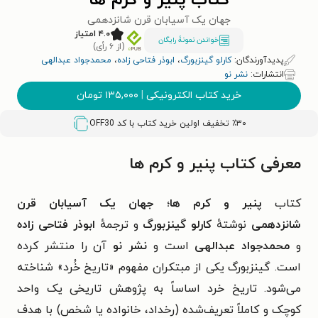
کتاب پنیر و کرم ها
جهان یک آسیابان قرن شانزدهمی
۴.۰ امتیاز
خواندن نمونۀ رایگان
(از ۶ رأی)
پدیدآورندگان:
کارلو گینزبورگ
،
ابوذر فتاحی زاده
،
محمدجواد عبدالهی
انتشارات:
نشر نو
خرید کتاب الکترونیکی
|
۱۳۵,۰۰۰
تومان
٪۳۰ تخفیف اولین خرید کتاب با کد
OFF30
معرفی کتاب پنیر و کرم ها
کتاب
پنیر و کرم ها؛
جهان یک آسیابان قرن
شانزدهمی
نوشتهٔ
کارلو گینزبورگ
و ترجمهٔ
ابوذر فتاحی زاده
و
محمدجواد عبدالهی
است و
نشر نو
آن را منتشر کرده
است.
گینزبورگ یکی از مبتکران مفهوم «تاریخ خُرد» شناخته
می‌شود. تاریخ خرد اساساً به پژوهش تاریخی یک واحد
کوچک و کاملاً تعریف‌شده (رخداد، خانواده یا شخص) با هدف