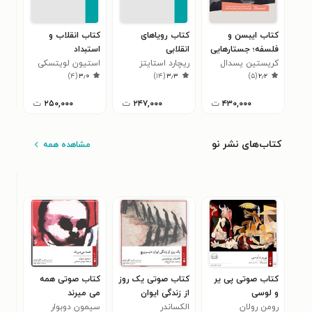
کتاب ایبسن و
کتاب رویاهای
کتاب انقلاب و
کتا
فلسفه؛ جستارهایی
انقلابی
استبداد
و م
درباره هدا گابلر
کریستین یسدال
ریچارد استایتز
استیون لویتسکی
هانا
۰
)
۴
(
۳٫۰
)
۱۴
(
۳٫۳
)
۵
(
۲٫۲
۴۳۰,۰۰۰
ت
۲۴۷,۰۰۰
ت
۲۵۰,۰۰۰
ت
کتاب‌های نشر نو
مشاهده همه
کتاب صوتی پی‌ یر
کتاب صوتی یک روز
کتاب صوتی همه
کتا
و لوسی
از زندگی ایوان
می‌ میرند
در 
رومن رولان
الکساندر
دنیسوویچ
سیمون دوبوار
ایرج