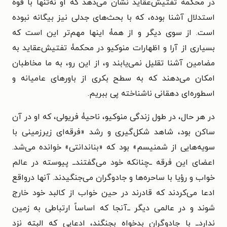
در محکمۀ تفتیش‌عقاید نشان می‌دهد که او نه‌تنها با قوۀ
استدلال آشنا بوده، که با بحث‌های جدلی نیز بیگانه نبوده
است. از سوی دیگر و از همۀ اینها مهم‌تر این است که
بسیاری از آرا و اظهارات منوکیو در محکمۀ تفتیش‌عقاید به
مضامین آشنا تقلیل نمی‌یابند و، از این رو، به ما مخاطبان
امکان می‌دهند که به سطح بکری از باورهای عامیانه و
اسطوره‌ای دهقانی ناشناخته پی ببریم.
در هر حال، در طول زندگی منوکیو، ناحیۀ فریولی، که او در آن
ساکن بود، شاهد شکل‌گیری و رشد «فرقه‌ای زیرزمینی با
سویه‌هایی از شمنیسم» بود که «بناندانتی» خوانده می‌شد.
اعضای این فرقه ــ‌‌چنانکه خود می‌گفتند‌ــ پیوسته در عالم
خواب و رؤیا با ساحره‌ها و جادوگران می‌جنگیدند. آنها درواقع
ادعا می‌کردند که قادرند در حین خواب از کالبد خود خارج
شوند و در عالمی دیگر ‌ــ‌آنجا که اساساً ارتباطی به زمین
ندارد‌ــ با جادوگران بدخواه بجنگند، ادعایی که البته نزد