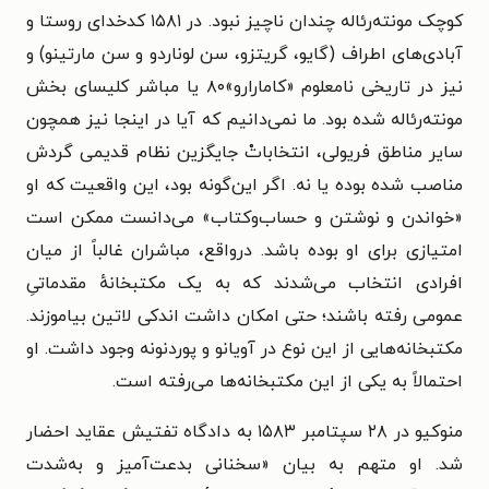
کوچک مونته‌رئاله چندان ناچیز نبود. در ۱۵۸۱ کدخدای روستا و
آبادی‌های اطراف (گایو، گریتزو، سن لوناردو و سن مارتینو) و
نیز در تاریخی نامعلوم «کامارارو»۸۰ یا مباشر کلیسای بخش
مونته‌رئاله شده بود. ما نمی‌دانیم که آیا در اینجا نیز همچون
سایر مناطق فریولی، انتخاباتْ جایگزین نظام قدیمی گردش
مناصب شده بوده یا نه. اگر این‌گونه بود، این واقعیت که او
«خواندن و نوشتن و حساب‌وکتاب» می‌دانست ممکن است
امتیازی برای او بوده باشد. درواقع، مباشران غالباً از میان
افرادی انتخاب می‌شدند که به یک مکتبخانهٔ مقدماتیِ
عمومی رفته باشند؛ حتی امکان داشت اندکی لاتین بیاموزند.
مکتبخانه‌هایی از این نوع در آویانو و پوردنونه وجود داشت.‌ او
احتمالاً به یکی از این مکتبخانه‌ها می‌رفته است.
منوکیو در ۲۸ سپتامبر ۱۵۸۳ به دادگاه تفتیش عقاید احضار
شد. او متهم به بیان «سخنانی بدعت‌آمیز و به‌شدت