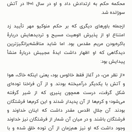
محکمه حکم به ارتدادش داد و او در سال ۱۶۰۱ در آتش
سوزانده شد.
ازجمله باورهای دیگری که بر حکم منوکیو مهر تأیید زد
امتناع او از پذیرش الوهیت مسیح و تردیدهایش دربارۀ
باکره‌بودن مریم مقدس بود. اما شاید مناقشه‌برانگیزترین
دیدگاهی که او اظهار داشت ایدۀ عجیبش دربارۀ منشأ
پیدایش بود:
«از نظر من، در آغاز فقط خائوس بود، یعنی اینکه خاک، هوا
و آتش با یکدیگر درآمیخته بودند. و از آن فراخنا توده‌ای
شکل گرفت، درست همچون پنیری که از شیر گرفته
می‌شود؛ و کرم‌ها از آن پدیدار شدند و این کرم‌ها فرشتگان
بودند. آن جلالِ اقدس مقدر داشت که اینان خداوند و
فرشتگان باشند. و در میان آن شمار از فرشتگان نیز خداوند
وجود داشت که او نیز هم‌زمان از آن توده خلق شده و با