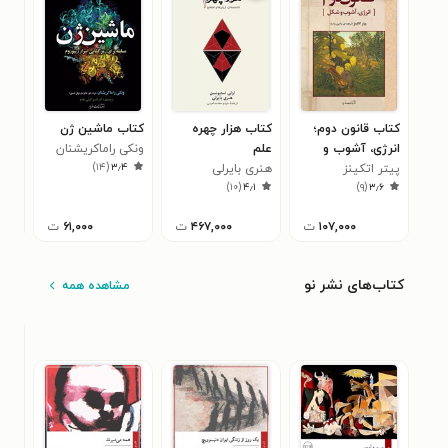
کتاب قانون دوم؛
کتاب هزار چهره
کتاب ماشین ژن
کتا
انرژی، آشوب و
علم
ونکی راماکریشنان
نظر
)
۱۴
(
۳٫۴
شکل
پیتر اتکینز
هنری بایرلی
ملانی
۶
)
۱۰
(
۴٫۱
)
۹
(
۳٫۶
۱۰۷,۰۰۰
ت
۴۶۷,۰۰۰
ت
۶۱,۰۰۰
ت
کتاب‌های نشر نو
مشاهده همه