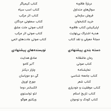
دربارهٔ طاقچه
کتاب کیمیاگر
سوال‌های متداول
کتاب اسب سیاه
فروش سازمانی
کتاب اثر مرکب
خرید کتابخوان
کتاب سمفونی مردگان
اپلیکیشن کتاب طاقچه
کتاب صوتی ملت عشق
هدیه اشتراک بی‌نهایت
کتاب صوتی اثر مرکب
مجلهٔ معرفی و نقد کتاب
کتاب صوتی عادت‌های اتمی
دسته بندی پیشنهادی
نویسنده‌های پیشنهادی
رمان عاشقانه
صادق هدایت
کتاب‌ صوتی
آلبر کامو
نمایشنامه
چارلز دیکنز
کتاب جامعه شناسی
گی دو موپاسان
کتاب شعر
جورج اورول
کتاب موفقیت و خودیاری
الکساندر دوما
کتاب تاریخ اسلام
لئو تولستوی
کتاب کودک و نوجوان
ویکتور هوگو