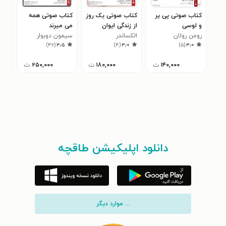
کتاب صوتی پی‌ یر
کتاب صوتی یک روز
کتاب صوتی همه
کتا
و لوسی
از زندگی ایوان
می‌ میرند
در 
رومن رولان
الکساندر
دنیسوویچ
سیمون دوبوار
ایرج
۹
)
۴۲
(
۳٫۵
)
۴
(
۳٫۰
)
۵
(
۳٫۰
سولژنیتسین
۱۴۰,۰۰۰
ت
۱۸۰,۰۰۰
ت
۲۵۰,۰۰۰
ت
دانلود اپلیکیشن طاقچه
... موارد دیگر