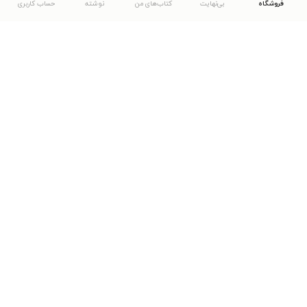
فروشگاه
بی‌نهایت
کتاب‌های من
نوشته
حساب کاربری
دانلود اپلیکیشن طاقچه
... موارد دیگر
مشاهدهٔ دیگر نسخه‌های طاقچه