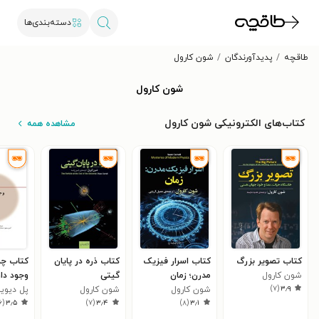
دسته‌بندی‌ها
طاقچه
پدیدآورندگان
شون کارول
شون کارول
کتاب‌های الکترونیکی شون کارول
مشاهده همه
کتاب تصویر بزرگ
کتاب اسرار فیزیک
کتاب ذره در پایان
کتاب چر
شون کارول
مدرن؛ زمان
گیتی
وجود دار
)
۷
(
۳٫۹
شون کارول
شون کارول
جهان ۱)
پل دیو
۶
(
۳٫۵
)
۷
(
۳٫۴
)
۸
(
۳٫۱