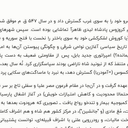
سپس پادشاه پارس به عنوان جانشین م
م کروزوس پادشاه لیدی ظاهرآ تماشایی بوده است. سپس شهرهای
 آیا کوروش لشکرکشی خود به سوی باختر را نخست با فتح سوریه و ف
ه تاریخ سیاسی آغازین نواحی شرقی و چگونگی پیوستن آن‌ها به امپ
م سرزمین‌های (باقیمانده؟) امپراتوری جدید بابل، پس از مقاومتی ضعیف به 
 متنفذ که از نبونید شاه ناراضی بودند سپاسگزاری کرد. نُه سال ب
کسوس (=آمودریا) گسترش دهد، به نبرد با ماساگت‌های سکایی پرد
 را بر عهده گرفت و در آن‌جا در مقام فرعون مصر علیا و سفلی تاج بر 
یز احتمالا محدودیت و کاهش امتیازات خویش) در آغاز اشغال پارس
 کمبوجیه بیمار و تندخو رواج یافت ــ تصویری که هرودوت بعدها به
غ مادی (و "جانشین")، در مرکز کشور هم شاه و هم اشراف کاملا بی‌
ت مالیات، و رودررویی علنی با اشراف قبیله‌ای، توانست پشتیبانی