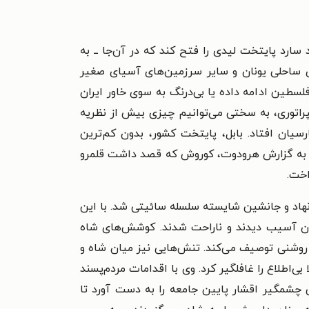
ادها، قلمرو خود را به سوی غرب گسترش داد و در سال ۵۴۷ ق. م موفق شد سارد پایتخت لیدی را فتح کند که در آن‌جا ــ به
 ساحلی یونان و سایر سرزمین‌های آسیای صغیر
لسطین ادامه داده یا بی‌درنگ به سوی خاور ایران
راتوری، به سختی می‌توانیم چیزی بیش از نظریه
دست پارسیان افتاد. بابل، پایتخت کشور، بدون کم‌ترین
عد، به گزارش هرودوت، کوروش که قصد داشت قلمرو
اخت.
سر نهاد و جانشین شایسته سلسله سائیتی شد. با این
یان آسیب دیدند و ناراحت شدند. کوشش‌های شاه
 روشنی توصیف می‌کند. تنش‌هایی نیز میان شاه و
اطلاع را غافلگیر کرد. وی با اقدامات مردم‌پسند
 چشمگیر اقشار پایین جامعه را به دست آورد تا