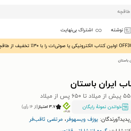
نوشته
اشتراک بی‌نهایت
 باستان
ب ایران باستان
خواندن نمونۀ رایگان
۳.۷ امتیاز
(از ۱۶ رأی)
پدیدآورندگان:
یوزف ویسهوفر
،
مرتضی ثاقب‌فر