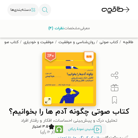
دسته‌بندی‌ها
با کد تخفیف OFF30 اولین کتاب الکترونیکی یا صوتی‌ات را با ۳۰٪
معرفی
مشخصات
نظرات (۴)
تخفیف از طاقچه دریافت کن.
طاقچه
کتاب صوتی
روان‌شناسی و موفقیت
موفقیت و خودیاری
کتاب صوتی چ
٪۴۰
کتاب صوتی چگونه آدم ها را بخوانیم؟
تحلیل، درک و پیش‌بینی احساسات، افکار و رفتار افراد
۳.۵ امتیاز
شنیدن نمونۀ رایگان
(از ۱۶ رأی)