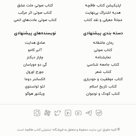
اپلیکیشن کتاب طاقچه
کتاب صوتی ملت عشق
هدیه اشتراک بی‌نهایت
کتاب صوتی اثر مرکب
مجلهٔ معرفی و نقد کتاب
کتاب صوتی عادت‌های اتمی
دسته بندی پیشنهادی
نویسنده‌های پیشنهادی
رمان عاشقانه
صادق هدایت
کتاب‌ صوتی
آلبر کامو
نمایشنامه
چارلز دیکنز
کتاب جامعه شناسی
گی دو موپاسان
کتاب شعر
جورج اورول
کتاب موفقیت و خودیاری
الکساندر دوما
کتاب تاریخ اسلام
لئو تولستوی
کتاب کودک و نوجوان
ویکتور هوگو
© کلیه حقوق این سایت محفوظ و متعلق به فروشگاه اینترنتی کتاب طاقچه است.