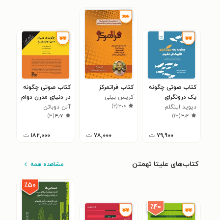
کتاب صوتی چگونه
کتاب فراتمرکز
کتاب صوتی چگونه
کتا
یک درونگرای
کریس بیلی
در دنیای مدرن دوام
عرو
)
۲
(
۳٫۰
دیوید اینگلم
تاثیرگذار باشیم
بیاوریم
آلن دوباتن
باز
دنی
۸
)
۳
(
۴٫۷
)
۱۳
(
۳٫۲
۷۹,۹۰۰
ت
۷۸,۰۰۰
ت
۱۸۲,۰۰۰
ت
کتاب‌های علیتا تهمتن
مشاهده همه
٪۵۰
٪۴۰