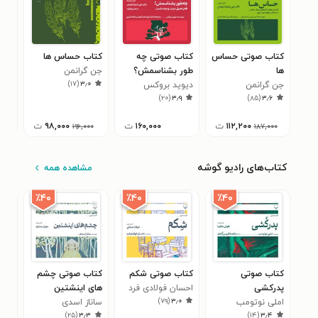
کتاب صوتی حساس
کتاب صوتی چه
کتاب حساس ها
کتا
ها
طور بشناسمش؟
جن گرانمن
زندگ
)
۱۷
(
۳٫۰
جن گرانمن
دیوید بروکس
است
۰
)
۲۰
(
۳٫۹
)
۸۵
(
۳٫۶
۱۱۲,۲۰۰
ت
۱۶۰,۰۰۰
ت
۹۸,۰۰۰
ت
۱۹۶,۰۰۰
۱۸۷,۰۰۰
کتاب‌های رادیو گوشه
مشاهده همه
٪۴۰
٪۴۰
٪۴۰
کتاب صوتی
کتاب صوتی شکم
کتاب صوتی چشم
کتا
پدرکشی
احسان فولادی فرد
های اینشتین
موج
)
۷۹
(
۳٫۰
املی نوتومب
ساناز اسدی
تری
۳
)
۲۵
(
۳٫۳
)
۱۴
(
۳٫۴