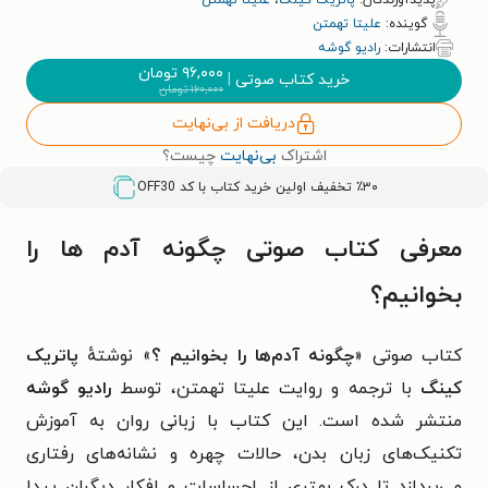
پدیدآورندگان:
پاتریک کینگ
،
علیتا تهمتن
گوینده:
علیتا تهمتن
انتشارات:
رادیو گوشه
۹۶,۰۰۰
تومان
خرید کتاب صوتی
|
۱۶۰,۰۰۰
تومان
دریافت از بی‌نهایت
اشتراک
بی‌نهایت
چیست؟
٪۳۰ تخفیف اولین خرید کتاب با کد
OFF30
معرفی کتاب صوتی چگونه آدم ها را
بخوانیم؟
کتاب صوتی «
چگونه آدم‌ها را بخوانیم ؟
» نوشتهٔ
پاتریک
کینگ
با ترجمه و روایت علیتا تهمتن، توسط
رادیو گوشه
منتشر شده است. این کتاب با زبانی روان به آموزش
تکنیک‌های زبان بدن، حالات چهره و نشانه‌های رفتاری
می‌پردازد تا درک بهتری از احساسات و افکار دیگران پیدا