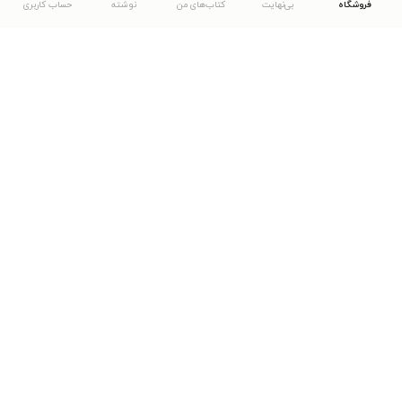
فروشگاه
بی‌نهایت
کتاب‌های من
نوشته
حساب کاربری
دانلود اپلیکیشن طاقچه
... موارد دیگر
مشاهدهٔ دیگر نسخه‌های طاقچه