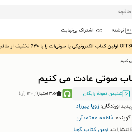
نوشته
اشتراک بی‌نهایت
‌ کنیم
اب صوتی عادت می‌ کنیم
شنیدن نمونۀ رایگان
۳.۵ امتیاز
(از ۱۴۰ رأی)
پدیدآورندگان:
زویا پیرزاد
گوینده:
فاطمه معتمدآریا
انتشارات:
نوین کتاب گویا