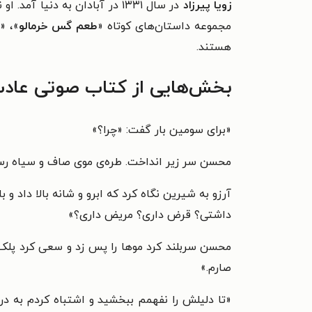
زویا پیرزاد
در سال ۱۳۳۱ در آبادان به دنیا آمد. او نویسندهٔ ارمنی‌تبار اهل ایران است که سال ۱۳۸۰ با رمان «
مجموعه داستان‌های کوتاه «
طعم گس خرمالو
»، «
ی
هستند.
بخش‌هایی از کتاب صوتی عادت
«
برای سومین بار گفت: «چرا؟»
محسن سر زیر انداخت. طره‌ی موی صاف و سیاه رسید
آرزو به شیرین نگاه کرد که ابرو و شانه بالا داد و 
داشتی؟ قرض داری؟ مریض داری؟»
محسن سربلند کرد موها را پس زد و سعی کرد پلک نزن
صارم.»
«تا دلیلش را نفهمم ببخشید و اشتباه کردم به درد