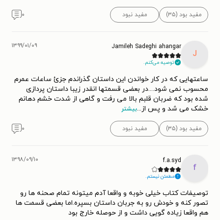
مفید بود (۳۵)
مفید نبود
۰
۱۳۹۹/۰۱/۰۹
Jamileh Sadeghi ahangar
J
توصیه می‌کنم.
ساعتهایی که در کار خواندن این داستان گذراندم جزئ ساعات عمرم
محسوب نمی شود....در بعضی قسمتها انقدر زیبا داستان پردازی
شده بود که ضربان قلبم بالا می رفت و گاهی از شدت خشم دهانم
خشک می شد و پس از
...
بیشتر
مفید بود (۳۵)
مفید نبود
۰
۱۳۹۸/۰۹/۱۰
f.a.syd
f
مطمئن نیستم.
توصیفات کتاب خیلی خوبه و واقعا آدم میتونه تمام صحنه ها رو
تصور کنه و خودش رو به جربان داستان بسپره.اما بعضی قسمت ها
هم واقعا زیاده گویی داشت و از حوصله خارج بود