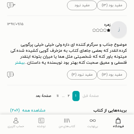
مفید بود (۱۳)
مفید نبود
۳
۱۳۹۷/۰۹/۱۵
زهره
ز
موضوع جذاب و سرگرم کننده ای داره.ولی خیلی خیلی پرگویی
کرده.انقدر که بعضی جاهای کتاب به مزخرف گویی کشیده شده.کی
میتونه باور کنه که شخصیتی مثل هما یا میران بتونه اینقدر
فلسفی و عمیق صحبت کنه.بهتر بود نویسنده یه داستان
...
بیشتر
مفید بود (۱۳)
مفید نبود (۳)
۱
۱
صفحۀ قبل
۲
...
۱۱
صفحۀ بعد
مشاهده همه
(۲۰۶)
بریده‌هایی از کتاب
فروشگاه
بی‌نهایت
کتاب‌های من
نوشته
حساب کاربری
۱۳۷
faezeh
۱۸۰
min