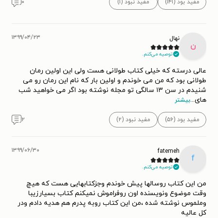
مفید بود (۱۴۱)
مفید نبود (۱)
۰
۱۳۹۹/۰۴/۲۳
نهال
ن
توصیه می‌کنم.
عالی درسته که خیلی کتاب طولانی هست ولی این اولین رمان
طولانی بود که من می خوندم و اولین بار که نام این رمان رو می
شنیدم در سن ۱۳ سالگی تو مجله نوشته بود اگر می خواهید شب
های
...
بیشتر
مفید بود (۵۶)
مفید نبود (۲)
۲
۱۳۹۹/۰۶/۳۰
fatemeh
f
توصیه می‌کنم.
من این کتاب روسالها پیش خوندم وجزکتابهایی هست که هیچ
وقت موضوع ونویسنده اون روفراموش نمیکنم کتاب بسیارزیبا
وملموس نوشته شده ،من این کتاب روبه پدرم هم هدیه دادم ودر
کل عالیه