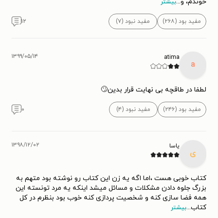
خوندم، و
...
بیشتر
مفید بود (۲۶۸)
مفید نبود (۷)
۱۲
۱۳۹۹/۰۵/۱۴
atima
a
لطفا در طاقچه بی نهایت قرار بدین🙄
مفید بود (۲۴۶)
مفید نبود (۴)
۰
۱۳۹۸/۱۲/۰۲
یاسا
ی
کتاب خوبی هست ،اما اگه یه زن این کتاب رو نوشته بود متهم به
بزرگ جلوه دادن مشکلات و مسائل میشد اینکه یه مرد تونسته این
همه فضا سازی کنه و شخصیت پردازی کنه خوب بود بنظرم در کل
کتاب
...
بیشتر