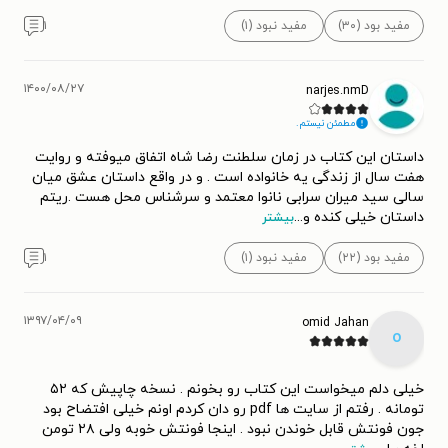
مفید بود (۳۰)
مفید نبود (۱)
۱
۱۴۰۰/۰۸/۲۷
narjes.nmD
مطمئن نیستم.
داستان این کتاب در زمان سلطنت رضا شاه اتفاق میوفته و روایت
هفت سال از زندگی یه خانواده است . و در واقع داستان عشق میان
سالی سید میران سرابی نانوا معتمد و سرشناس محل هست .ریتم
داستان خیلی کنده و
...
بیشتر
مفید بود (۲۲)
مفید نبود (۱)
۱
۱۳۹۷/۰۴/۰۹
omid Jahan
o
خیلی دلم میخواست این کتاب رو بخونم . نسخه چاپیش که ۵۲
تومانه . رفتم از سایت ها pdf رو دان کردم اونم خیلی افتضاح بود
جون فونتش قابل خوندن نبود . اینجا فونتش خوبه ولی ۲۸ تومن