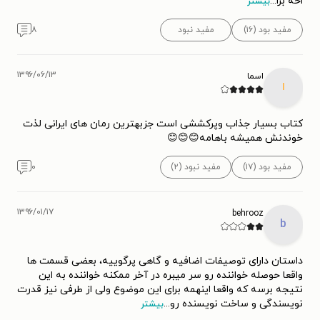
اخه برا
...
بیشتر
مفید بود (۱۶)
مفید نبود
۸
۱۳۹۶/۰۶/۱۳
اسما
ا
کتاب بسیار جذاب وپرکششی است جزبهترین رمان های ایرانی لذت
خوندنش همیشه باهامه😊😊😊
مفید بود (۱۷)
مفید نبود (۲)
۰
۱۳۹۶/۰۱/۱۷
behrooz
b
داستان دارای توصیفات اضافیه و گاهی پرگوییه، بعضی قسمت ها
واقعا حوصله خواننده رو سر میبره در آخر ممکنه خواننده به این
نتیجه برسه که واقعا اینهمه برای این موضوع ولی از طرفی نیز قدرت
نویسندگی و ساخت نویسنده رو
...
بیشتر