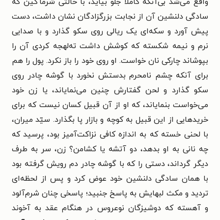
واقع می‌شد بی‌آنکه کاملاً جلو بیاید، با حالتی شرمآگین که
سادگی دلنشین آن از نجابت بزرگزادگان نشان داشت، دست
پیش آورد و سکه‌ای یک ریالی روی سکو گذارد و با صدایی
نرم و نیمه شکسته که کوشش داشت ته‌لهجه کردی آن را
بپوشاند چارکی نان خواست. او روی خود را باز نکرد. پول را هم
برای آنکه چشم نامحرم بدستش نخورد با گوشه چادر روی
سکو گذارد و لحن گفتارش چنین می‌نمایاند، یا زن خود
می‌خواست بنمایاند، که او از آن قبیل کسان نیست که برای
خریدهایی از این قبیل به کوچه و بازار پا بگذارد. سیّد میران،
با لحنی خسته که به اندازه کافی نزاکت‌آمیز بود، پرسید که
چه نانی به او بدهد، دو آتشه یا کشامن؟ زن، سر به طرف
دیگر گرداند، دستی را که با گوشه چادر دم رویش گرفته بود
با همان سادگی دلنشین خود عوض کرد و پس از لحظه‌ای
تردید و مکث لبهایش به پاسخ جنبید؛ پاسخی چنان شرم‌آلود
و آهسته که دوشیزگان نوعروس در هنگام عقد به آخوند