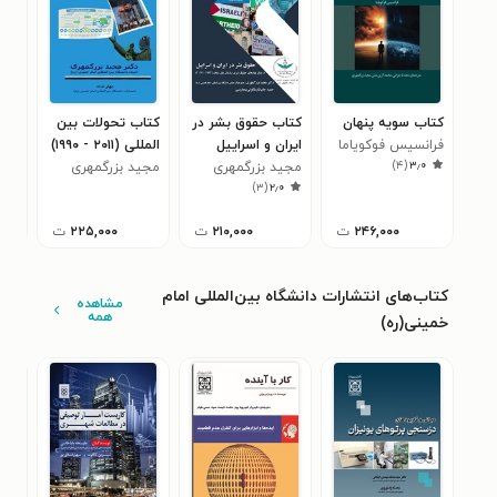
کتاب سویه پنهان
کتاب حقوق بشر در
کتاب تحولات بین
فرانسیس فوکویاما
ایران و اسراییل
المللی (۲۰۱۱ - ۱۹۹۰)
ard
)
۴
(
۳٫۰
مجید بزرگمهری
مجید بزرگمهری
mic
مجی
)
۳
(
۲٫۰
ons
nal
۲۴۶,۰۰۰
ت
۲۱۰,۰۰۰
ت
۲۲۵,۰۰۰
ت
کتاب‌های انتشارات دانشگاه بین‌المللی امام
مشاهده
همه
خمینی(ره)