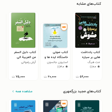
کتاب‌های مشابه
کتاب یادداشت
کتاب صوتی
کتاب دلیل السفر
کتا
هایی بر سیاره
خاستگاه ایده ها و
من العربیة الی
توج
مشوش
مت هیگ
اندیشه های ناب
استیون جانسون
الترکیة
آرش رضوانی
فیر
)
۱
(
۴٫۰
)
۱
(
۲٫۰
(میکروبوک)
۵۹,۰۰۰
ت
۲۰,۰۰۰
ت
۷۵,۰۰۰
ت
کتاب‌های مجید بزرگمهری
مشاهده همه