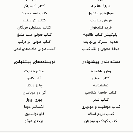
دربارهٔ طاقچه
کتاب کیمیاگر
سوال‌های متداول
کتاب اسب سیاه
فروش سازمانی
کتاب اثر مرکب
خرید کتابخوان
کتاب سمفونی مردگان
اپلیکیشن کتاب طاقچه
کتاب صوتی ملت عشق
هدیه اشتراک بی‌نهایت
کتاب صوتی اثر مرکب
مجلهٔ معرفی و نقد کتاب
کتاب صوتی عادت‌های اتمی
دسته بندی پیشنهادی
نویسنده‌های پیشنهادی
رمان عاشقانه
صادق هدایت
کتاب‌ صوتی
آلبر کامو
نمایشنامه
چارلز دیکنز
کتاب جامعه شناسی
گی دو موپاسان
کتاب شعر
جورج اورول
کتاب موفقیت و خودیاری
الکساندر دوما
کتاب تاریخ اسلام
لئو تولستوی
کتاب کودک و نوجوان
ویکتور هوگو