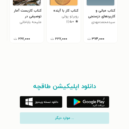
کتاب مبانی و
کتاب کار با آینده
کتاب کاربست آمار
کتا
کاربردهای دزسنجی
روبرتو پولی
توصیفی در
نسل
)
۱
(
۵٫۰
پرتوهای یونیزان
سیدمحمدمهدی
ملیحه باباخانی
مطالعات شهری
مینا
سیس
ابطحی
مخا
۳۷۴,۰۰۰
ت
۲۲۷,۰۰۰
ت
۲۶۷,۰۰۰
ت
دانلود اپلیکیشن طاقچه
... موارد دیگر