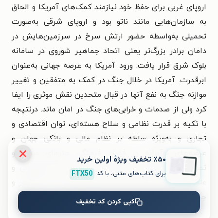
اروپای غربی برای حفظ خود نیازمند کمک‌های آمریکا و الحاق
به سازمان‌هایی مانند ناتو بود و اروپای شرقی به‌صورت
تحمیلی به‌واسطه حضور ارتش سرخ در سرزمین‌هایش در
دامان برادر بزرگ‌تر یعنی اتحاد جماهیر شوروی در سامانه
بلوک شرق قرار یافت. ورود آمریکا به عرصه جهانی به‌عنوان
ابرقدرت. آمریکا در خلال جنگ در کمک به متفقین و تغییر
موازنه جنگ به نفع آنها در قبال متحدین نقش موثری را ایفا
کرد ولی از صدمات و خرابی‌های جنگ در امان ماند. درنتیجه
با تکیه بر قدرت نظامی و سلاح هسته‌ای، توان اقتصادی و
تجاری و به‌ویژه سلطه بر نظام مالی و بانکی جهان و
عرضه‌های نوآورانه در فضای فرهنگ، هنرهای صوتی و
٪۵۰ تخفیف ویژۀ اولین خرید
تصویری، خلق فرهنگ هالیوودی و ایجاد مراکز پژوهشی و
برای کتاب‌های متنی، با کد
FTX50
علمی و جذب نخبگان سایر ملل، به‌عنوان قدرتی نوظهور و
جوان در نظام جهانی ظهور فراگیر پیدا کرد.»
کپی کردن کد تخفیف