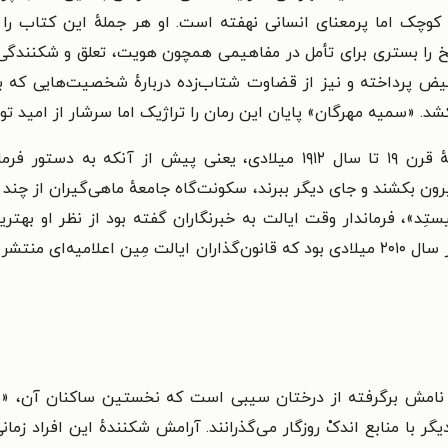
وچک اما پرمعنای انسانی نهفته است. او هر جملهٔ این کتاب را 
ریخ را بستری برای تأمل در مفاهیمی همچون هویت، تعلق و شکنندگی
تبعیض پرداخته و نیز از قضاوت شتاب‌زده دربارهٔ شخصیت‌هایی که ب
کشد. «سمیه مهرگان» پایان این رمان را تراژیک اما سرشار از امید 
رون بکشند و جای دیگر ببرند، سکونت‌گاه جامعهٔ ماهی‌گیران از چند ن
ِد»، فرماندار وقت ایالت به خبرنگاران گفته بود از نظر او بهترین 
کثافت‌های داخل آن‌ها بسوزانند و خاکستر کنند. در سال ۲۰۱۰ میلادی بود که قانون‌گذاران 
 نامش برگرفته از درختان سیبی است که نخستین ساکنان آن، «ب
گر با منابع اندکْ روزگار می‌گذرانند. آرامش شکنندهٔ این افراد زما