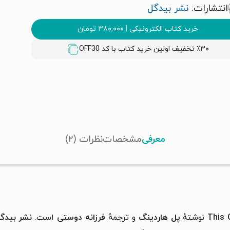
انتشارات:
نشر بیدگل
خرید کتاب الکترونیکی
|
۳۸۰,۰۰۰
تومان
٪۳۰ تخفیف اولین خرید کتاب با کد
OFF30
معرفی
مشخصات
نظرات (۲)
This 
نوشتهٔ
پل هاردینگ
و ترجمهٔ
فرزانه دوستی
است.
نشر بیدگ