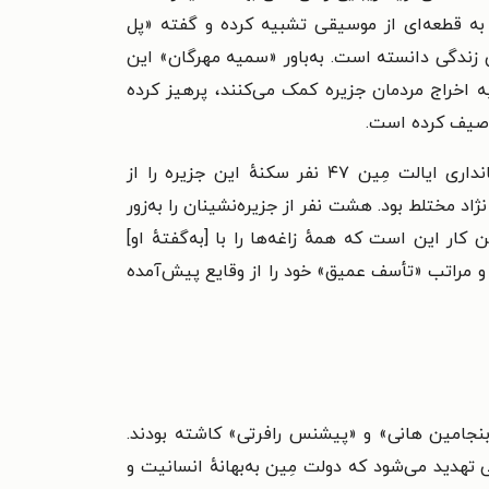
به قطعه‌ای از موسیقی تشبیه کرده و گفته «پل
 زندگی دانسته است. به‌باور «سمیه مهرگان» این
ه اخراج مردمان جزیره کمک می‌کنند، پرهیز کرده
توصیف کرده است.
اما واقعیت چه بوده است؟ جزیرهٔ مالاگا از میانهٔ قرن ۱۹ تا سال ۱۹۱۲ میلادی، یعنی پیش از آنکه به دستور فرمانداری ایالت مِین ۴۷ نفر سکنهٔ این جزیره را از
ژاد مختلط بود. هشت نفر از جزیره‌نشینان را به‌زور
کار این است که همهٔ زاغه‌ها را با [به‌گفتهٔ او]
ایالت مِین اعلامیه‌ای منتشر و مراتب «تأسف عمیق» خود را از وقایع پیش‌آمده
نجامین هانی» و «پیشنس رافرتی» کاشته بودند.
نی تهدید می‌شود که دولت مِین به‌بهانهٔ انسانیت و