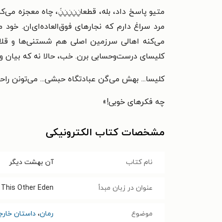
متیو پاسخ داد، بله، قطعاݧݧݧݧݧً، چاه معجزه می‌کن
مرد سراغ دارم که نجارهای فوق‌العاده‌ای‌ان. خو
می‌کنه اهالی سرزمین اصلی هم شستنی‌ها و قلاب
کلیسای درست‌وحسابی برن. خب، حالا نه که بیان وس
کلیسا... بهش می‌گن عبادتگاه حبشی... می‌تونن راحت
چه فکرهای خوبی!»
مشخصات کتاب الکترونیکی
نام کتاب
آن بهشت دیگر
عنوان در زبان مبدأ
This Other Eden
موضوع
رمان
،
داستان خارج