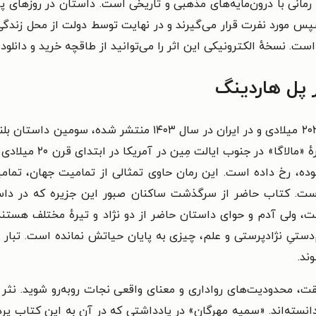
رن ۲۰ آمریکا قرار گرفته، رمانی با درون‌مایه‌های مذهبی و تاریخی است. داستان د
پس مورد نفرت قرار می‌گیرند و در نهایت توسط دولت از محل زندگی خو
ست. نسخهٔ الکترونیکی این اثر را می‌توانید از طاقچه خرید و دانلود 
 پل هاردینگ
کتاب «آن بهشت دیگر» که نخستین‌بار در سال ۲۰۲۳ میلادی و در 
این رمانْ از ماجرایی وا
بوده، رخ داده است. این رمان حاوی تمثالی از تمامیت جهان، تما
گر است. کتاب حاضر از سرگذشت ساکنان صبور این جزیره که در دا
ست، ولی آدم و حوای داستان حاضر از دو نژاد و تیرهٔ مختلف هستند
‌دستیِ نژادپرستی و علم، چیزی به پایان حیاتش نمانده است. تبار م
ند.
 محدودیت‌های رواداری و معنای واقعی نجات روبه‌رو شوید. نثر ای
دانسته‌اند. «سمیه مهرگان» در یادداشتی که در آن به این کتاب پ