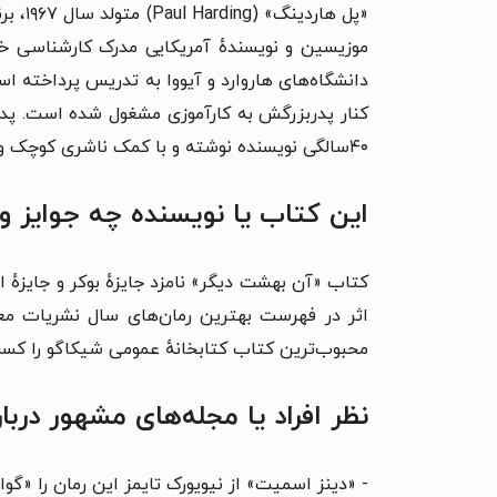
موزیسین و نویسندهٔ آمریکایی مدرک کارشناسی خود
دانشگاه‌های هاروارد و آیووا به تدریس پرداخته 
۴۰سالگی نویسنده نوشته و با کمک ناشری کوچک و گمنام منتشر شد و سپس جایزهٔ پولیتزر و دو جایزهٔ ادبی دیگر را برای نویسنده به ارمغان آورد.
این کتاب یا نویسنده چه جوایز 
اثر در فهرست بهترین رمان‌های سال نشریات معتب
محبوب‌ترین کتاب کتابخانهٔ عمومی شیکاگو را کسب
نظر افراد یا مجله‌های مشهور در
- «دینز اسمیت» از نیویورک تایمز این رمان را «گ