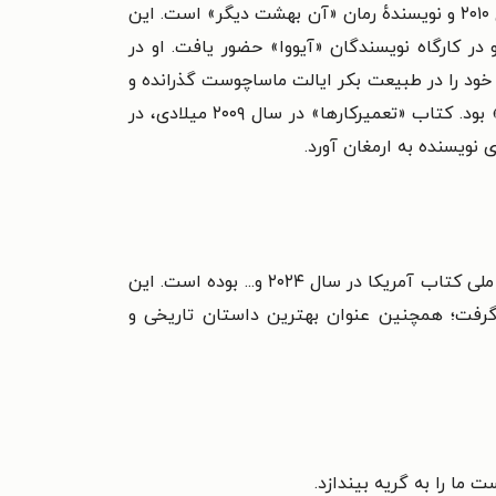
«پل هاردینگ» (Paul Harding) متولد سال ۱۹۶۷، برندهٔ جایزهٔ پولیتزرِ داستان برای رمان «تعمیرکارها» (Tinkers) در سال ۲۰۱۰ و نویسندهٔ رمان «آن بهشت دیگر» است. این
در کارگاه نویسندگان «آیووا» حضور یافت. او در
خود را در طبیعت بکر ایالت ماساچوست گذرانده و
کنار پدربزرگش به کارآموزی مشغول شده است. پدربزرگ او تعمیرکار ساعت و الهام‌بخش نخستین رمان «پل هاردینگ» بود. کتاب «تعمیرکارها» در سال ۲۰۰۹ میلادی، در
کتاب «آن بهشت دیگر» نامزد جایزهٔ بوکر و جایزهٔ ادبی بین‌المللی دوبلین در سال ۲۰۲۳ و همچنین برگزیدهٔ نهایی جایزهٔ ملی کتاب آمریکا در سال ۲۰۲۴ و... بوده است. این
ر گرفت؛ همچنین عنوان بهترین داستان تاریخی و
ما را به گریه بیندازد.