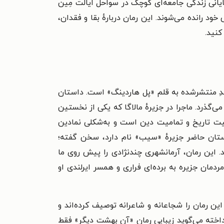
ر روزهای پایانی زندگی جامعه‌ای کوچک در سواحل ایالت مِین
د رانده می‌شوند. این رمان دربارهٔ بقا و فقدان،
کنید.
ایران در سال ۱۴۰۳ منتشر شده، سومین داستان بلندِ منتشرشده به قلم «پل هاردینگ» است. داستان
قعی اقتباس شده و در جزیرهٔ «مالاگا» در جنوب ایالت مِین در آمریکا در ابتدای قرن ۲۰ میلادی می‌گذرد. ماجرا در جزیرهٔ مالاگا که یکی از نخستین
میت تاریخ و تمامیت دین است و به‌شکلی نمادین
ستان حاضر جزیرهٔ «سیب» نام دارد، سخن گفته؛
. این رمان، آرمانشهری چندنژادی را پیش روی ما
ردمان جزیره به برده‌ای فراری و همسر ایرلندی او
ن رمان را شجاعانه و شاعرانه توصیف کرده‌اند و
رداخته می‌گوید زیبایی رمان «آن بهشت دیگر» فقط