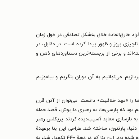
اد خارق‌العاده خلاق به‌شکل تصادفی در طول زمان
ر ناچیزی بروز و ظهور پیدا کرده است. در مقابل، در
ته‌اند و برخی از برجسته‌ترین دستاوردهای ذهن و
ازیم. می‌توانیم به آن دوران بنگریم و بیاموزیم
‌ها را «مهد خلاقیت» دانست. می‌توان از آتن قرن
جم بود که پارسی‌ها، به رهبری داریوش، قصد حمله
 به بازسازی معابد آسیب‌دیده کردند. پریکلس رهبر
 دنیا، پارتنون، ساخته شد. طراحی این بنا برعهدهٔ
معمارانی به نام ایکتینوس و کالیکراتس بود و با کتیبه‌ها و مجسمه‌هایی ساختهٔ مجسمه‌ساز بزرگ، فیدیاس، زینت داده شده بود. این بنا که در دههٔ ۴۴۰ تکمیل شد، به