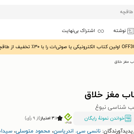
نوشته
اشتراک بی‌نهایت
ب مغز خلاق
اب مغز خلاق
 شناسی نبوغ
خواندن نمونۀ رایگان
۳.۱ امتیاز
(از ۹ رأی)
پدیدآورندگان:
نانسی سی. اندریاسن
،
محمود متوسلی
،
سیدام