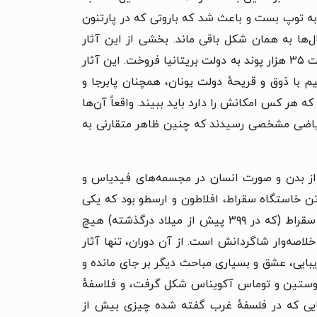
 آن را به توپ بست و باعث شد که باروتی که در پارتنون
ل‌ها به همان شکل باقی ماند. بخشی از این آثار
ارزشمند را سارقان ناشناس به سرقت بردند. برخی دیگر را لرد الجین بریتانیایی برداشت و در اوایل قرن نوزدهم به قیمت ۳۵ هزار پوند به دولت بریتانیا فروخت. این آثار
م با ذوق و قریحهٔ دولت یونان، همچنان پابرجا و
ه هر کس امکانش را دارد باید ببیند. واقعاً آن‌ها
ی ریاضی مشخصی رسیدند که چنین ظاهر متقارنی به
 از بدن و صورت انسان در مجسمه‌های فیدیاس و
آتن خاستگاه سقراط، افلاطون و ارسطو بود که یکی
پس از دیگری یکدیگر را آموزش داده و به کمک شاگردانشان ایده‌ها را در قالب یک «آکادمی فکری» پیش بردند. از سقراط (که در ۳۹۹ پیش از میلاد درگذشته) هیچ
 باقی مانده بیشتر یادداشت‌های خلاصه‌وار شاگردانش است. از آن دوران، تنها آثار
 ایدئال، زیبایی، عشق و بسیاری مباحث دیگر بر جای مانده و
آگوستین و توماس آکویناس شکل گرفت، و فلاسفهٔ
هایی که در فلسفهٔ غرب گفته شده چیزی بیش از