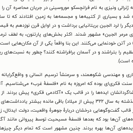
قی ماند، تا اینکه ژنرالی ونیزی به نام فرانچسکو موروسینی در جریان محاصره
 شد و بسیاری از کتیبه‌ها و مجسمه‌ها به زمین افتادند که تا سا
ای مرمر الجین» مشهور شدند. اکثر بخش‌های پارتنون، به لطف ترمی
در آتن خودنمایی می‌کنند. این بنا واقعاً یکی از آن مکان‌هایی است ک
 عظیم را بتراشند و در آسمان برافراشته کنند؟ چطور به نسبت‌ها
ری و مهندسی شکوهمند، و سرمنشأ ترسیم انسانی و واقع‌گرایانه
ر سنت فکری‌ای بوده که امروزه به نام «فلسفهٔ غرب» می‌شناسیم. 
نوشته‌ای بر جای نمانده است. آنچه از ارسطو (درگذشته به سال ۳۲۲ پیش از میلاد)
سال ۳۴۷ پیش از میلاد) در قالب گفت‌وگوهایی درخشان دربارهٔ جوهرهٔ واقعیت، دولت
ه‌های آن‌ها بود که بعدها فلسفهٔ مسیحیت توسط پیروانی مانند 
ایده‌های آن‌ها بهره بردند. چنین مشهور است که تمام دیگر چیز