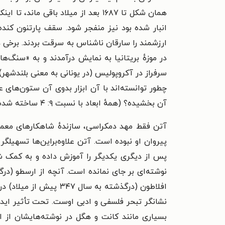
همان شکل تا ۱۶۸۷ بعد از میلاد با
انبار شده بود نیز منفجر شود. سقف پارتنون کنده
در موزهٔ بریتانیا به نمایش درآمدند و به «سنگ‌ه
سرفراز در آکروپولیس (در یونانی به معنی بلندشهر) 
چطور توانسته‌اند با آن ابزار بدوی آن ستون‌های
آن بخشیده؟ (همهٔ ابعاد با نسبت ۹: ۴ ساخته شده است).
آتن فقط مهد دمکراسی، سازندهٔ شاهکارهای معما
پیروان او نبوده است. آتن علاوه‌براین‌ها تسهیلگ
افلاطون (درگذشته به 
نشانگر تبحر فلسفی و ادبی اوست. تحت تأثیر اید
بسیاری مانند کانت و هگل در نوشته‌هایشان از 