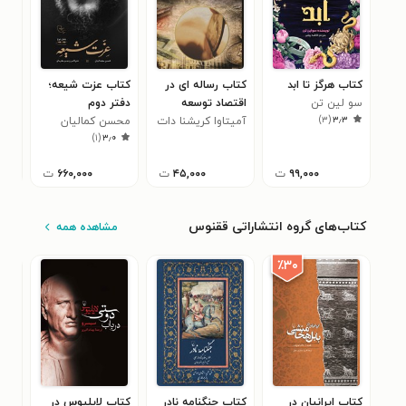
کتاب هرگز تا ابد
کتاب رساله‌ ای در
کتاب عزت شیعه؛
کتا
سو لین تن
اقتصاد توسعه
دفتر دوم
پرو
)
۳
(
۳٫۳
آمیتاوا کریشنا دات
محسن کمالیان
پوی
)
۱
(
۳٫۰
۹۹,۰۰۰
ت
۴۵,۰۰۰
ت
۶۶۰,۰۰۰
ت
کتاب‌های گروه انتشاراتی ققنوس
مشاهده همه
٪۳۰
کتاب ایرانیان در
کتاب جنگنامه نادر
کتاب لایلیوس در
کتا