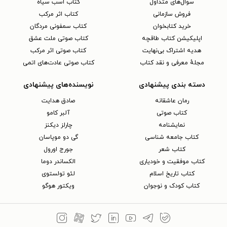
سوال‌های متداول
کتاب اسب سیاه
فروش سازمانی
کتاب اثر مرکب
خرید کتابخوان
کتاب سمفونی مردگان
اپلیکیشن کتاب طاقچه
کتاب صوتی ملت عشق
هدیه اشتراک بی‌نهایت
کتاب صوتی اثر مرکب
مجلهٔ معرفی و نقد کتاب
کتاب صوتی عادت‌های اتمی
دسته بندی پیشنهادی
نویسنده‌های پیشنهادی
رمان عاشقانه
صادق هدایت
کتاب‌ صوتی
آلبر کامو
نمایشنامه
چارلز دیکنز
کتاب جامعه شناسی
گی دو موپاسان
کتاب شعر
جورج اورول
کتاب موفقیت و خودیاری
الکساندر دوما
کتاب تاریخ اسلام
لئو تولستوی
کتاب کودک و نوجوان
ویکتور هوگو