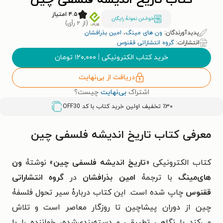
کتاب تاریخ اندیشه فلسفی چین
۴.۵ امتیاز
خواندن نمونۀ رایگان
(از ۲ رأی)
پدیدآورندگان:
ون های مینگ
،
امین بذرافشان
انتشارات:
گروه انتشاراتی ققنوس
خرید کتاب الکترونیکی
|
۱۲۰,۰۰۰
تومان
دریافت از بی‌نهایت
اشتراک
بی‌نهایت
چیست؟
٪۳۰ تخفیف اولین خرید کتاب با کد
OFF30
معرفی کتاب تاریخ اندیشه فلسفی چین
کتاب الکترونیکی «
تاریخ اندیشه فلسفی چین
» نوشتۀ
ون
های‌مینگ
با ترجمۀ
امین بذرافشان
در
گروه انتشاراتی
ققنوس
چاپ شده است. این کتاب دربارۀ سیر تحول فلسفۀ
چین از دوران پیشاچین تا روزگار معاصر است و تلاش
می‌کند با نگاهی تطبیقی و دسته‌بندی‌شده، خواننده را با