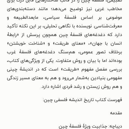
تطبیقی، فلسفۀ چین را در قالب ساختارهایی قابل درک برای
مخاطب غربی نیز توضیح می‌دهد؛ مانند دسته‌بندی‌های
موضوعی بر اساس فلسفۀ سیاسی، مابعدالطبیعه و
معرفت‌شناسی.
نویسنده با نگاهی تحلیلی، بر این نکته تأکید
دارد که دغدغه‌های فلسفۀ چین همچون پرسش از «رابطۀ
انسان با جهان»، «معنای طریقت» و «شناخت خویشتن»
برخلاف تصور عمومی، هم‌سنگ دغدغه‌های فلسفۀ غرب
بوده‌اند اما با بیان و روش متفاوت.
یکی از ویژگی‌های کتاب،
بررسی مفصل مفهوم «طریقت» است که در اندیشۀ چینی
مفهومی بنیادین به‌شمار می‌رود و هم به معنای مسیر زندگی
و هم روش زیستن و رشد فردی اشاره دارد.
فهرست کتاب تاریخ اندیشه فلسفی چین:
مقدمه
دیباچه: جذابیت ویژۀ فلسفۀ چین