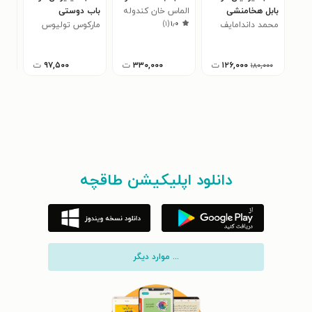
بابل هخامنشی
الماس خان کندوله
باب دوستی
باس
)
۱
(
۱٫۰
محمد داندامایف
ای
مارکوس تولیوس
آلی
سیسرو
۱۲۶,۰۰۰
ت
۳۳۰,۰۰۰
ت
۹۷,۵۰۰
ت
۱۸۰,۰۰۰
دانلود اپلیکیشن طاقچه
... موارد دیگر