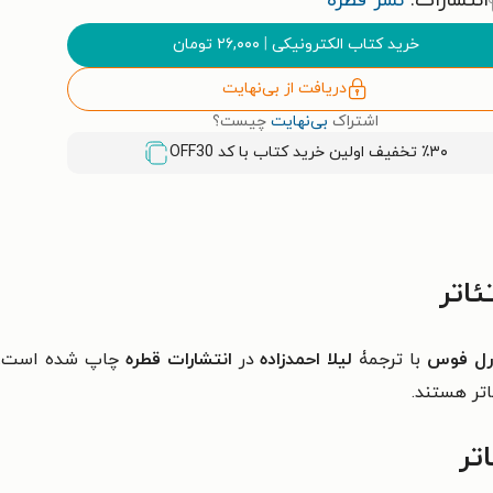
انتشارات:
نشر قطره
خرید کتاب الکترونیکی
|
۲۶,۰۰۰
تومان
دریافت از بی‌نهایت
اشتراک
بی‌نهایت
چیست؟
٪۳۰ تخفیف اولین خرید کتاب با کد
OFF30
اتر
رل فوس
با ترجمۀ
لیلا احمدزاده
در
انتشارات قطره
چاپ شده است. ا
تر هستند.​
تر