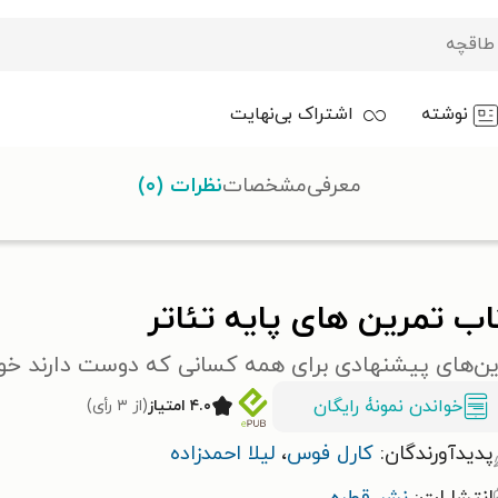
نوشته
اشتراک بی‌نهایت
معرفی
مشخصات
نظرات (۰)
اتر
ب تمرین های پایه تئاتر
ین‌های پیشنهادی برای همه کسانی که دوست دارند خود
خواندن نمونۀ رایگان
۴.۰ امتیاز
(از ۳ رأی)
پدیدآورندگان:
کارل فوس
،
لیلا احمدزاده