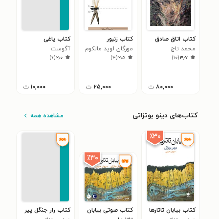
کتاب اتاق صادق
کتاب زنبور
کتاب یاغی
کتا
محمد تاج
مورگان لوید مالکوم
آگوست
اراد
)
۶
(
۲٫۰
)
۴
(
۲٫۵
)
۱۰
(
۳٫۷
استریندبرگ
شوپ
راب
۶
۸۰,۰۰۰
ت
۲۵,۰۰۰
ت
۱۰,۰۰۰
ت
کتاب‌های دینو بوتزاتی
مشاهده همه
٪۳۰
٪۳۰
کتاب بیابان تاتارها
کتاب صوتی بیابان
کتاب راز جنگل پیر
کتا