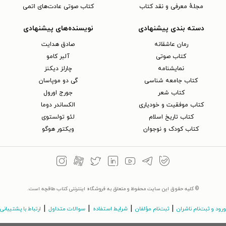
مجلهٔ معرفی و نقد کتاب
کتاب صوتی عادت‌های اتمی
دسته بندی پیشنهادی
نویسنده‌های پیشنهادی
رمان عاشقانه
صادق هدایت
کتاب‌ صوتی
آلبر کامو
نمایشنامه
چارلز دیکنز
کتاب جامعه شناسی
گی دو موپاسان
کتاب شعر
جورج اورول
کتاب موفقیت و خودیاری
الکساندر دوما
کتاب تاریخ اسلام
لئو تولستوی
کتاب کودک و نوجوان
ویکتور هوگو
© کلیه حقوق این سایت محفوظ و متعلق به فروشگاه اینترنتی کتاب طاقچه است.
|
|
|
|
ورود و ثبت‌نام ناشران
ثبت‌نام مؤلفان
شرایط استفاده
سوالات متداول
ارتباط با پشتیبانی