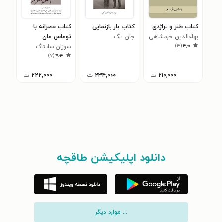
کتاب طنز و تراژدی
کتاب بار بازنمایی
کتاب عصرانه با
کتا
بهاءالدین خرمشاهی
جان تگ
توماس مان
کلو
)
۴
(
۴٫۰
سوزان سانتاگ
رابر
۸
)
۷
(
۳٫۴
۲۱۰,۰۰۰
ت
۲۳۴,۰۰۰
ت
۲۲۲,۰۰۰
ت
دانلود اپلیکیشن طاقچه
... موارد دیگر