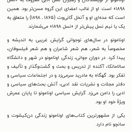
اونامونو از نویسندگان و رهبران نسل ادبی معروف به «نسل
۱۸۹۸» است. او از غالب اعضای این گروه مسن‌تر بود. همین
است که عده‌ای او و آنخل گانی‌وت (۱۸۶۵ ـ ۱۸۹۸) را متعلق به
یک یا نیم نسل پیش‌تر از «نسل ۱۸۹۸» می‌شمارند.
اونامونو در سال‌های نوجوانی گرایش غریبی به اندیشه و
مخصوصاً به شعر، هم شعر شاعران و هم شعر فیلسوفان،
پیدا کرد. در دوران جوانی، زندگی اونامونو در شهر و دانشگاه
سالامانکا، آکنده از تدریس و بحث و گشت‌وگذار و تألیف و
تفکر بود. گهگاه به مادرید سرمی‌زد و در اجتماعات سیاسی و
دفتر مجلات و نشریات نقد ادبی، آتش بحث‌های سیاسی و
ادبی را دامن می‌زد. گرایش سیاسی اونامونو تا پایان عمرش
ویژۀ خود او بود.
یکی از مشهورترین کتاب‌های اونامونو زندگی دن‌کیشوت و
سانچو نام دارد.