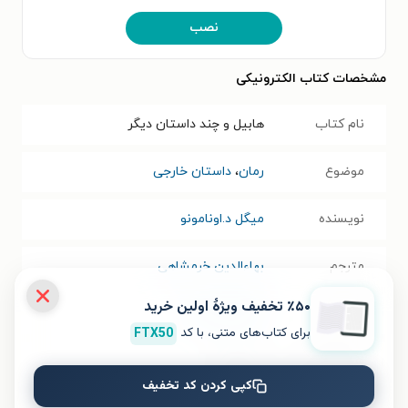
نصب
مشخصات کتاب الکترونیکی
نام کتاب
هابیل و چند داستان دیگر
موضوع
رمان
،
داستان خارجی
نویسنده
میگل د.اونامونو
مترجم
بهاءالدین خرمشاهی
٪۵۰ تخفیف ویژۀ اولین خرید
انتشارات
انتشارات ناهید
برای کتاب‌های متنی، با کد
FTX50
سال انتشار
۱۴۰۱/۱۰/۱۱
نسخه فیزیکی
کپی کردن کد تخفیف