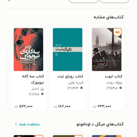
کتاب‌های مشابه
کتاب ایوب
کتاب رویای تبت
کتاب سه گانه
کتا
یوزف روت
فریبا وفی
نیویورک
ویرا
)
۳۱
(
۳٫۴
)
۳۹
(
۳٫۸
پل استر
سلوا
۴
)
۶۸
(
۲٫۸
۲۳۳,۰۰۰
ت
۱۸۲,۰۰۰
ت
۵۷۲,۰۰۰
ت
کتاب‌های میگل د.اونامونو
مشاهده همه