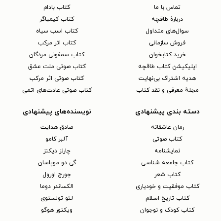
تماس با ما
کتاب بادام
دربارهٔ طاقچه
کتاب کیمیاگر
سوال‌های متداول
کتاب اسب سیاه
فروش سازمانی
کتاب اثر مرکب
خرید کتابخوان
کتاب سمفونی مردگان
اپلیکیشن کتاب طاقچه
کتاب صوتی ملت عشق
هدیه اشتراک بی‌نهایت
کتاب صوتی اثر مرکب
مجلهٔ معرفی و نقد کتاب
کتاب صوتی عادت‌های اتمی
دسته بندی پیشنهادی
نویسنده‌های پیشنهادی
رمان عاشقانه
صادق هدایت
کتاب‌ صوتی
آلبر کامو
نمایشنامه
چارلز دیکنز
کتاب جامعه شناسی
گی دو موپاسان
کتاب شعر
جورج اورول
کتاب موفقیت و خودیاری
الکساندر دوما
کتاب تاریخ اسلام
لئو تولستوی
کتاب کودک و نوجوان
ویکتور هوگو