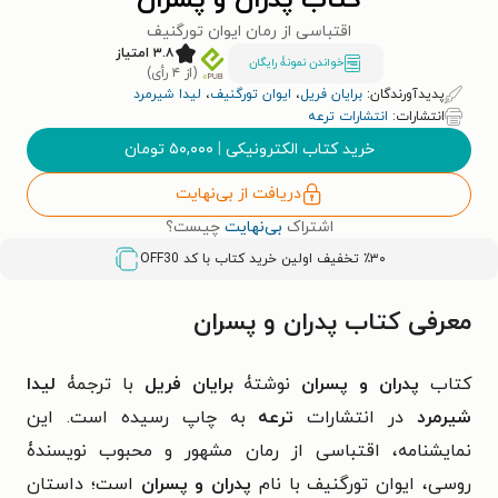
کتاب پدران و پسران
اقتباسی از رمان ایوان تورگنیف
۳.۸ امتیاز
خواندن نمونۀ رایگان
(از ۴ رأی)
پدیدآورندگان:
برایان فریل
،
ایوان تورگنیف
،
لیدا شیرمرد
انتشارات:
انتشارات ترعه
خرید کتاب الکترونیکی
|
۵۰,۰۰۰
تومان
دریافت از بی‌نهایت
اشتراک
بی‌نهایت
چیست؟
٪۳۰ تخفیف اولین خرید کتاب با کد
OFF30
معرفی کتاب پدران و پسران
کتاب
پدران و پسران
نوشتۀ
برایان فریل
با ترجمۀ
لیدا
شیرمرد
در انتشارات
ترعه
به چاپ رسیده است. این
نمایشنامه، اقتباسی از رمان مشهور و محبوب نویسندۀ
روسی، ایوان تورگنیف با نام
پدران و پسران
است؛ داستان