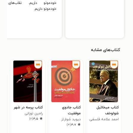
خودمونو داریم. نقاب‌های
خودمونو داریم.
کتاب‌های مشابه
کتاب میخائیل
کتاب جادوی
کتاب پرسه در شهر
کتا
شولوخف
موفقیت
رامین نورانی
آدا
)
۲
(
۴٫۵
احمد علامه فلسفی
دیوید شوارتز
امی
۵
)
۳
(
۴٫۷