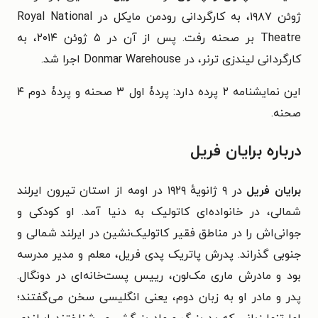
ژوئن ۱۹۸۷، به کارگردانی رودمن مایکل در Royal National
Theatre بر صحنه رفت. پس از آن در ۵ ژوئن ۲۰۱۴، به
کارگردانی لیندزی ترنر، در Donmar Warehouse اجرا شد.
این نمایشنامه ۲ پرده دارد: پردۀ اول ۳ صحنه و پردۀ دوم ۴
صحنه.
درباره برایان فریل
برایان فریل
در ۹ ژانویهٔ ۱۹۲۹ در اومه از استان تیرون ایرلند
شمالی، در خانواده‌ای کاتولیک به دنیا آمد. او کودکی و
جوانی‌اش را در مناطق فقیر کاتولیک‌نشین در ایرلند شمالی و
جنوبی گذراند. پدرش پاتریک پدی فریل، معلم و مدیر مدرسه
بود و مادرش ماری مک‌لون، رییس پست‌خانه‌ای در دونگال.
پدر و مادر او به زبان دوم، یعنی انگلیسی سخن می‌گفتند؛