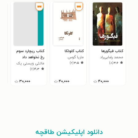
کتاب فیگورها
کتاب کلوئکا
کتاب ریچارد سوم
کتا
محمد رضایی‌راد
ماریا گوس
رخ نخواهد داد
منم
)
۲
(
۳٫۵
)
۸
(
۳٫۶
ماتئی ویسنی یک
سیم
۵
)
۶
(
۴٫۳
۴۰,۰۰۰
ت
۴۰,۰۰۰
ت
۳۰,۰۰۰
ت
دانلود اپلیکیشن طاقچه