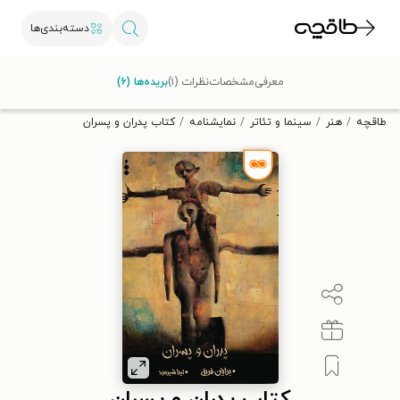
دسته‌بندی‌ها
با کد تخفیف OFF30 اولین کتاب الکترونیکی یا صوتی‌ات را با ۳۰٪
معرفی
مشخصات
نظرات (۱)
بریده‌ها (۶)
تخفیف از طاقچه دریافت کن.
طاقچه
هنر
سینما و تئاتر
نمایشنامه
کتاب پدران و پسران