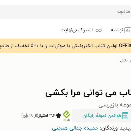
نوشته
اشتراک بی‌نهایت
را بکشی
اب می توانی مرا بکشی
وعه بازپرسی
خواندن نمونۀ رایگان
۳.۴ امتیاز
(از ۱۸ رأی)
پدیدآورندگان:
حمیده جمالی هنجنی