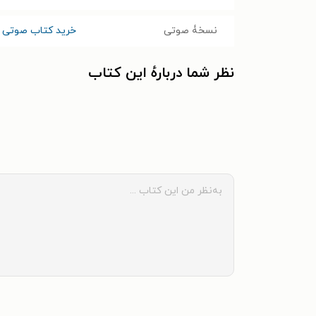
نسخۀ صوتی
خرید کتاب صوتی م
نظر شما دربارهٔ این کتاب