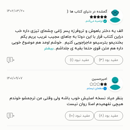
۱۴۰۲/۰۳/۲۰
گمشده در دنیای کتاب ها :(
توصیه می‌کنم.
الف یه دختر باهوش و تروفرزه پسر زاغی چشمای تیزی داره خب
دراین کتاب قرار با این دوتا به جاهای عجیب غریب بریم یکم
بخندیمو بترسیمو ماجراجویی کنیم . خوشم اومد هم موضوع خوبی
داره هم متن قوی حتما بقیه ی جلداشم
...
بیشتر
مفید بود (۳)
مفید نبود (۱)
۰
۱۴۰۱/۰۹/۰۷
امیرحسین
مطمئن نیستم.
بنظر میاد نسخه اصلیش خوب باشه ولی وقتی من ترجمشو خوندم
هیچی نفهمیدم اصلا روان نیست
مفید بود (۸)
مفید نبود (۱۰)
۰