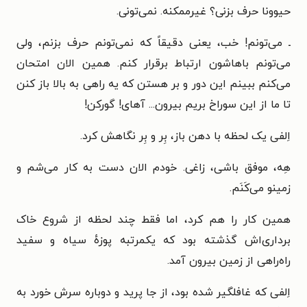
حیوونا حرف بزنی؟ غیرممکنه. نمی‌تونی.
ـ می‌تونم! خب، یعنی دقیقاً که نمی‌تونم حرف بزنم، ولی
می‌تونم باهاشون ارتباط برقرار کنم. همین الان امتحان
می‌کنم ببینم این دور و بر هستن که یه راهی به بالا باز کنن
تا ما از این سوراخ بریم بیرون... آهای! گورکن!
اِلفی یک لحظه با دهن باز، بِر و بِر نگاهش کرد.
هِه، موفق باشی، زاغی. خودم الان دست به کار می‌شم و
زمینو می‌کَنَم.
همین کار را هم کرد، اما فقط چند لحظه از شروع خاک
برداری‌اش گذشته بود که یکمرتبه پوزهٔ سیاه و سفید
راه‌راهی از زمین بیرون آمد.
اِلفی که غافلگیر شده بود، از جا پرید و دوباره سرش خورد به