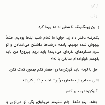
ـ زاغی.
ـ اِلفی.
و این پینگ‌پنگ تا مدتی ادامه پیدا کرد.
یکمرتبه دختر داد زد: «وای! ما تمام شب اینجا بودیم. حتماً
بیهوش شده بودیم. یادمه درخت‌ها داشتن می‌افتادن و تو
سرم ستاره‌های نقره‌ای می‌دیدم! باید بریم بیرون! من باید
بفهمم خونواده‌ام سالِمَن یا نه!»
ـ حق با توئه. باید گورکن‌ها رو احضار کنم بهمون کمک کنن.
اِلفی صدایی از دماغش درآورد: «باید چه‌کار کنی؟»
ـ گورکن‌ها رو خبر کنم...
ـ بعله، اینو دفعهٔ اولم شنیدم. می‌خوای بگی تو می‌تونی با