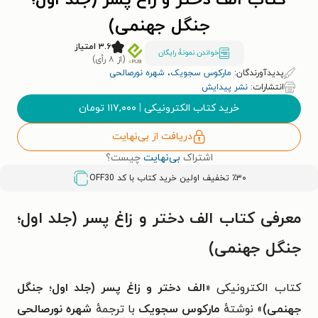
کتاب الف دختر و زاغ پسر (جلد اول؛
جنگل جهنمی)
۳.۶ امتیاز
خواندن نمونۀ رایگان
(از ۸ رأی)
پدیدآورندگان:
مارکوس سجویک
،
شهره نورصالحی
انتشارات:
نشر پیدایش
خرید کتاب الکترونیکی
|
۱۱۷,۰۰۰
تومان
دریافت از بی‌نهایت
اشتراک
بی‌نهایت
چیست؟
٪۳۰ تخفیف اولین خرید کتاب با کد
OFF30
معرفی کتاب الف دختر و زاغ پسر (جلد اول؛
جنگل جهنمی)
کتاب الکترونیکی «
الف دختر و زاغ پسر (جلد اول؛ جنگل
جهنمی)
» نوشتهٔ
مارکوس سجویک
با ترجمهٔ
شهره نورصالحی