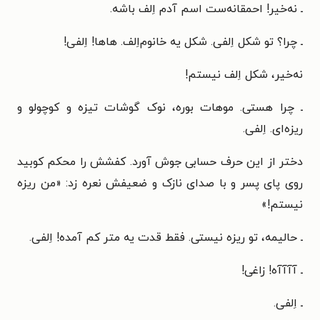
ـ نه‌خیر! احمقانه‌ست اسم آدم اِلف باشه.
ـ چرا؟ تو شکل اِلفی. شکل یه خانوم‌اِلف. هاها! اِلفی!
نه‌خیر، شکل اِلف نیستم!
ـ چرا هستی. موهات بوره، نوک گوشات تیزه و کوچولو و
ریزه‌ای. اِلفی.
دختر از این حرف حسابی جوش آورد. کفشش را محکم کوبید
روی پای پسر و با صدای نازک و ضعیفش نعره زد: «من ریزه
نیستم!»
ـ حالیمه، تو ریزه نیستی. فقط قدت یه متر کم آمده! اِلفی.
ـ آآآآه! زاغی!
ـ اِلفی.