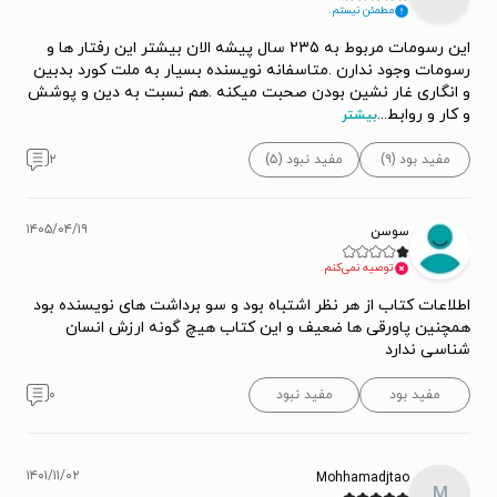
مطمئن نیستم.
این رسومات مربوط به ۲۳۵ سال پیشه الان بیشتر این رفتار ها و
رسومات وجود ندارن .متاسفانه نویسنده بسیار به ملت کورد بدبین
و انگاری غار نشین بودن صحبت میکنه .هم نسبت به دین و پوشش
و کار و روابط
...
بیشتر
مفید بود (۹)
مفید نبود (۵)
۲
۱۴۰۵/۰۴/۱۹
سوسن
توصیه نمی‌کنم.
اطلاعات کتاب از هر نظر اشتباه بود و سو برداشت های نویسنده بود
همچنین پاورقی ها ضعیف و این کتاب هیچ گونه ارزش انسان
شناسی ندارد
مفید بود
مفید نبود
۰
۱۴۰۱/۱۱/۰۲
Mohhamadjtao
M