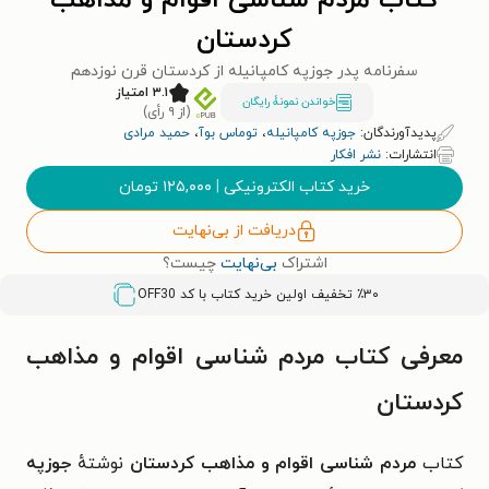
کتاب مردم شناسی اقوام و مذاهب
کردستان
سفرنامه پدر جوزپه کامپانیله از کردستان قرن نوزدهم
۳.۱ امتیاز
خواندن نمونۀ رایگان
(از ۹ رأی)
پدیدآورندگان:
جوزپه کامپانیله
،
توماس بوآ
،
حمید مرادی
انتشارات:
نشر افکار
خرید کتاب الکترونیکی
|
۱۲۵,۰۰۰
تومان
دریافت از بی‌نهایت
اشتراک
بی‌نهایت
چیست؟
٪۳۰ تخفیف اولین خرید کتاب با کد
OFF30
معرفی کتاب مردم شناسی اقوام و مذاهب
کردستان
کتاب
مردم شناسی اقوام و مذاهب کردستان
نوشتهٔ
جوزپه