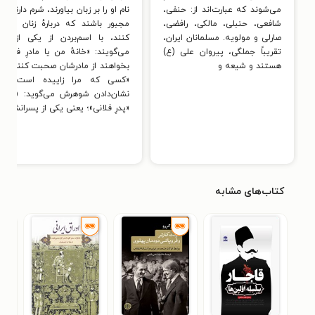
می‌شوند که عبارت‌اند از: حنفی،
نام او را بر زبان بیاورند، شرم دارند. ا
شافعی، حنبلی، مالکی، رافضی،
مجبور باشند که دربارهٔ زنان خو
صارلی و مولویه. مسلمانان ایران،
کنند، با اسم‌بردن از یکی از پسر
تقریباً جملگی، پیروان علی (ع)
می‌گویند: «خانهٔ من یا مادرِ فلانی
هستند و شیعه و
بخواهند از مادرشان صحبت کنند، می‌
«کسی که مرا زاییده است.» زن
نشان‌دادن شوهرش می‌گوید: «آن ی
«پدرِ فلانی»؛ یعنی یکی از پسرانش.
کتاب‌های مشابه