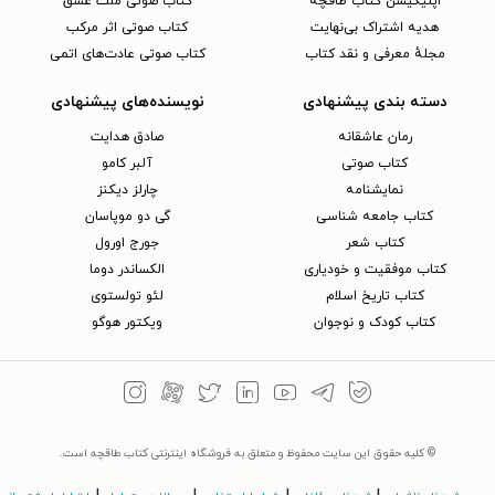
اپلیکیشن کتاب طاقچه
کتاب صوتی ملت عشق
هدیه اشتراک بی‌نهایت
کتاب صوتی اثر مرکب
مجلهٔ معرفی و نقد کتاب
کتاب صوتی عادت‌های اتمی
دسته بندی پیشنهادی
نویسنده‌های پیشنهادی
رمان عاشقانه
صادق هدایت
کتاب‌ صوتی
آلبر کامو
نمایشنامه
چارلز دیکنز
کتاب جامعه شناسی
گی دو موپاسان
کتاب شعر
جورج اورول
کتاب موفقیت و خودیاری
الکساندر دوما
کتاب تاریخ اسلام
لئو تولستوی
کتاب کودک و نوجوان
ویکتور هوگو
© کلیه حقوق این سایت محفوظ و متعلق به فروشگاه اینترنتی کتاب طاقچه است.