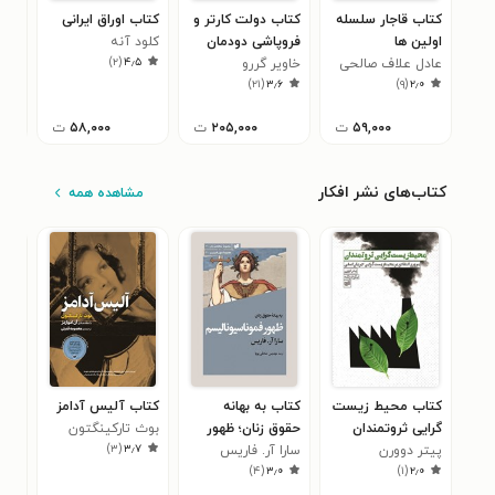
کتاب قاجار سلسله
کتاب دولت کارتر و
کتاب اوراق ایرانی
کتا
اولین ها
فروپاشی دودمان
کلود آنه
تورج
۹
)
۲
(
۴٫۵
عادل علاف صالحی
پهلوی
خاویر گررو
)
۲۱
(
۳٫۶
)
۹
(
۲٫۰
۵۹,۰۰۰
ت
۲۰۵,۰۰۰
ت
۵۸,۰۰۰
ت
کتاب‌های نشر افکار
مشاهده همه
کتاب محیط زیست
کتاب به بهانه
کتاب آلیس آدامز
کتا
گرایی ثروتمندان
حقوق زنان؛ ظهور
بوث تارکینگتون
سیل
۴
)
۳
(
۳٫۷
پیتر دوورن
سارا آر. فاریس
فموناسیونالیسم
)
۴
(
۳٫۰
)
۱
(
۲٫۰