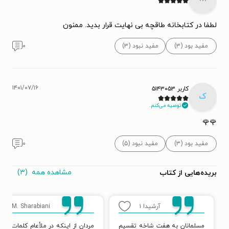
لطفا در کتابخانه طاقچه بی نهایت قرار بدید. ممنون
مفید بود (۳)
مفید نبود (۳)
۰
۱۴۰۱/۰۷/۱۶
کاربر ۵۱۴۳۰۵۳
ک
توصیه می‌کنم.
🌹🌹
مفید بود (۳)
مفید نبود (۵)
۰
مشاهده همه
(۳)
بریده‌هایی از کتاب
آرشیدا
۱
A. M. Sharabiani
۱
مسلمانان به هفت شاخه تقسیم
مردان از اینکه در ملأعام کلمات «زن