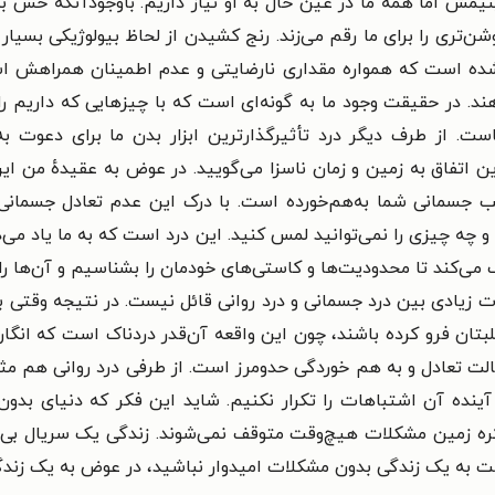
مش اما همهٔ ما در عین حال به او نیاز داریم. باوجودآنکه حس بدی ب
روشن‌تری را برای ما رقم می‌زند. رنج کشیدن از لحاظ بیولوژیکی بسی
ی شده است که همواره مقداری نارضایتی و عدم اطمینان همراهش اس
ند. در حقیقت وجود ما به گونه‌ای است که با چیزهایی که داریم را
ماست. از طرف دیگر درد تأثیرگذارترین ابزار بدن ما برای دعوت
 از این اتفاق به زمین و زمان ناسزا می‌گویید. در عوض به عقیده
جسمانی شما به‌هم‌خورده است. با درک این عدم تعادل جسمانی می‌
د و چه چیزی را نمی‌توانید لمس کنید. این درد است که به ما یاد می
ی‌کند تا محدودیت‌ها و کاستی‌های خودمان را بشناسیم و آن‌ها را
 زیادی بین درد جسمانی و درد روانی قائل نیست. در نتیجه وقتی ب
ان فرو کرده باشند، چون این واقعه آن‌قدر دردناک است که انگار ی
الت تعادل و به هم خوردگی حدومرز است. از طرفی درد روانی هم مثل
آینده آن اشتباهات را تکرار نکنیم. شاید این فکر که دنیای بدو
کره زمین مشکلات هیچ‌وقت متوقف نمی‌شوند. زندگی یک سریال بی‌پ
قت به یک زندگی بدون مشکلات امیدوار نباشید، در عوض به یک زندگ