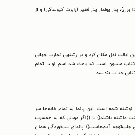
ا برن)، پدر پولدار پدر فقیر (رابرت کیوساکی) و از
 به این ایالت نقل مکان کرد و در رشتهی تجارت جهانی
ن کتاب منسون است که باعث شد اسم او در تمام
کتابی جذاب بنویسد.
خیلی دوست داشتم که ابرقهرمانی به نام پاندای سرخوردگی خلق کنم که تی‌شرتی بر تن دارد و روی آن یک حرف T نوشته شده است. این پاندا به تمام خانه‌ها سر
ستت داشته باشند)) یا ((اگر دودلی که به همسرت
ی جلب‌توجه آدم‌هاست)). پاندای سرخوردگی همان