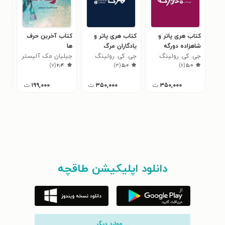
کتاب هری پاتر و
کتاب هری پاتر و
کتاب آخرین حرف
کتا
شاهزاده دورگه
یادگاران مرگ
ها
وان
جی. کی. رولینگ
جی. کی. رولینگ
جیلیان مک آلیستر
خان
جسی
۳
)
۷
(
۲٫۴
)
۳
(
۵٫۰
)
۶
(
۵٫۰
۳۵۰,۰۰۰
ت
۳۵۰,۰۰۰
ت
۱۹۹,۰۰۰
ت
دانلود اپلیکیشن طاقچه
... موارد دیگر