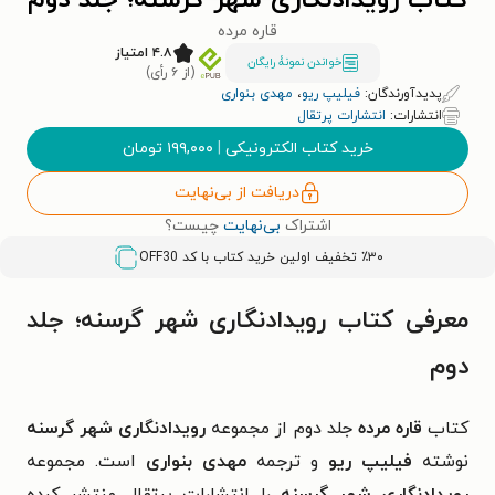
کتاب رویدادنگاری شهر گرسنه؛ جلد دوم
قاره مرده
۴.۸ امتیاز
خواندن نمونۀ رایگان
(از ۶ رأی)
پدیدآورندگان:
فیلیپ ریو
،
مهدی بنواری
انتشارات:
انتشارات پرتقال
خرید کتاب الکترونیکی
|
۱۹۹,۰۰۰
تومان
دریافت از بی‌نهایت
اشتراک
بی‌نهایت
چیست؟
٪۳۰ تخفیف اولین خرید کتاب با کد
OFF30
معرفی کتاب رویدادنگاری شهر گرسنه؛ جلد
دوم
کتاب
قاره مرده
جلد دوم از مجموعه
رویدادنگاری شهر گرسنه
نوشته
فیلیپ ریو
و ترجمه
مهدی بنواری
است. مجموعه
رویدادنگاری شهر گرسنه
را انتشارات پرتقال منتشر کرده