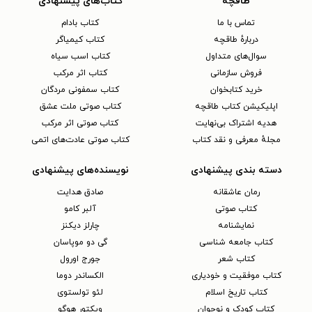
طاقچه
کتاب‌های پیشنهادی
تماس با ما
کتاب بادام
دربارهٔ طاقچه
کتاب کیمیاگر
سوال‌های متداول
کتاب اسب سیاه
فروش سازمانی
کتاب اثر مرکب
خرید کتابخوان
کتاب سمفونی مردگان
اپلیکیشن کتاب طاقچه
کتاب صوتی ملت عشق
هدیه اشتراک بی‌نهایت
کتاب صوتی اثر مرکب
مجلهٔ معرفی و نقد کتاب
کتاب صوتی عادت‌های اتمی
دسته بندی پیشنهادی
نویسنده‌های پیشنهادی
رمان عاشقانه
صادق هدایت
کتاب‌ صوتی
آلبر کامو
نمایشنامه
چارلز دیکنز
کتاب جامعه شناسی
گی دو موپاسان
کتاب شعر
جورج اورول
کتاب موفقیت و خودیاری
الکساندر دوما
کتاب تاریخ اسلام
لئو تولستوی
کتاب کودک و نوجوان
ویکتور هوگو