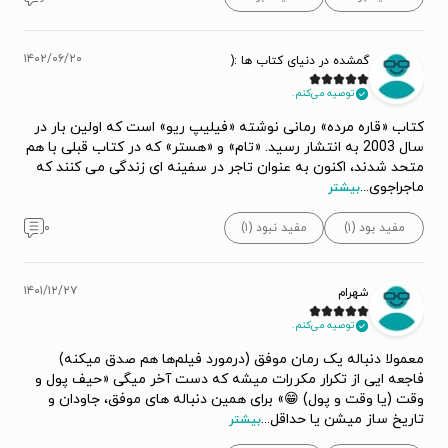
۱۴۰۲/۰۶/۲۰
گمشده در دنیای کتاب ها :(
توصیه می‌کنم.
کتاب «قاره مرده» رمانی نوشته «فیلیپ ریو» است که اولین بار در
سال 2003 به انتشار رسید. «تام» و «هستر» که در کتاب قبلی با هم
متحد شدند، اکنون به عنوان تاجر در سفینه ای زندگی می کنند که
ماجراجوی
...
بیشتر
مفید بود (۱)
مفید نبود (۱)
۰
۱۴۰۱/۱۲/۲۷
شهرام
توصیه می‌کنم.
معمولا دنباله یک رمان موفق (درمورد فیلم‌ها هم صدق میکنه)
فاجعه ایی از تکرار مکررات میشه که دست آخر میگی «حیف پول و
وقت (یا وقت و پول) 😁» برای همین دنباله های موفق، جاودان و
تاریخ ساز میشن یا حداقل
...
بیشتر