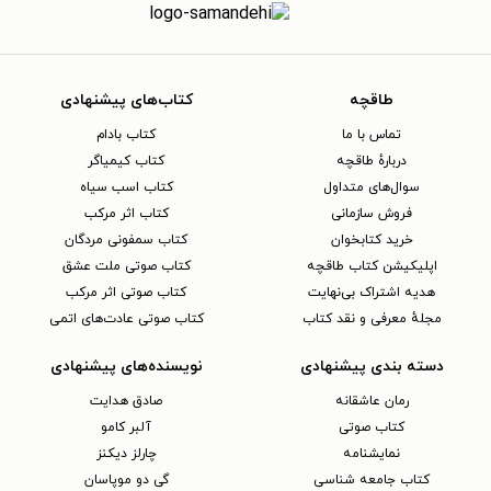
طاقچه
کتاب‌های پیشنهادی
تماس با ما
کتاب بادام
دربارهٔ طاقچه
کتاب کیمیاگر
سوال‌های متداول
کتاب اسب سیاه
فروش سازمانی
کتاب اثر مرکب
خرید کتابخوان
کتاب سمفونی مردگان
اپلیکیشن کتاب طاقچه
کتاب صوتی ملت عشق
هدیه اشتراک بی‌نهایت
کتاب صوتی اثر مرکب
مجلهٔ معرفی و نقد کتاب
کتاب صوتی عادت‌های اتمی
دسته بندی پیشنهادی
نویسنده‌های پیشنهادی
رمان عاشقانه
صادق هدایت
کتاب‌ صوتی
آلبر کامو
نمایشنامه
چارلز دیکنز
کتاب جامعه شناسی
گی دو موپاسان