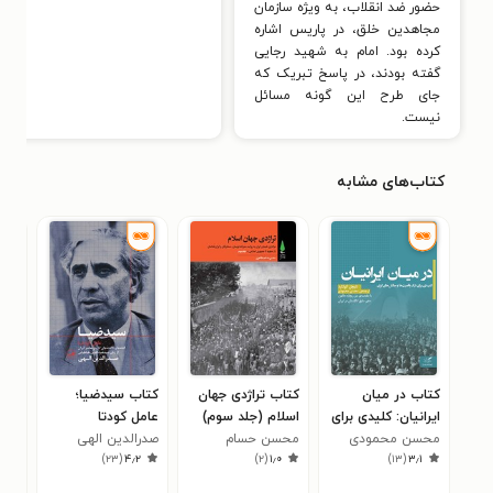
حضور ضد انقلاب، به ویژه سازمان
مجاهدین خلق، در پاریس اشاره
کرده بود. امام به شهید رجایی
گفته بودند، در پاسخ تبریک که
جای طرح این گونه مسائل
نیست.
کتاب‌های مشابه
کتاب در میان
کتاب تراژدی جهان
کتاب سیدضیا؛
کتا
ایرانیان: کلیدی برای
اسلام (جلد سوم)
عامل کودتا
توس
محسن محمودی
درک چالش‌ها و
محسن حسام
صدرالدین الهی
معا
موس
۶
)
۲۳
(
۴٫۲
)
۲
(
۱٫۰
)
۱۳
(
۳٫۱
واقعیت‌های ایران
مظاهری