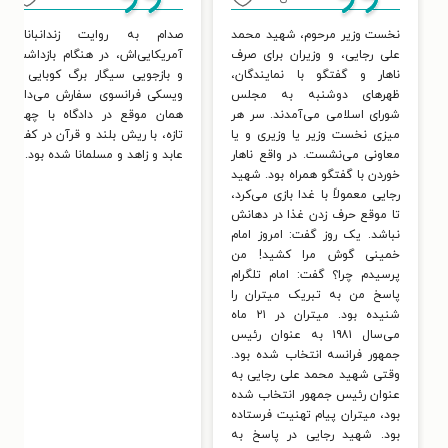
نخست وزیر مرحوم، شهید محمد
صدام به روایت زندانبانان
علی رجایی، و وزیران برای صرف
آمریکایی‌اش، در هنگام بازداشت
ناهار و گفتگو با نمایندگان،
و بازجویی سیگار برگ کوبایی و
ظهرهای دوشنبه به مجلس
ویسکی فرانسوی سفارش می‌داد.
شورای اسلامی می‌آمدند. سر هر
همان موقع در دادگاه با چهره
میزی نخست وزیر یا وزیری و یا
تازه، با ریش بلند و قرآن در کف،
معاونی می‌نشست. در واقع ناهار
عابد و زاهد و مسلمانا شده بود.
خوردن با گفتگو همراه بود. شهید
رجایی معمولاً با غدا بازی می‌کرد،
تا موقع حرف زدن غذا در دهانش
نباشد. یک روز گفت: امروز امام
خمینی گوش مرا کشید! من
پرسیدم چرا؟ گفت: امام تلگرام
پاسخ من به تبریک میتران را
شنیده بود. میتران در ۲۱ ماه
می‌سال ۱۹۸۱ به عنوان رئیس
جمهور فرانسه انتخاب شده بود.
وقتی شهید محمد علی رجایی به
عنوان رئیس جمهور انتخاب شده
بود، میتران پیام تهنیت فرستاده
بود. شهید رجایی در پاسخ به