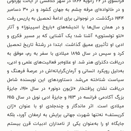
فرانسوی در ۲۶ ژانویهٔ ۱۸۶۶ در شهر کلامسی از ایالت بورگونی
و در خانواده‌ای مرفه چشم به جهان گشود و در ۳۰ دسامبر
۱۹۴۴ درگذشت. در نوجوانی برای ادامهٔ تحصیل به پاریس رفت
و در همان سال‌ها با اندیشه‌های «باروخ اسپینوزا» و آثار
«لئو تولستوی» آشنا شد؛ یک آشنایی که بر مسیر فکری و
ادبی او تأثیری عمیق گذاشت. ابتدا در رشتهٔ تاریخ تحصیل
کرد و سپس در سال ۱۸۹۵ میلادی با سفر به رم، موفق به
دریافت دکترای هنر شد. او علاوه‌بر فعالیت‌های علمی و ادبی،
به‌دلیل رویکرد انسانی و آرمان‌گرایانه‌اش در عرصهٔ فرهنگ و
سیاست شناخته می‌شد. دستاوردهای این نویسنده شامل
دریافت نشان پرافتخار «لژیون دونور» در سال ۱۹۱۰، جایزهٔ
بزرگ آکادمی فرانسه در ۱۹۱۳ و جایزهٔ ادبی نوبل در سال ۱۹۱۵
میلادی است. اثر ماندگار و چندجلدی او با عنوان «ژان
کریستف» نه‌تنها شهرت جهانی برایش به ارمغان آورد، بلکه
جایگاه او را به‌عنوان یکی از نامداران ادبیات قرن بیستم