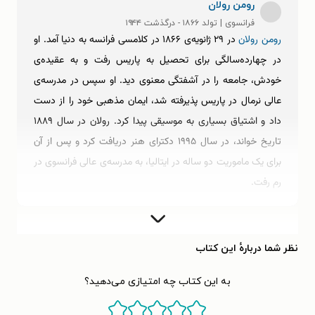
رومن رولان
فرانسوی | تولد ۱۸۶۶ - درگذشت ۱۹۴۴
رومن رولان
در ۲۹ ژانویه‌ی ۱۸۶۶ در کلامسی فرانسه به دنیا آمد. او
در چهارده‌سالگی برای تحصیل به پاریس رفت و به عقیده‌ی
خودش، جامعه‌ را در آشفتگی معنوی دید. او سپس در مدرسه‌ی
عالی نرمال در پاریس پذیرفته شد، ایمان مذهبی خود را از دست
داد و اشتیاق بسیاری به موسیقی پیدا کرد. رولان در سال ۱۸۸۹
تاریخ خواند، در سال ۱۹۹۵ دکترای هنر دریافت کرد و پس از آن
برای یک ماموریت دو ساله در ایتالیا، به مدرسه‌ی عالی فرانسوی در
رم رفت.
در ابتدا، رولان چند نمایش‌نامه نوشت، اما تلاش‌هایش برای جلب
مخاطبان گسترده ناموفق بود. او نمایشنامه‌های خود را در دو
نظر شما دربارهٔ این کتاب
مجموعه گردآوری کرد: تراژدی‌های ایمان (۱۹۱۳) که شامل
به این کتاب چه امتیازی می‌دهید؟
نمایش‌نامه‌ی Aert (۱۸۹۸) و تئاتر انقلاب (۱۹۰۴) که شامل معرفی
دریفوس، گرگ‌ها (۱۸۹۸) و دانتون (۱۹۰۰) است.