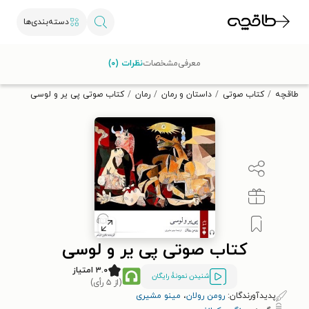
دسته‌بندی‌ها
با کد تخفیف OFF30 اولین کتاب الکترونیکی یا صوتی‌ات را با ۳۰٪
معرفی
مشخصات
نظرات (۰)
تخفیف از طاقچه دریافت کن.
طاقچه
کتاب صوتی
داستان و رمان
رمان
کتاب صوتی پی‌ یر و لوسی
کتاب صوتی پی‌ یر و لوسی
۳.۰ امتیاز
شنیدن نمونۀ رایگان
(از ۵ رأی)
پدیدآورندگان:
رومن رولان
،
مینو مشیری