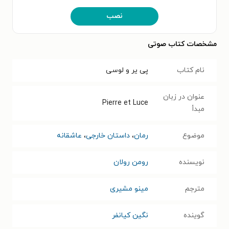
نصب
مشخصات کتاب صوتی
نام کتاب
پی‌ یر و لوسی
عنوان در زبان
Pierre et Luce
مبدأ
موضوع
رمان
،
داستان خارجی
،
عاشقانه
نویسنده
رومن رولان
مترجم
مینو مشیری
گوینده
نگین کیانفر