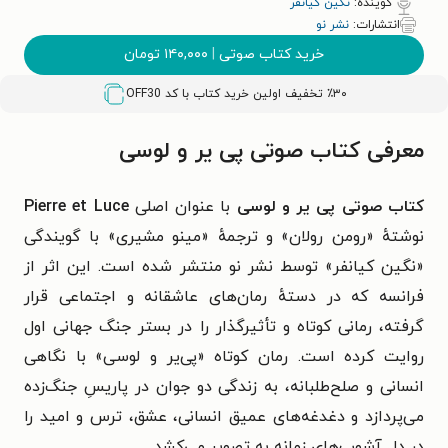
گوینده:
نگین کیانفر
انتشارات:
نشر نو
خرید کتاب صوتی
|
۱۴۰,۰۰۰
تومان
٪۳۰ تخفیف اولین خرید کتاب با کد
OFF30
معرفی کتاب صوتی پی‌ یر و لوسی
کتاب صوتی پی یر و لوسی
با عنوان اصلی
Pierre et Luce
نوشتهٔ «رومن رولان» و ترجمهٔ «مینو مشیری» با گویندگی
«نگین کیانفر» توسط نشر نو منتشر شده است. این اثر از
فرانسه که در دستهٔ رمان‌های عاشقانه و اجتماعی قرار
گرفته، رمانی کوتاه و تأثیرگذار را در بستر جنگ جهانی اول
روایت کرده است. رمان کوتاه «پی‌یر و لوسی» با نگاهی
انسانی و صلح‌طلبانه، به زندگی دو جوان در پاریسِ جنگ‌زده
می‌پردازد و دغدغه‌های عمیق انسانی، عشق، ترس و امید را
در دل آشوب‌های زمانه به تصویر می‌کشد.