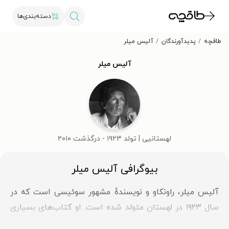
دسته‌بندی‌ها
طاقچه
پدیدآورندگان
آلیس میلر
آلیس میلر
لهستانیی | تولد ۱۹۲۳ - درگذشت ۲۰۱۰
بیوگرافی آلیس میلر
آلیس میلر، راونکاو و نویسندهٔ مشهور سوئیسی است که در
سال ۱۹۲۳ در لهستان متولد شده است. او کتاب‌های بسیاری
دربارهٔ علل و نتایج کودک‌آزاری و خشونت علیه کودکان نوشته