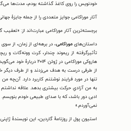
خودنویس را روی کاغذ گذاشته بودم، مدت‌ها می‌
آثار موراکامی جوایز متعددی را از جمله جایزهٔ جهانی
برجسته‌ترین آثار موراکامی عبارت‌اند از: «تعقیب
داستان‌های
موراکامی
، در برهه‌ای از زمان، از سوی
تأثیرگرفته از ریموند چندلر، کرت وونه‌گات و ریچا
هاروکی موراکامی در ژوئن
از طرفی درست به هدف می‌زدند و از طرف دیگر خطا 
تنها در مورد فرایندِ نوشتنم کاربرد دارد. آن‌چه م
به من آزادیِ حرکت بیشتری بدهد. علاقه نداشتم ی
ادبی دور باشد، که با صدای طبیعی خودم بنویسم. ای
نمی‌آوردم.»
استیون پول از روزنامهٔ گاردین، این نویسندۀ ژاپنی