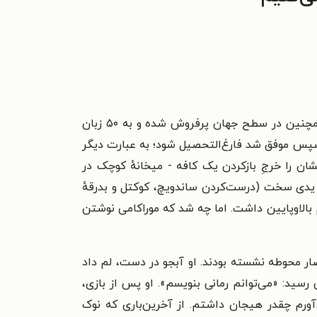
در ۱۲ ژانویهٔ ۱۹۴۹ به دنیا آمد. او یک نویسندهٔ ژاپنی است که کتاب‌ها و داستان‌هایش در ژاپن و همچنین در سطح جهان پرفروش شده و به ۵۰ زبان
 و سپس موفق شد فارغ‌التحصیل شود؛ به عبارت دیگر
 ۱۹۷۴ و در ابتدای زندگی مشترک، همهٔ پولشان را خرجِ بازکردن یک کافه - میخانهٔ کوچک در
ار یدی سخت (درست‌کردن ساندویچ، کوکتل و بدرقهٔ
 بالاوپایین داشت. اما چه شد که موراکامی نوشتن
دار بیرون حصار محوطه نشسته بودند. او آبجو در دست، لم داد
رسید: «می‌توانم رمانی بنویسم». او پس از بازی،
ورم چقدر هیجان داشتم. از آخرین‌باری که نوک