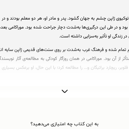
سال ۱۹۴۹ میلادی در توکیوی ژاپن چشم به جهان گشود. پدر و مادر او، هر دو معلم بود
بود و در طی این درگیری‌ها به‌شدت دچار جراحت شده بود. موراکامی بعدها د
ر زندگی او تأثیر به‌سزایی داشته است.
 تمام شده و فرهنگ غرب به‌شدت بر روی سنت‌های قدیمی ژاپن سایه انداخته
از آن بود. موراکامی در همان روزگار کودکی به مطالعه‌ی آثار نویسندگا
لوبر، ریچارد براتیگان و... را مطالعه کرد؛ با این حال، او برعکس بسیاری 
ن زوج به اتفاق هم یک کلوب موسیقی جاز تأسیس کردند و برای چندین سال 
ه‌ی آشنایی با افراد مختلف با انواع طرز فکر و دیدگاه را برای او فراهم کرد
ش کشیده این‌گونه می‌گوید: «من در حالی ازدواج کردم که هنوز تحصیلات 
به این کتاب چه امتیازی می‌دهید؟