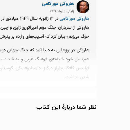
هاروکی موراکامی
ژاپنی | تولد ۱۹۴۹
هاروکی موراکامی
در ۱۲ ژانویه 
هاروکی از سربازان جنگ دوم امپراتوری ژاپن و چین 
حرف می‌زنم» بیان کرد که آسیب‌های وارده بر پدرش د
هاروکی در روزهایی به دنیا آمد که جنگ جهانی دوم
هم‌نسل خود شیفته‌ی فرهنگ غربی و به شدت متأثر 
فرانتس کافکا، چارلز دیکنز، داستایوفسکی، گوستاو ف
شدن نداشت.
از هم‌کلاسی‌های خود به نام یوکو ازدواج کرد. ای
نظر شما دربارهٔ این کتاب
علاقه‌ی موراکامی به موسیقی جاز نشأت می‌گرفت، زمین
این نویسنده در مورد سختی‌هایی که در طول زندگی‌ا