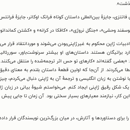
گذشت».
 فانتزی، جایزهٔ بین‌المللی داستان کوتاه فرانک اوکانر، جایزهٔ فرانت
 گوسفند وحشی»، «جنگل نروژی»، «کافکا در کرانه» و «کشتن کمانداتو
 ادبیات ژاپن محکوم به غیرژاپنی‌بودن می‌شوند و موردانتقاد قرار می
رد براتیگان هستند. داستان‌های او بیشتر سرنوشت‌باور، سوررئالیست
 ۲۰۱۴ دربارۀ خود می‌گوید: «بعضی گفته‌اند «کارهای تو حس اثر ترجمه‌شده را منتق
می‌کردند. از آن‌جا که اولین قطعهٔ داستان بلندم به معنای دقیق 
ن با نوشتن به زبان انگلیسی و ترجمهٔ آن به ژاپنی دنبال می‌کردم، چی
ک شکل رقیق ژاپنی ایجاد کنم. می‌خواستم شیوهٔ بیانی در زبان ژاپ
ن کار، نیازمند معیارهای بسیار سختی بود. آن زمان تا جایی پیش رفت
 را برای دستاوردها و آثارش، در میان بزرگ‌ترین نویسندگان قرار داد