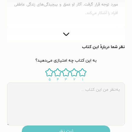
مورد توجه قرار گرفت. آثار او عمق و پیچیدگی‌های زندگی عاطفی
افراد را آشکار می‌کند.
آلیس مونرو در سال ۱۹۳۱ در یک خانواده‌ی کشاورز متولد شد.
مادر مونرو معلم بود و نقش مهمی در زندگی او ایفا کرد. مونرو
بورسیه‌ی تحصیلی دانشگاه غربی انتاریو را دریافت کرد، جایی که از
نظر شما دربارهٔ این کتاب
سال ۱۹۴۹ تا ۱۹۵۱ در آنجا تحصیل کرد، اما قبل از فارغ‌التحصیلی
به این کتاب چه امتیازی می‌دهید؟
آن را ترک کرد و به ونکوور نقل مکان کرد. آلیس مونرو در ۲۰ سالگی
یعنی در سال ۱۹۵۱ با همسر اولش جیمز مونرو ازدواج کرد و به
۵
۴
۳
۲
۱
ونکوور نقل مکان کرد. او دوباره در سال ۱۹۶۳ به ویکتوریا رفت،
جایی که این زوج یک کتابفروشی راه‌اندازی کردند و سه دختر خود
را بزرگ کردند. پس از پایان ازدواج اولش در سال ۱۹۷۲، او به انتاریو
بازگشت و در کلینتون، در نزدیکی خانه دوران کودکی خود ساکن
شد، جایی که با شوهر دومش (ازدواج در ۱۹۷۶) زندگی می‌کرد.
ثبت نظر