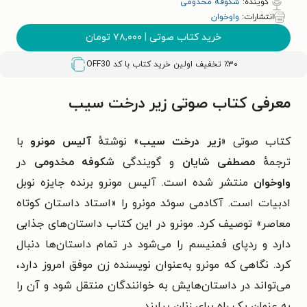
گوینده:
شکوفه مخدومی
انتشارات:
واوخوان
خرید کتاب صوتی
|
۷۸,۰۰۰
تومان
٪۳۰ تخفیف اولین خرید کتاب با کد
OFF30
معرفی کتاب صوتی زیر درخت سیب
کتاب صوتی «
زیر درخت سیب
» نوشتهٔ
آلیس مونرو
با
ترجمهٔ
مصطفی شایان
و گویندگی
شکوفه مخدومی
در
واوخوان
منتشر شده است.
آلیس مونرو برنده جایزه نوبل
ادبیات است. آکادمی سوئد مونرو را «استاد داستان کوتاه
معاصر» توصیف کرد.
مونرو در این کتاب داستان‌های جذابی
دارد و ردپای فمنیسم را می‌شود در تمام داستان‌ها دنبال
کرد. نگاهی که مونرو به‌عنوان نویسنده زن موفق امروز دارد،
می‌تواند در داستان‌هایش به خوانندگان منتقل شود و آن را
به عنوان یک راه برای زنان بیابند.