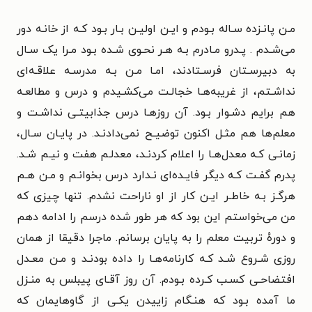
مـن پانـزده سـاله بـودم و ایـن اولیـن بـار بـود کـه از خانـه دور
می‌شـدم . پـدرو مـادرم بـه هـر نحـوی شـده بـود مـرا یک سـال
به دبیرسـتان فرسـتادند، امـا مـن بـه مدرسـه علاقـه‌ای
نداشـتم، از غریبه‌هـا خجالـت می‌کشـیدم و درس و مطالعـه
هم برایم دشـوار بـود. آن روزهـا درس جذابیتـی نداشـت و
معلم‌ها هم مثـل اکنون توضیـح نمی‌دادنـد. در پایـان سـال،
زمانـی کـه معدل‌هـا را اعلام کردنـد، معدلـم هفت و نیـم شـد.
پدرم گفـت کـه دیگر فایـده‌ای نـدارد درس بخوانـم و مـن هـم
هرگـز بـه خاطـر ایـن کار از او ناراحت نشدم. تنها چیزی که
من می‌خواستم این بود که هر طور شده درسم را ادامه دهم
و دورهٔ تربیت معلم را به پایان برسانم. ماجرا دقیقا از همان
روزی شـروع شـد کـه کارنامه‌هـا را داده بودنـد و مـن معـدل
افتضاحـی کسـب کـرده بـودم. آن روز آقـای پیبلس به منـزل
ما آمده بـود که هنـگام زاییدن یکـی از گاوهایمان که