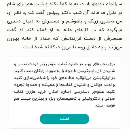
سـرانجام دوقولو زایید، به ما کمک کند و شـب هم برای شام
در منـزل مـا ماند. آن شـب دکتـر پیبلس گفت کـه به نظـر او،
من دختـری زرنگ و باهوشـم و همسـرش به دنبـال دختـری
می‌گردد که در کارهای خانه به او کمک کند. او گفت
همسـرش از دسـت فرزندانـش کـه مـدام از خانـه بیـرون
می‌زننـد و بـه داخـل روسـتا می‌روند، کلافه شده است.
برای تجربه‌ای بهتر در دانلود کتاب صوتی زیر درخت سیب و
شنیدن آن، اپلیکیشن طاقچه را به‌صورت رایگان نصب کنید.
در اپلیکیشن می‌توانید مطالعه‌ی خود را شخصی‌سازی کنید
و لذت خواندن و شنیدن کتاب‌ها را همیشه و همه‌جا تجربه
کنید. علاوه‌بر دسترسی آسان، امکان خرید هزاران کتاب
صوتی و الکترونیکی با تخفیف‌های ویژه و بهترین قیمت هم
فراهم است.
نصب