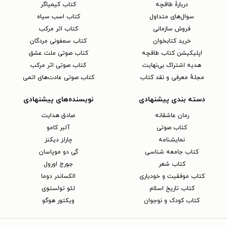
دربارهٔ طاقچه
کتاب کیمیاگر
سوال‌های متداول
کتاب اسب سیاه
فروش سازمانی
کتاب اثر مرکب
خرید کتابخوان
کتاب سمفونی مردگان
اپلیکیشن کتاب طاقچه
کتاب صوتی ملت عشق
هدیه اشتراک بی‌نهایت
کتاب صوتی اثر مرکب
مجلهٔ معرفی و نقد کتاب
کتاب صوتی عادت‌های اتمی
دسته بندی پیشنهادی
نویسنده‌های پیشنهادی
رمان عاشقانه
صادق هدایت
کتاب‌ صوتی
آلبر کامو
نمایشنامه
چارلز دیکنز
کتاب جامعه شناسی
گی دو موپاسان
کتاب شعر
جورج اورول
کتاب موفقیت و خودیاری
الکساندر دوما
کتاب تاریخ اسلام
لئو تولستوی
کتاب کودک و نوجوان
ویکتور هوگو