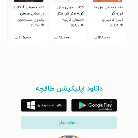
کتاب صوتی مزرعه
کتاب صوتی مثل
کتاب صوتی آلکاتراز
کتا
کوزه گر
گربه فکر کن مثل
در مقابل عدسی
اند
آندرآ کامیلری
استفان گارنیه
گربه رفتار کن (جلد
شکسته (کتاب
برندون سندرسون
ویت
)
۱
(
۴٫۰
)
۱
(
۵٫۰
)
۲
(
۲٫۵
دوم)
چهارم مجموعه
آلکاتراز)
۱۴۸,۰۰۰
ت
۹۶,۰۰۰
ت
۱۲۵,۰۰۰
ت
دانلود اپلیکیشن طاقچه
... موارد دیگر