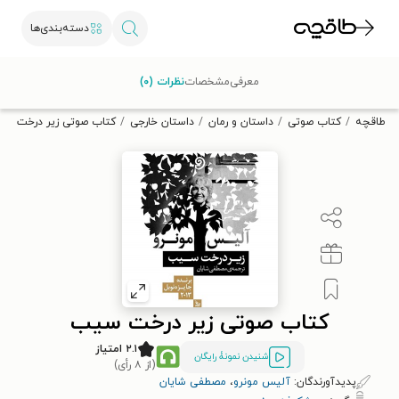
دسته‌بندی‌ها
با کد تخفیف OFF30 اولین کتاب الکترونیکی یا صوتی‌ات را با ۳۰٪
معرفی
مشخصات
نظرات (۰)
تخفیف از طاقچه دریافت کن.
طاقچه
کتاب صوتی
داستان و رمان
داستان خارجی
کتاب صوتی زیر درخت س
کتاب صوتی زیر درخت سیب
۲.۱ امتیاز
شنیدن نمونۀ رایگان
(از ۸ رأی)
پدیدآورندگان:
آلیس مونرو
،
مصطفی شایان