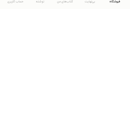
فروشگاه
بی‌نهایت
کتاب‌های من
نوشته
حساب کاربری
دانلود اپلیکیشن طاقچه
... موارد دیگر
مشاهدهٔ دیگر نسخه‌های طاقچه