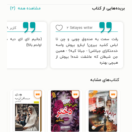
مشاهده همه
(۲)
بریده‌هایی از کتاب
Setayes writer
۲
کاربر ۶۰۶۱۵۷۸
رفت سمت یه صندوق چوبی و چن تا
(جانیم لای لای دیه دیه یو
لباس کشید بیرون! اینارو بپوش واسه
اولدم بالا!)
خدمتکارای جیاناس! - جیانا کیه؟ - همین
جن شیطان که عاشقت شده! بپوش از
هیچی بهتره
کتاب‌های مشابه