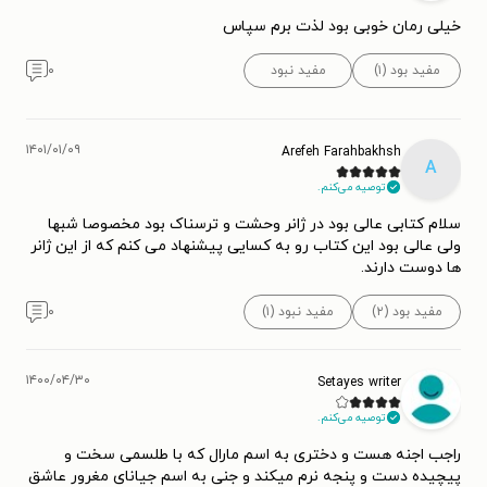
خیلی رمان خوبی بود لذت برم سپاس
مفید بود (۱)
مفید نبود
۰
۱۴۰۱/۰۱/۰۹
Arefeh Farahbakhsh
A
توصیه می‌کنم.
سلام کتابی عالی بود در ژانر وحشت و ترسناک بود مخصوصا شبها
ولی عالی بود این کتاب رو به کسایی پیشنهاد می کنم که از این ژانر
ها دوست دارند.
مفید بود (۲)
مفید نبود (۱)
۰
۱۴۰۰/۰۴/۳۰
Setayes writer
توصیه می‌کنم.
راجب اجنه هست و دختری به اسم مارال که با طلسمی سخت و
پیچیده دست و پنجه نرم میکند و جنی به اسم جیانای مغرور عاشق