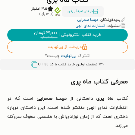
کتاب ماه پری
۳.۵ امتیاز
خواندن نمونۀ رایگان
(از ۱۶ رأی)
پدیدآورندگان:
مهسا صحرایی
انتشارات:
انتشارات ندای الهی
۳۱,۰۰۰
تومان
خرید کتاب الکترونیکی
|
۶۲,۰۰۰
تومان
دریافت از بی‌نهایت
اشتراک
بی‌نهایت
چیست؟
٪۳۰ تخفیف اولین خرید کتاب با کد
OFF30
معرفی کتاب ماه پری
کتاب
ماه پری
داستانی از
مهسا صحرایی
است که در
انتشارات ندای الهی منتشر شده است. این داستان درباره
دختری است که از زمان نوزادی‌اش با طلسمی مخوف سروکله
می‌زند.