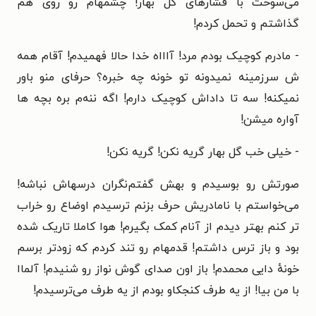
می‌سوخت با فشارهای گل بهار! چشمهام رو روی هم
گذاشتم و تحمل کردم!
- مادرم کوچیک بودم مرد! آاااه خدا حالا فهمیدم! آقام همه
ش سرزمینه نمیدونه تو خونه چه خبره؟ حرفای منو باور
نمیکنه! سه تا داداش کوچیک دارم! اگه ننه‌م بره بچه ها
آواره میشن!
- خیلی خب گل بهار گریه نکن! گریه نکن!
صورتش رو بوسیدم و بهش گفتم‌نگران درسهاش نباشه!
می‌خواستم با نامادریش حرف بزنم ترسیدم اوضاع رو خراب
تر کنم بهتر دیدم از آنام کمک بگیرم! هوا کاملا تاریک شده
بود و باز ترس داشتم! قدمهام رو تند کردم که زودتر برسم
خونهٔ دایی محمدم! باز اون صدای گوش نواز رو شنیدم! آلماا
با من بیا! از یه طرف کنجکاو بودم از یه طرف می‌ترسیدم!