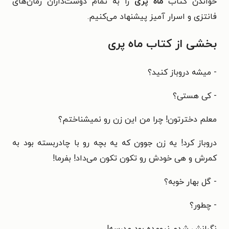
خواندن کتاب
ماه پری
را به تمام دوست‌داران رمان‌های
فانتزی و اسرار آمیز پیشنهاد می‌کنیم.
بخشی از کتاب ماه پری
- میشه دروباز کنید؟
- کی هستی؟
معلم دخترتون! چرا من این زن رو نمیشناختم؟
دروباز کرد! یه زن جوون که یه بچه رو با چادربسته بود به
کمرش و هی خودش رو تکون تکون می‌داد! بفرما!
- گل بهار خوبه؟
- چطور؟
نگرانش شدم نیومده بود مدرسه!