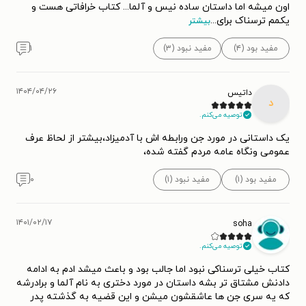
اون میشه اما داستان ساده نیس و آلما... کتاب خرافاتی هست و
یکمم ترسناک برای
...
بیشتر
مفید بود (۴)
مفید نبود (۳)
۱
۱۴۰۴/۰۴/۲۶
داتیس
د
توصیه می‌کنم.
یک داستانی در مورد جن ورابطه اش با آدمیزاد،بیشتر از لحاظ عرف
عمومی ونگاه عامه مردم گفته شده،
مفید بود (۱)
مفید نبود (۱)
۰
۱۴۰۱/۰۲/۱۷
soha
توصیه می‌کنم.
کتاب خیلی ترسناکی نبود اما جالب بود و باعث میشد ادم به ادامه
دادنش مشتاق تر بشه داستان در مورد دختری به نام آلما و برادرشه
که یه سری جن ها عاشقشون میشن و این قضیه به گذشته پدر