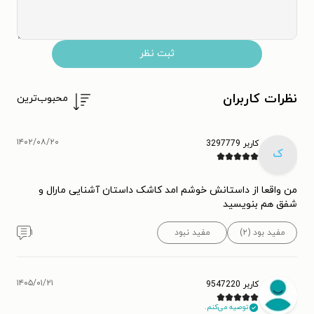
ثبت نظر
نظرات کاربران
محبوب‌ترین
۱۴۰۲/۰۸/۲۰
کاربر 3297779
ک
من واقعا از داستانش خوشم امد کاشک داستان آشنایی مارال و
شفق هم بنویسید
مفید بود (۲)
مفید نبود
۱
۱۴۰۵/۰۱/۲۱
کاربر 9547220
توصیه می‌کنم.