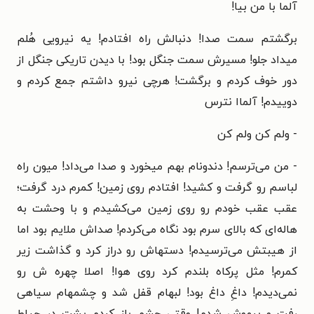
آلما با من بیا!
برگشتم سمت صدا! دنبالش راه افتادم! یه نیرویی هُلم
میداد جلو! مسیرش سمت جنگل بود! با دیدن تاریکی جنگل از
دور خوف کردم و برگشت! هرچی نیرو داشتم جمع کردم و
دوییدم! آلماا نترس
- ولم کن ولم کن
- من می‌ترسم! دندونام بهم میخورد و صدا می‌داد! میون راه
لباسم رو گرفت و کشید! افتادم روی زمین! کمرم درد گرفت؛
عقب عقب خودم رو روی زمین می‌کشیدم و با وحشت به
هاله‌ای که بالای سرم بود نگاه می‌کردم! صداش ملایم بود اما
از هیبتش می‌ترسیدم! دستهاش رو دراز کرد و گذاشت زیر
کمرم! مثل پرکاه بلندم کرد روی هوا! اصلا چهره ش رو
نمی‌دیدم! داغِ داغ بود! لبهام قفل شد و چشمهام سیاهی
رفت و بیهوش شدم! وقتی چشم باز کردم پشت در حیاط