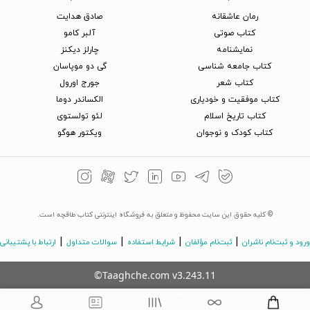
رمان عاشقانه
صادق هدایت
کتاب‌ صوتی
آلبر کامو
نمایشنامه
چارلز دیکنز
کتاب جامعه شناسی
گی دو موپاسان
کتاب شعر
جورج اورول
کتاب موفقیت و خودیاری
الکساندر دوما
کتاب تاریخ اسلام
لئو تولستوی
کتاب کودک و نوجوان
ویکتور هوگو
© کلیه حقوق این سایت محفوظ و متعلق به فروشگاه اینترنتی کتاب طاقچه است.
|
|
|
|
ورود و ثبت‌نام ناشران
ثبت‌نام مؤلفان
شرایط استفاده
سوالات متداول
ارتباط با پشتیبانی
©Taaghche.com
v
3.243.11