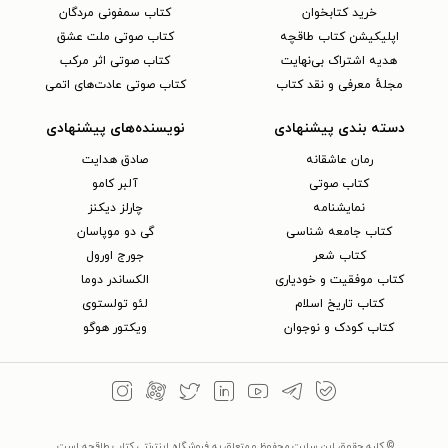
خرید کتابخوان
کتاب سمفونی مردگان
اپلیکیشن کتاب طاقچه
کتاب صوتی ملت عشق
هدیه اشتراک بی‌نهایت
کتاب صوتی اثر مرکب
مجلهٔ معرفی و نقد کتاب
کتاب صوتی عادت‌های اتمی
دسته بندی پیشنهادی
نویسنده‌های پیشنهادی
رمان عاشقانه
صادق هدایت
کتاب‌ صوتی
آلبر کامو
نمایشنامه
چارلز دیکنز
کتاب جامعه شناسی
گی دو موپاسان
کتاب شعر
جورج اورول
کتاب موفقیت و خودیاری
الکساندر دوما
کتاب تاریخ اسلام
لئو تولستوی
کتاب کودک و نوجوان
ویکتور هوگو
© کلیه حقوق این سایت محفوظ و متعلق به فروشگاه اینترنتی کتاب طاقچه است.