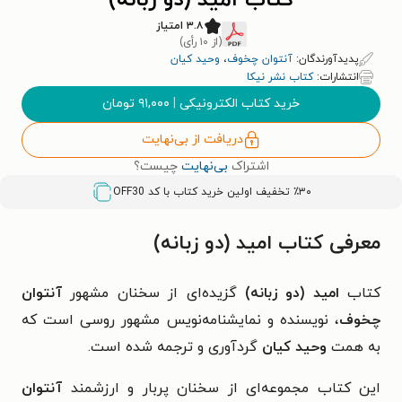
کتاب امید (دو زبانه)
۳.۸ امتیاز
(از ۱۰ رأی)
پدیدآورندگان:
آنتوان چخوف
،
وحید کیان
انتشارات:
کتاب نشر نیکا
خرید کتاب الکترونیکی
|
۹۱,۰۰۰
تومان
دریافت از بی‌نهایت
اشتراک
بی‌نهایت
چیست؟
٪۳۰ تخفیف اولین خرید کتاب با کد
OFF30
معرفی کتاب امید (دو زبانه)
کتاب
امید (دو زبانه)
گزیده‌ای از سخنان مشهور
آنتوان
چخوف
، نویسنده و نمایشنامه‌نویس مشهور روسی است که
به همت
وحید کیان
گردآوری و ترجمه شده است.
این کتاب مجموعه‌ای از سخنان پربار و ارزشمند
آنتوان