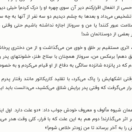
سی از انفعال اقرارکنم دیر آن سوی چهره او را درک کردم! خیلی 
ب تشخیص می‌داد و بعدها به چشم دیدیم دو سه نفر از آنها به چه س
سلامت عبور کنند! یا من و سروناز اجازه نداشته باشیم حتی وقتی
ر بعضی از دوستانمان شد!
و، اثری مستقیم بر خلق و خوی من می‌گذاشت و از من دختری پرخاش
یق دهم! برعکس من، سروناز همچنان با سِلاح طنز، خشونتهای پدر را
م که در پانزده شانزده سالگی به دفاع از او قیام می‌کردم و به خص
وقتی اشکهایش را پاک می‌کرد، با تقلید کاریکاتور مانند رفتار پ
رار می‌گرفت که وقتی پدر برایش شلاق می‌کشید، می‌دانست باید این 
با همان شیوه مألوف و معروف خودش جواب داد: «دو علت دارد. اول ای
ثر می‌گذارند! دوم هم به این علت که با فرار، کلی وقت هدر می‌رو
 را به آخر برساند تا من زودتر خلاص شوم!»