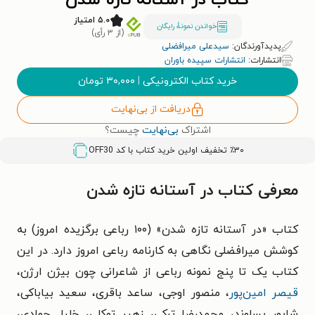
کتاب در آستانه تازه شدن
۵.۰ امتیاز
خواندن نمونۀ رایگان
(از ۳ رأی)
پدیدآورندگان:
سیدعلی میرافضلی
انتشارات:
انتشارات سپیده باوران
خرید کتاب الکترونیکی
|
۳۰,۰۰۰
تومان
دریافت از بی‌نهایت
اشتراک
بی‌نهایت
چیست؟
٪۳۰ تخفیف اولین خرید کتاب با کد
OFF30
معرفی کتاب در آستانه تازه شدن
کتاب «در آستانه تازه شدن» (۱۰۰ رباعی برگزیده امروز) به
کوشش میرافضلی نگاهی به کارنامه رباعی امروز دارد. در این
کتاب یک تا پنج نمونه رباعی از شاعرانی چون بیژن ارژن،
قیصر امین‌پور
، منصور اوجی، ساعد باقری، سعید بیاباکی،
شاپور پساوند، محمدرضا ترکی، زهیر توکلی، خلیل جوادی،