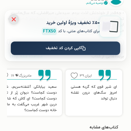
توصیه می‌کنم.
› چه‌قدر از خوندنش لذت بردم. سیدعلی میرافضلی، که سال‌هاست
تخصصی در زمینه‌ی رباعی پژوهش می‌کنن و خودشونم شاعرن و به
٪۵۰ تخفیف ویژۀ اولین خرید
این عرصه اشراف خوبی دارن؛ درین کتاب به ۱۰۰ رباعی امروز
می‌پردازن که زیبا و خوندنیه. ابتدا با پیشینه‌ی
...
برای کتاب‌های متنی، با کد
FTX50
بیشتر
مفید بود
مفید نبود
۰
کپی کردن کد تخفیف
مشاهده همه
(۷۶)
بریده‌هایی از کتاب
ایران
۳۹
مادربزرگ💝
۱۷
ای شیر قوی که گربه هستی
سعید بیابانکی آشفته‌سریم‌، شانه
امروز سگ‌های درون نقشه
دوست کجاست‌؟ دیوان پُر از ترانه
دنبال تواند
دوست کجاست‌؟ ای کاش که شاعری
درین شهر غریب می‌گفت به ما که
خانه دوست کجاست‌؟
کتاب‌های مشابه