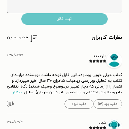
ثبت نظر
نظرات کاربران
محبوب‌ترین
۱۳۹۷/۰۷/۱۷
sadeghi
کتاب خیلی خوبی بود،ومطالبی قابل توجه داشت.نویسنده درابتدای
کتاب به تحلیل وبررسی رباعیات شاعران ۳۰ سال اخیر میپردازد و
اشعار را از زمانی که دچار تغییر درموضوع وسبک شدند( نگاه انتقادی
به رویدادهای اجتماعی، ویا حضور طنز دراین جریان) تحلیل
...
بیشتر
مفید بود (۱۴)
مفید نبود
۰
۱۴۰۵/۰۳/۲۱
سُهاد