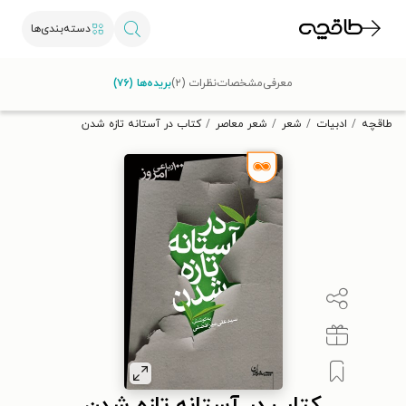
دسته‌بندی‌ها
با کد تخفیف OFF30 اولین کتاب الکترونیکی یا صوتی‌ات را با ۳۰٪
معرفی
مشخصات
نظرات (۲)
بریده‌ها (۷۶)
تخفیف از طاقچه دریافت کن.
طاقچه
ادبیات
شعر
شعر معاصر
کتاب در آستانه تازه شدن