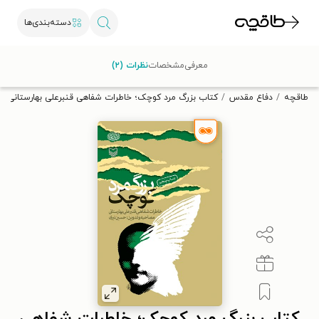
دسته‌بندی‌ها
با کد تخفیف OFF30 اولین کتاب الکترونیکی یا صوتی‌ات را با ۳۰٪
معرفی
مشخصات
نظرات (۲)
تخفیف از طاقچه دریافت کن.
طاقچه
دفاع مقدس
کتاب بزرگ مرد کوچک؛ خاطرات ﺷﻔﺎﻫﯽ ﻗﻨﺒﺮعلی ﺑﻬﺎﺭستانی