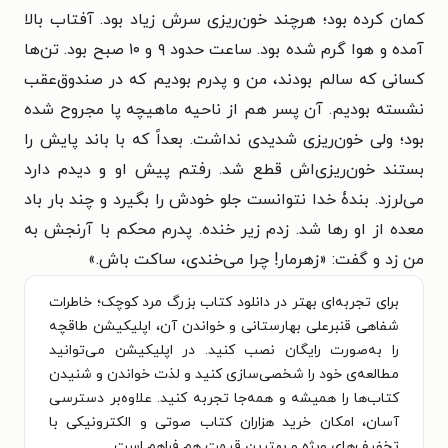
کمان کرده بود؛ هرچند خون‌ریزی سرش زیاد بود. آفتاب بالا
آمده و هوا گرم شده بود. ساعت حدود ۹ و ۱۰ صبح بود. تن‌ها
کسانی که سالم بودند، من و پدرم بودیم که در صندوق‌عقب
نشسته بودیم. آن پسر هم از ناحیه ماهیچه پا مجروح شده
بود؛ ولی خون‌ریزی شدیدی نداشت. بعداً که با باند پایش را
بستند خون‌ریزی‌اش قطع شد. رفتم پیش او و دیدم دارد
می‌لرزد. بندۀ خدا نتوانست جلو خودش را بگیرد و چند بار باد
معده از او رها شد. زدم زیر خنده. پدرم محکم با آرنجش به
من زد و گفت: «زهرمار! چرا می‌خندی، ساکت باش.»
برای تجربه‌ای بهتر در دانلود کتاب بزرگ مرد کوچک؛ خاطرات
ﺷﻔﺎﻫﯽ ﻗﻨﺒﺮعلی ﺑﻬﺎﺭستانی و خواندن آن، اپلیکیشن طاقچه
را به‌صورت رایگان نصب کنید. در اپلیکیشن می‌توانید
مطالعه‌ی خود را شخصی‌سازی کنید و لذت خواندن و شنیدن
کتاب‌ها را همیشه و همه‌جا تجربه کنید. علاوه‌بر دسترسی
آسان، امکان خرید هزاران کتاب صوتی و الکترونیکی با
تخفیف‌های ویژه و بهترین قیمت هم فراهم است.