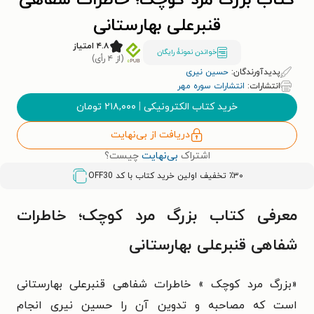
کتاب بزرگ مرد کوچک؛ خاطرات ﺷﻔﺎﻫﯽ
ﻗﻨﺒﺮعلی ﺑﻬﺎﺭستانی
۴.۸ امتیاز
خواندن نمونۀ رایگان
(از ۴ رأی)
پدیدآورندگان:
حسین نیری
انتشارات:
انتشارات سوره مهر
خرید کتاب الکترونیکی
|
۲۱۸,۰۰۰
تومان
دریافت از بی‌نهایت
اشتراک
بی‌نهایت
چیست؟
٪۳۰ تخفیف اولین خرید کتاب با کد
OFF30
معرفی کتاب بزرگ مرد کوچک؛ خاطرات
ﺷﻔﺎﻫﯽ ﻗﻨﺒﺮعلی ﺑﻬﺎﺭستانی
«بزرگ مرد کوچک » خاطرات شفاهی قنبرعلی بهارستانی
است که مصاحبه و تدوین آن را حسین نیری انجام