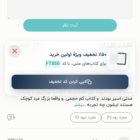
ثبت نظر
نظرات کاربران
محبوب‌ترین
٪۵۰ تخفیف ویژۀ اولین خرید
برای کتاب‌های متنی، با کد
FTX50
۱۳۹۸/۰۳/۱۹
ای که مرا خوانده ای ،راه نشانم بده
ا
کپی کردن کد تخفیف
کتاب خوبی بود .خاطرات جالبی هم توش بود از خانواده پرجمعیتی
میگه که دوتا شهید می دهند و یک آزاده و خودشون و پدرشون
مدتی اسیر بودند. و کتاب کم حجمی .و واقعا بزرگ مرد کوچک
هستند ایشون چه تجربه
...
بیشتر
مفید بود (۶)
مفید نبود (۱)
۰