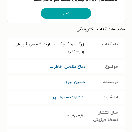
نصب
مشخصات کتاب الکترونیکی
نام کتاب
بزرگ مرد کوچک؛ خاطرات ﺷﻔﺎﻫﯽ ﻗﻨﺒﺮعلی
ﺑﻬﺎﺭستانی
موضوع
دفاع مقدس
،
خاطرات
نویسنده
حسین نیری
انتشارات
انتشارات سوره مهر
سال انتشار
۱۳۹۲/۰۵/۱۰
نسخه فیزیکی