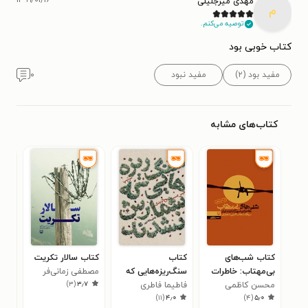
۱۳۹۹/۰۱/۱۶
مهدی میرجلیلی
م
توصیه می‌کنم.
کتاب خوبی بود
مفید بود (۲)
مفید نبود
۰
کتاب‌های مشابه
کتاب شب‌های
کتاب
کتاب سالار تکریت
کتا
بی‌مهتاب: خاطرات
سنگ‌ریزه‌هایی که
مصطفی زمانی‌فر
(داس
)
۳
(
۳٫۷
محسن کاظمی
اسیر آزاد شده
فاطیما فاطری
شمارش نشدند
جواد
ش‍ه‍ا
۳
)
۱۱
(
۴٫۰
)
۴
(
۵٫۰
ایرانی سرهنگ
(خاطرات سرتیپ
بخش
م‍ح‍