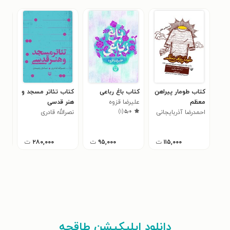
کتاب طومار پیراهن
کتاب باغ رباعی
کتاب تئاتر مسجد و
کتا
معظم
علیرضا قزوه
هنر قدسی
جرا
)
۱
(
۵٫۰
احمدرضا آذربایجانی
نصرالله قادری
معص
۰
معص
۱۱۵,۰۰۰
ت
۹۵,۰۰۰
ت
۲۸۰,۰۰۰
ت
دانلود اپلیکیشن طاقچه