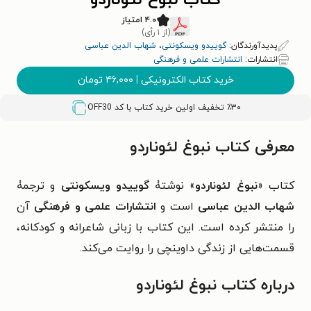
کتاب نبوغ لئوناردو
۴.۰ امتیاز
(از ۱ رأی)
پدیدآورندگان:
گوییدو ویسکونتی
،
شهاب الدین عباسی
انتشارات:
انتشارات علمی و فرهنگی
خرید کتاب الکترونیکی
|
۴۶,۰۰۰
تومان
٪۳۰ تخفیف اولین خرید کتاب با کد
OFF30
معرفی کتاب نبوغ لئوناردو
کتاب «
نبوغ لئوناردو
» نوشتۀ
گوییدو ویسکونتی
و ترجمۀ
شهاب الدین عباسی
است و
انتشارات علمی و فرهنگی
آن
را منتشر کرده است. این کتاب با زبانی شاعرانه و کودکانه،
قسمت‌هایی از زندگی داوینچی را روایت می‌کند.
درباره کتاب نبوغ لئوناردو