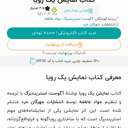
کتاب نمایش یک رویا
۴.۵ امتیاز
خواندن نمونۀ رایگان
(از ۲ رأی)
پدیدآورندگان:
آگوست استریندبرگ
،
جواد عاطفه
انتشارات:
مهرگان خرد
خرید کتاب الکترونیکی
|
۸۰,۰۰۰
تومان
دریافت از بی‌نهایت
اشتراک
بی‌نهایت
چیست؟
٪۳۰ تخفیف اولین خرید کتاب با کد
OFF30
معرفی کتاب نمایش یک رویا
کتاب
نمایش یک رویا
نوشتۀ
آگوست استریندبرگ
با ترجمه
و تنظیم
جواد عاطفه
توسط
انتشارات مهرگان خرد
منتشر
شده است. این اثر نمایشی یکی از نمایشنامه‌های مهم
استریندبرگ است که با ساختاری رویاگونه و فراواقع‌گرایانه،
به تقلید از منطق رویا می‌پردازد. در این نمایش، مرزهای زمان