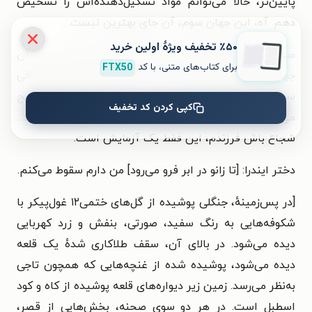
پایین‌تر، حالا می‌توانم مواد تشکیل‌دهنده‌اش را تشخیص
دهم. آه، این جهان سوم، آن جای بهترین نیست...
٪۵۰ تخفیف ویژۀ اولین خرید
صدای ایندرا: قطعاً بهترین نیست! اما بدترین هم نیست. آن
برای کتاب‌های متنی، با کد
FTX50
جهان را که زمین نام دارد، از خاک آفریده شده، و مثل باقی
سیاره‌ها در آسمان می‌چرخد و در نتیجه آدمیان گاهی گیج
کپی کردن کد تخفیف
می‌شوند و سرگردان بین بی‌ثباتی و جنون روزگار می‌گذرانند...
شجاع باش فرزندم، این فقط یک آزمایش است.
دختر ایندرا: [تا زانو در ابر فرو می‌رود] من دارم سقوط می‌کنم.
[در پس‌زمینهٔ، جنگلی پوشیده از گل‌های ختمی۱۲ غول‌پیکر با
شکوفه‌هایی به رنگ سفید، صورتی، بنفش و زرد کهربایی
دیده می‌شود. در بالای آن، سقف طلاکاری شدهٔ یک قلعه
دیده می‌شود، پوشیده شده از غنچه‌هایی که همچون تاجی
به‌نظر می‌رسد. زمین زیر دیواره‌های قلعه پوشیده از کاه و کود
اسطبل است. در هر دو سوی صحنه، بخش‌هایی از قصر،