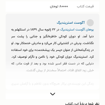
قیمت کتاب
۸۰۰۰۰
تومان
آگوست استریندبرگ
یوهان آگوست استریندبرگ
در ۲۲ ژانویه سال ۱۸۴۹ در استکهلم به
دنیا آمد. او دوران کودکی خاطره‌انگیز و جذابی را پشت سر
نگذاشت. پدرش در کشتیرانی کار می‌کرد و مادرش خدمتکار بود. او
در زندگینامه‌اش از عنوان «پسر یک پیشخدمت» برای خود استفاده
کرد. استریندبرگ دوران کودکی خود را ناامن و ناآرام توصیف کرد.
دنیایی که در دست فقر اسیر شده بود و بعد از فوت مادر، که
خیلی زود اتفاق افتاد، احتمالاً سخت‌تر از پیش گذشت.
زندگی این نویسنده‌ی پرکار هیچ‌گاه بدون تلاطم و با آرامش سپری
نشد. همواره مشغول کسب تجربه‌ای جدید بود تا بالاخره استعداد
واقعی خود را بیایبد. او در دانشگاه، ابتدا الهیات خواند و سپس
تصمیم گرفت در رشته‌ی پزشکی شانس خود را امتحان کند. اما
نظر شما دربارهٔ این کتاب