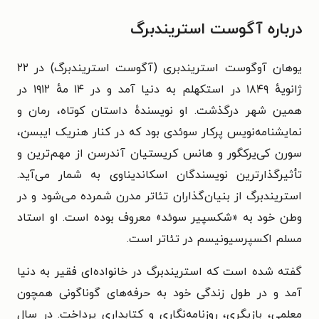
درباره آگوست استریندبرگ
یوهان آوگوست استریندبری (آگوست استریندبرگ) در ۲۲
ژانویهٔ ۱۸۴۹ در استکهلم به دنیا آمد و در ۱۴ مهٔ ۱۹۱۲ در
همین شهر درگذشت. او نویسندهٔ داستان کوتاه، رمان و
نمایشنامه‌نویس پرکار سوئدی بود که در کنار هنریک ایبسن،
سورن کی‌یرکگور و هانس کریستیان آندرسن از مهم‌ترین و
تأثیرگذارترین نویسندگان اسکاندیناوی به شمار می‌آید.
استریندبرگ از بنیان‌گذاران تئاتر مدرن شمرده می‌شود و در
وطن خود به «شکسپیر سوئد» معروف بوده است. او استاد
مسلم اکسپرسیونیسم در تئاتر است.
گفته شده است که استریندبرگ در خانواده‌ای فقیر به دنیا
آمد و در طول زندگی خود به حرفه‌های گوناگونی همچون
معلمی، بازیگری، روزنامه‌نگاری و کتابداری پرداخت. در سال