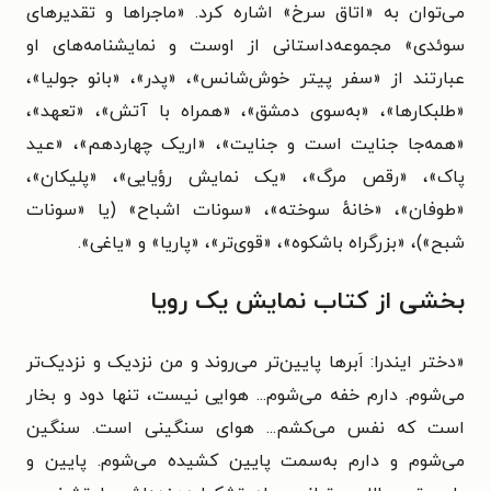
می‌توان به «اتاق سرخ» اشاره کرد. «ماجراها و تقدیرهای
سوئدی» مجموعه‌داستانی از اوست و نمایشنامه‌های او
عبارتند از «سفر پیتر خوش‌شانس»، «پدر»، «بانو جولیا»،
«طلبکارها»، «به‌سوی دمشق»، «همراه با آتش»، «تعهد»،
«همه‌جا جنایت است و جنایت»، «اریک چهاردهم»، «عید
پاک»، «رقص مرگ»، «یک نمایش رؤیایی»، «پلیکان»،
«طوفان»، «خانهٔ سوخته»، «سونات اشباح» (یا «سونات
شبح»)، «بزرگراه باشکوه»، «قوی‌تر»، «پاریا» و «یاغی».
بخشی از کتاب نمایش یک رویا
«دختر ایندرا: اَبرها پایین‌تر می‌روند و من نزدیک و نزدیک‌تر
می‌شوم. دارم خفه می‌شوم... هوایی نیست، تنها دود و بخار
است که نفس می‌کشم... هوای سنگینی است. سنگین
می‌شوم و دارم به‌سمت پایین کشیده می‌شوم. پایین و