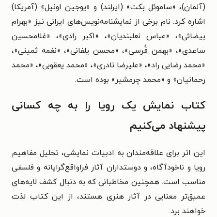
(آلمان)، «ساموئل بکت» (ایرلند) و «یوجین اونیل» (آمریکا)
اشاره کرد. نام برخی از نمایشنامه‌نویس‌های ایرانی نیز «بهرام
بیضائی»، «عباس نعلبندیان»، «اکبر رادی»، «غلامحسین
ساعدی»، «بهمن فُرسی»، «محسن یلفانی»، «نغمه ثمینی»،
«محمد رضایی راد»، «علیرضا نادری»، «محمد یعقوبی»، «محمد
رحمانیان» و «محمد چرمشیر» بوده است.
کتاب نمایش یک رویا را به چه کسانی
پیشنهاد می‌کنیم
این اثر برای علاقه‌مندان به ادبیات نمایشی، تحلیل مفاهیم
رویا و ناخودآگاه، و دوستداران آثار فراواقع‌گرایانه و فلسفی
مناسب است. همچنین مخاطبانی که به دنبال کشف لایه‌های
عمیق‌تر معنایی در آثار هنری هستند، از این کتاب لذت
خواهند برد.