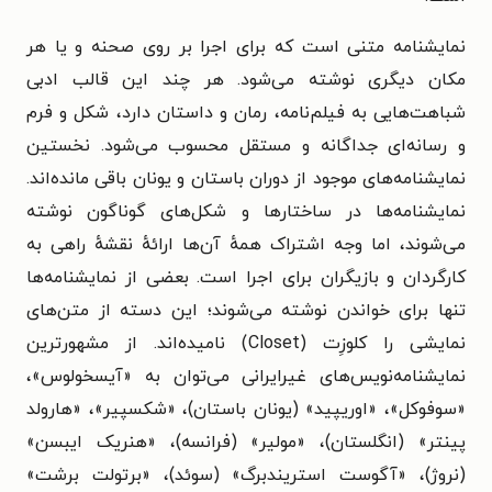
نمایشنامه متنی است که برای اجرا بر روی صحنه و یا هر
مکان دیگری نوشته می‌شود. هر چند این قالب ادبی
شباهت‌هایی به فیلم‌نامه، رمان و داستان دارد، شکل و فرم
و رسانه‌ای جداگانه و مستقل محسوب می‌شود. نخستین
نمایشنامه‌های موجود از دوران باستان و یونان باقی مانده‌اند.
نمایشنامه‌ها در ساختارها و شکل‌های گوناگون نوشته
می‌شوند، اما وجه اشتراک همهٔ آن‌ها ارائهٔ نقشهٔ راهی به
کارگردان و بازیگران برای اجرا است. بعضی از نمایشنامه‌ها
تنها برای خواندن نوشته می‌شوند؛ این دسته از متن‌های
نمایشی را کلوزِت (Closet) نامیده‌اند. از مشهورترین
نمایشنامه‌نویس‌های غیرایرانی می‌توان به «آیسخولوس»،
«سوفوکل»، «اوریپید» (یونان باستان)، «شکسپیر»، «هارولد
پینتر» (انگلستان)، «مولیر» (فرانسه)، «هنریک ایبسن»
(نروژ)، «آگوست استریندبرگ» (سوئد)، «برتولت برشت»