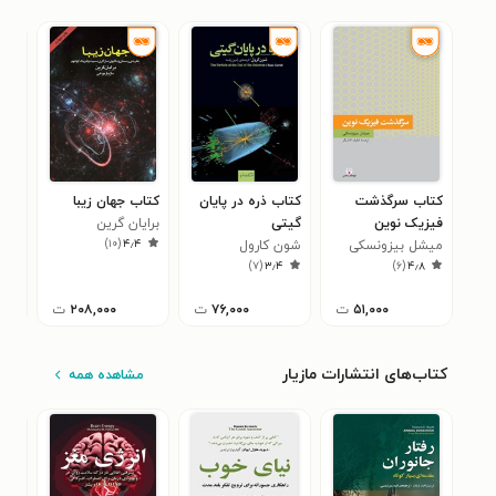
کتاب سرگذشت
کتاب ذره در پایان
کتاب جهان زیبا
کتاب 
فیزیک نوین
گیتی
برایان گرین
برا
۰
)
۱۰
(
۴٫۴
میشل بیزونسکی
شون کارول
)
۷
(
۳٫۴
)
۶
(
۴٫۸
۵۱,۰۰۰
ت
۷۶,۰۰۰
ت
۲۰۸,۰۰۰
ت
کتاب‌های انتشارات مازیار
مشاهده همه