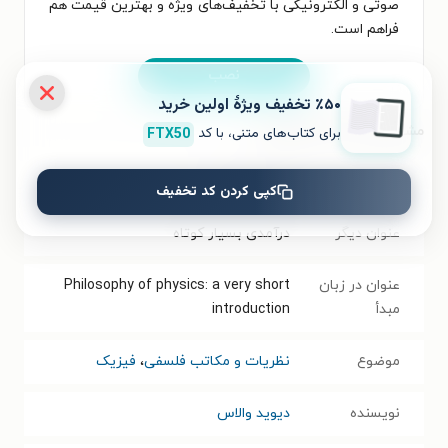
صوتی و الکترونیکی با تخفیف‌های ویژه و بهترین قیمت هم
فراهم است.
نصب
٪۵۰ تخفیف ویژۀ اولین خرید
مشخصات کتاب الکترونیکی
برای کتاب‌های متنی، با کد
FTX50
نام کتاب
فلسفه فیزیک
کپی کردن کد تخفیف
عنوان دیگر
درآمدی بسیار کوتاه
عنوان در زبان
Philosophy of physics: a very short
مبدأ
introduction
موضوع
نظریات و مکاتب فلسفی
،
فیزیک
نویسنده
دیوید والاس