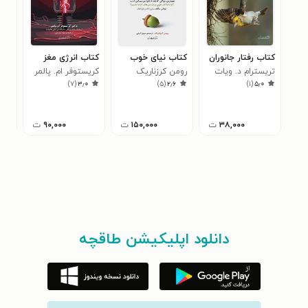
کتاب رفتار جانوران
کتاب نیای خوب
کتاب انرژی مغز
کتا
تریسترام د. ویات
رومن کرزناریک
کریستوفر ام. پالمر
تیم
۰
)
۷
(
۳٫۰
)
۵
(
۲٫۶
)
۱
(
۵٫۰
۳۸,۰۰۰
ت
۱۵۰,۰۰۰
ت
۹۰,۰۰۰
ت
دانلود اپلیکیشن طاقچه