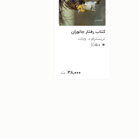
کتاب رفتار جانوران
تریسترام د. ویات
)
۱
(
۵٫۰
۳۸,۰۰۰
ت