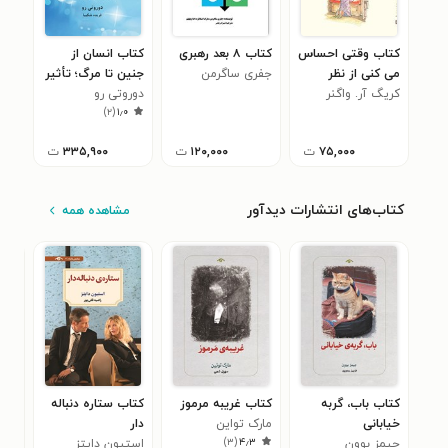
کتاب وقتی احساس
کتاب ۸ بعد رهبری
کتاب انسان از
می کنی از نظر
جفری ساگرمن
جنین تا مرگ؛ تأثیر
کریگ آر. واگنر
معنوی خالی هستی
دوروتی رو
متقابل رفتارهای
)
۲
(
۱٫۰
برادران و خواهران بر
زندگی یک‌دیگر
۷۵,۰۰۰
ت
۱۲۰,۰۰۰
ت
۳۳۵,۹۰۰
ت
کتاب‌های انتشارات دیدآور
مشاهده همه
کتاب باب، گربه
کتاب غریبه مرموز
کتاب ستاره دنباله
کتا
خیابانی
مارک تواین
دار
دیو
۲
)
۳
(
۴٫۳
جیمز بوون
استیون دایتز