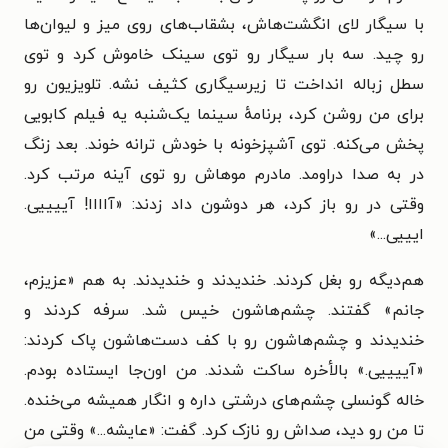
با سیگار لای انگشت‌هاش، بشقاب‌های روی میز و لیوان‌ها
رو چید. سه بار سیگار رو توی سینک خاموش کرد و توی
سطل زباله انداخت تا زیرسیگاری کثیف نشه. تلویزیون رو
برای من روشن کرد، برنامهٔ سینما یک‌شنبه یه فیلم کابویی
پخش می‌کنه. توی آشپزخونه با خودش ترانه خوند. بعد زنگ
در به صدا دراومد. مادرم موهاش رو توی آینه مرتب کرد.
وقتی در رو باز کرد، هر دوشون داد زدند: «آاااا! آییییی.
ایییی...»
هم‌دیگه رو بغل کردند. خندیدند و خندیدند. به هم «عزیزم،
جانم» گفتند. چشم‌هاشون خیس شد. سرفه کردند و
خندیدند و چشم‌هاشون رو با کف دست‌هاشون پاک کردند:
«آییییی.» بالأ‌خره ساکت شدند. من اون‌جا ایستاده بودم.
خاله گونسلی چشم‌های درشتی داره و انگار همیشه می‌خنده.
تا من رو دید، صداش رو نازک کرد. گفت: «عایشه...» وقتی من