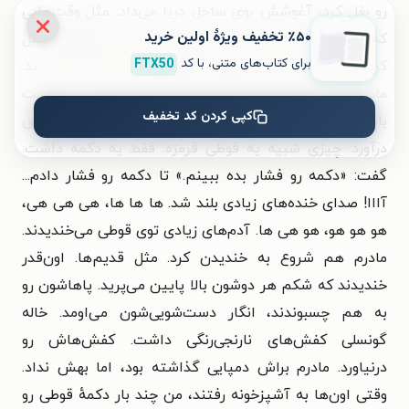
رو بغل کرد، آغوشش بوی ساحل دریا می‌داد. مثل وقت‌هایی
٪۵۰ تخفیف ویژۀ اولین خرید
که صبحه و باد می‌آد. باز هم اون و مادرم هم‌دیگه رو بغل
برای کتاب‌های متنی، با کد
FTX50
کردند. بعد دست‌های هم‌دیگه رو گرفتند و به هم نگاه کردند.
مادرم گفت: «خوش اومدی!» خاله گونسلی گفت: «سلامت
کپی کردن کد تخفیف
باشی.» خاله گونسلی برام یه هدیه آورده. اون رو از کیفش
درآورد. چیزی شبیه یه قوطی قرمزه. فقط یه دکمه داشت.
گفت: «دکمه رو فشار بده ببینم.» تا دکمه رو فشار دادم...
آااا! صدای خنده‌های زیادی بلند شد. ها ها ها، هی هی هی،
هو هو هو، هو هی ها. آدم‌های زیادی توی قوطی می‌خندیدند.
مادرم هم شروع به خندیدن کرد. مثل قدیم‌ها. اون‌قدر
خندیدند که شکم هر دوشون بالا پایین می‌پرید. پاهاشون رو
به هم چسبوندند، انگار دست‌شویی‌شون می‌اومد. خاله
گونسلی کفش‌های نارنجی‌رنگی داشت. کفش‌هاش رو
درنیاورد. مادرم براش دمپایی گذاشته بود، اما بهش نداد.
وقتی اون‌ها به آشپزخونه رفتند، من چند بار دکمهٔ قوطی رو