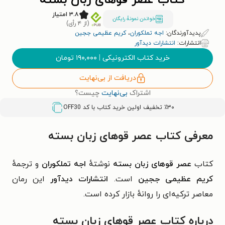
کتاب عصر قوهای زبان بسته
۳.۸ امتیاز
خواندن نمونۀ رایگان
(از ۴ رأی)
پدیدآورندگان:
اجه تملکوران
،
کریم عظیمی ججین
انتشارات:
انتشارات دیدآور
خرید کتاب الکترونیکی
|
۱۹۰,۰۰۰
تومان
دریافت از بی‌نهایت
اشتراک
بی‌نهایت
چیست؟
٪۳۰ تخفیف اولین خرید کتاب با کد
OFF30
معرفی کتاب عصر قوهای زبان بسته
کتاب
عصر قوهای زبان بسته
نوشتهٔ
اجه تملکوران
و ترجمهٔ
کریم عظیمی ججین
است.
انتشارات دیدآور
این رمان
معاصر
ترکیه‌ای
را روانهٔ بازار کرده است.
درباره کتاب عصر قوهای زبان بسته