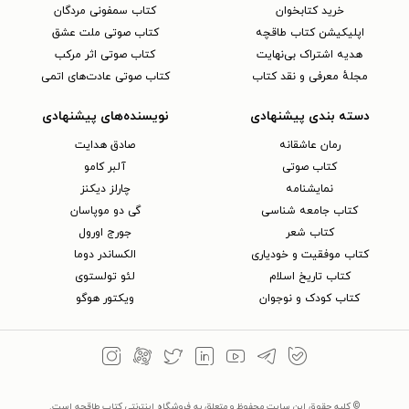
خرید کتابخوان
کتاب سمفونی مردگان
اپلیکیشن کتاب طاقچه
کتاب صوتی ملت عشق
هدیه اشتراک بی‌نهایت
کتاب صوتی اثر مرکب
مجلهٔ معرفی و نقد کتاب
کتاب صوتی عادت‌های اتمی
دسته بندی پیشنهادی
نویسنده‌های پیشنهادی
رمان عاشقانه
صادق هدایت
کتاب‌ صوتی
آلبر کامو
نمایشنامه
چارلز دیکنز
کتاب جامعه شناسی
گی دو موپاسان
کتاب شعر
جورج اورول
کتاب موفقیت و خودیاری
الکساندر دوما
کتاب تاریخ اسلام
لئو تولستوی
کتاب کودک و نوجوان
ویکتور هوگو
© کلیه حقوق این سایت محفوظ و متعلق به فروشگاه اینترنتی کتاب طاقچه است.