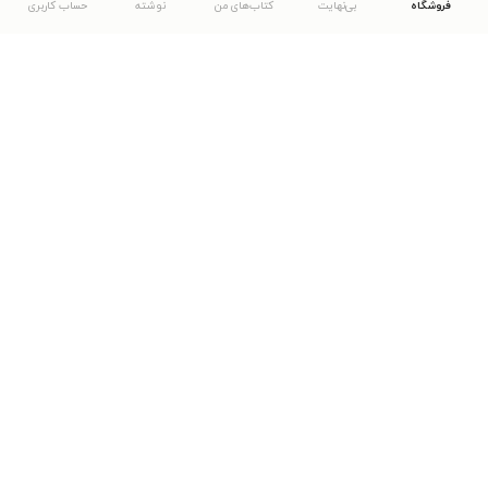
فروشگاه
بی‌نهایت
کتاب‌های من
نوشته
حساب کاربری
دانلود اپلیکیشن طاقچه
... موارد دیگر
مشاهدهٔ دیگر نسخه‌های طاقچه