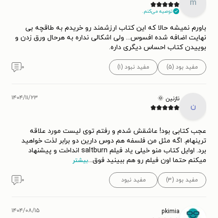
m
توصیه می‌کنم.
باورم نمیشه حالا که این کتاب ارزشمند رو خریدم به طاقچه بی
نهایت اضافه شده افسوس... ولی اشکالی نداره به هرحال ورق زدن و
بوییدن کتاب احساس دیگری داره.
مفید بود (۵)
مفید نبود (۱)
۰
۱۴۰۴/۱۱/۲۳
نازنین 🌞
ن
عجب کتابی بود! عاشقش شدم و رفتم توی لیست مورد علاقه
ترینهام. اگه مثل من فلسفه هم دوس دارین دو برابر لذت خواهید
برد. اوایل کتاب منو خیلی یاد فیلم saltburn انداخت و پیشنهاد
میکنم حتما اون فیلم رو هم ببینید فوق
...
بیشتر
مفید بود (۳)
مفید نبود
۰
۱۴۰۴/۰۸/۱۵
pkimia