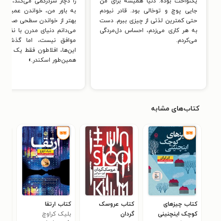
یکنواخت بوده. دنیا همیشه برای من
را دچار سردرگمی می‌کند، همان
جایی پوچ و توخالی بود. قادر نبودم
به باور من، خواندن عمیق 
حتی کمترین لذتی از چیزی ببرم. دست
بهتر از خواندن سطحی صد کت
به هر کاری می‌زدم، احساس دل‌مردگی
می‌دانم دنیای مدرن با نظر م
می‌کردم.
موافق نیست، اما گذشته ا
این‌ها، افلاطون فقط یک معل
همین‌طور اسکندر.»
کتاب‌های مشابه
کتاب چیزهای
کتاب عروسک
کتاب ارتقا
کتاب
کوچک اینچنینی
گردان
بلیک کراوچ
گیو