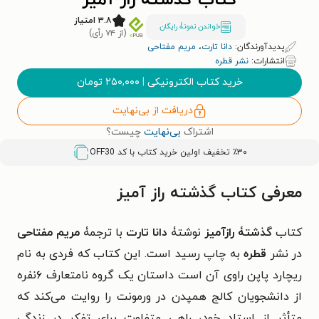
کتاب گذشته راز آمیز
۳.۸ امتیاز
خواندن نمونۀ رایگان
(از ۷۴ رأی)
پدیدآورندگان:
دانا تارت
،
مریم مفتاحی
انتشارات:
نشر قطره
خرید کتاب الکترونیکی
|
۲۵۰,۰۰۰
تومان
دریافت از بی‌نهایت
اشتراک
بی‌نهایت
چیست؟
٪۳۰ تخفیف اولین خرید کتاب با کد
OFF30
معرفی کتاب گذشته راز آمیز
کتاب
گذشتۀ رازآمیز
نوشتۀ
دانا تارت
با ترجمۀ
مریم مفتاحی
در نشر
قطره
به چاپ رسید است. این کتاب که فردی به نام
ریچارد پاپن راوی آن است داستان یک گروه نامتعارف ۶نفره
از دانشجویان کالج همپدن در ورمونت را روایت می‌کند که
متأثر از استاد خود، راهی متفاوت برای تفکر در زندگی