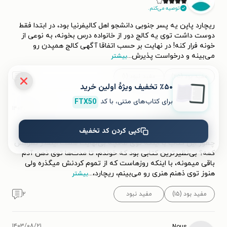
توصیه می‌کنم.
ریچارد پاپن یه پسر جنوبی دانشجو اهل کالیفرنیا بود، در ابتدا فقط
دوست داشت توی یه کالج دور از خانواده درس بخونه، به نوعی از
خونه فرار کنه! در نهایت بر حسب اتفاقا آگهی کالج همپدن رو
می‌بینه و درخواست پذیرش
...
بیشتر
مفید بود (۲۵)
مفید نبود (۱)
۴
٪۵۰ تخفیف ویژۀ اولین خرید
برای کتاب‌های متنی، با کد
FTX50
۱۴۰۴/۰۲/۲۶
هانی
ه
توصیه می‌کنم.
کپی کردن کد تخفیف
چطور این کتاب با اینکه توی طاقچه بی‌نهایت هست اینقدر نظراتش
کمه؟ بی‌نظیرترین کتابی بود که خوندم، تا مدت‌ها توی ذهن آدم
باقی میمونه، با اینکه روزهاست که از تموم کردنش میگذره ولی
هنوز توی ذهنم هنری رو می‌بینم، ریچارد،
...
بیشتر
مفید بود (۱۵)
مفید نبود
۲
۱۴۰۳/۰۸/۲۱
Nous