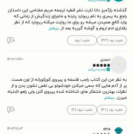
توصیه می‌کنم.
گذشته رازآمیز دانا تارت نشر قطره ترجمه مریم مفتاحی این داستان
راجع به پسری به نام ریچارد پاینه و ماجرای زندگیش از زمانی که
وارد کالج همپدن میشه رو برای ما روایت میکنه.ریچارد که از نظر
رفتاری ادم اروم و گوشه گیریه بعد از
...
بیشتر
مفید بود (۴۳)
مفید نبود
۰
۱۴۰۲/۰۹/۱۰
احمدی
ا
توصیه می‌کنم.
به نظر من این کتاب راجب فلسفه و پیروی کورکورانه از اون هست .
پر از آدم هایی که سعی میکنن خودشونو بی نقص نشون بدن و از
نظرات بهترین متنفکر های شناخته شده پیروی کنن ولی راهو اشتباه
میرن.
...
بیشتر
مفید بود (۳۰)
مفید نبود (۲)
۰
۱۴۰۴/۱۱/۰۴
ema