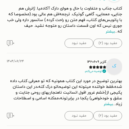
کتاب جذاب و متفاوت با حال و هوای دارک آکادمیا. ژانرش هم
جنایی، معمایی، گاهی گوتیک. ترجمه‌اش هم عالی بود.(مخصوصا که
با پانویس‌های کتاب، فهم متن رو راحت کرده.) سانسور داره ولی خب
جوری نیس که اون قسمت داستان رو متوجه نشید. حیف
که
...
بیشتر
مفید بود (۲)
مفید نبود
۰
۱۴۰۴/۰۶/۲۴
کاربر ۱۴۲۰۶۰۹
ک
توصیه می‌کنم.
بهترین توضیح در مورد این کتاب همونیه که تو معرفی کتاب داده
شده،فقط خواننده میتونه این توضیحاتو درک کنه،در این داستان
پکیجی از(خشم غرور افول انسانیت ناهنجاریهای روحی جنایت و
عشق و خودخواهی) یکجا در برابرتونه،ممکنه اسامی و اصطلاحات
زیاد
...
بیشتر
مفید بود (۲)
مفید نبود
۰