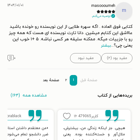
۱۴۰۴/۰۱/۰۱
masoooumeh
m
توصیه می‌کنم.
کتابی فوق العاده . اگه سهره طلایی از این نویسنده رو خونده باشید
عاااشق این کتابم میشین. دانا تارت نویسنده ای هست که همه چیز
رو با جزییات میگه. ممکنه سلیقه هر کسی نباشه. ۵ +۱ خوب این
یعنی چی؟
...
بیشتر
مفید بود (۲)
مفید نبود
۰
۱
صفحۀ قبل
۲
صفحۀ بعد
مشاهده همه
(۱۶۴)
بریده‌هایی از کتاب
کاربر479065
۱۶
aurorablack
هیچی. جز اینکه زندگی من، بیشترش،
«من معتقدم داشتن استادان م
ملال‌آور و خسته‌کننده بوده. یعنی
ضرر دانشجو تمام می‌شود و ذ