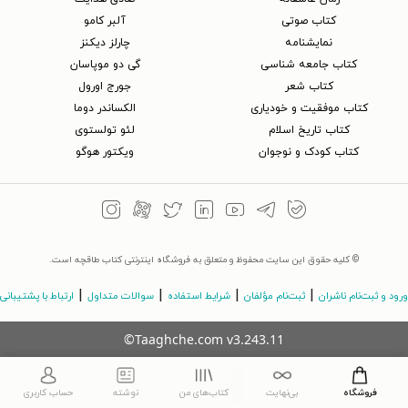
کتاب‌ صوتی
آلبر کامو
نمایشنامه
چارلز دیکنز
کتاب جامعه شناسی
گی دو موپاسان
کتاب شعر
جورج اورول
کتاب موفقیت و خودیاری
الکساندر دوما
کتاب تاریخ اسلام
لئو تولستوی
کتاب کودک و نوجوان
ویکتور هوگو
© کلیه حقوق این سایت محفوظ و متعلق به فروشگاه اینترنتی کتاب طاقچه است.
|
|
|
|
ورود و ثبت‌نام ناشران
ثبت‌نام مؤلفان
شرایط استفاده
سوالات متداول
ارتباط با پشتیبانی
©Taaghche.com
v
3.243.11
فروشگاه
بی‌نهایت
کتاب‌های من
نوشته
حساب کاربری