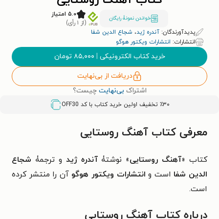
کتاب آهنگ روستایی
۵.۰ امتیاز
خواندن نمونۀ رایگان
(از ۱ رأی)
پدیدآورندگان:
آندره ژید
،
شجاع الدین شفا
انتشارات:
انتشارات ویکتور هوگو
خرید کتاب الکترونیکی
|
۸۵,۰۰۰
تومان
دریافت از بی‌نهایت
اشتراک
بی‌نهایت
چیست؟
٪۳۰ تخفیف اولین خرید کتاب با کد
OFF30
معرفی کتاب آهنگ روستایی
کتاب «
آهنگ روستایی
» نوشتۀ
آندره ژید
و ترجمۀ
شجاع
الدین شفا
است و
انتشارات ویکتور هوگو
آن را منتشر کرده
است.
درباره کتاب آهنگ روستایی