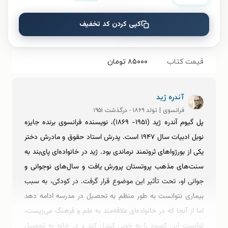
شابک
۹۷۸۶۲۲۷۴۹۷۸۸۵
کپی کردن کد تخفیف
تعداد صفحه‌ها
۴۸
صفحه
قیمت کتاب
۸۵۰۰۰
تومان
آندره ژید
فرانسوی | تولد ۱۸۶۹ - درگذشت ۱۹۵۱
پل گیوم آندره ژید (‏۱۹۵۱- ۱۸۶۹)، نویسنده فرانسوی برنده جایزه
نوبل ادبیات سال ۱۹۴۷ است. پدرش استاد حقوق و مادرش دختر
یکی از بورژواهای ثروتمند نرماندی بود. ژید در خانواده‌ای پای‌بند به
سنت‌های مذهب پروتستان پرورش یافت و سال‌های نوجوانی و
جوانی او، تحت تأثیر این موضوع قرار گرفت. در کودکی، به سبب
بیماری نتوانست به طور منظم به تحصیل در مدرسه ادامه دهد
اما از آنجا که در خانواده‌ای علاقه‌مند به علم و فرهنگ می‌زیست،
توانست این کمبود را به خوبی کنترل کند و در خانه به تحصیل