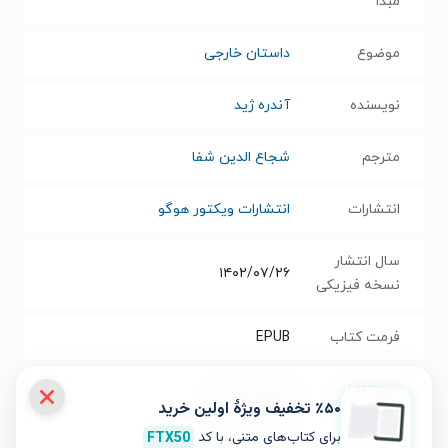
مبدأ
موضوع
داستان خارجی
نویسنده
آندره ژید
مترجم
شجاع الدین شفا
انتشارات
انتشارات ویکتور هوگو
سال انتشار
۱۴۰۲/۰۷/۲۶
نسخه فیزیکی
فرمت کتاب
EPUB
حجم فایل
۲۱.۶۵
مگابایت
٪۵۰ تخفیف ویژۀ اولین خرید
کتاب
برای کتاب‌های متنی، با کد
FTX50