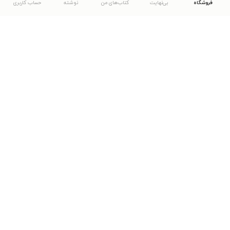
فروشگاه
بی‌نهایت
کتاب‌های من
نوشته
حساب کاربری
دانلود اپلیکیشن طاقچه
... موارد دیگر
مشاهدهٔ دیگر نسخه‌های طاقچه