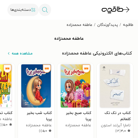
دسته‌بندی‌ها
طاقچه
پدیدآورندگان
عاطفه محمدزاده
عاطفه محمدزاده
کتاب‌های الکترونیکی عاطفه محمدزاده
مشاهده همه
کتاب در تک تک
کتاب صبح بخیر
کتاب شب بخیر
کتاب تش
کلماتم
پریا
پریا
عاطفه م
)
۱
(
۵٫۰
تامارا آیرلند استون
عاطفه محمدزاده
عاطفه محمدزاده
)
۱
(
۵٫۰
)
۱۴
(
۴٫۰