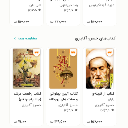
دوید فوئنکینوس
با پردازنده DSP
رضا خیراللهی
امی تان
گرو
)
۲
(
۳٫۵
)
۳
(
۳٫۷
انت
۱۸۰,۰۰۰
ت
۲۲۰,۰۰۰
ت
۱۵۰,۰۰۰
ت
کتاب‌های خسرو آقایاری
مشاهده همه
کتاب از قبیله‌ی
کتاب آیین پهلوانی
کتاب رخصت مرشد
کتا
باران
و سنت های زورخانه
(جلد پنجم؛ قم)
(جلد
خسرو آقایاری
ای
خسرو آقایاری
خسرو آقایاری
خسر
۰
)
۳
(
۳٫۷
)
۱۵
(
۴٫۶
۱۵۶,۰۰۰
ت
۱۳۹,۵۰۰
ت
۷۱,۱۰۰
ت