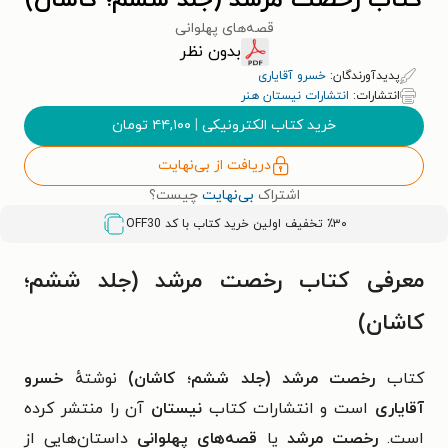
کتاب رخصت مرشد (جلد ششم؛ کاشان)
قصه‌های پهلوانی
بدون نظر
پدیدآورندگان:
خسرو آقایاری
انتشارات:
انتشارات نیستان هنر
خرید کتاب الکترونیکی
|
۴۴,۱۰۰
تومان
دریافت از بی‌نهایت
اشتراک
بی‌نهایت
چیست؟
٪۳۰ تخفیف اولین خرید کتاب با کد
OFF30
معرفی کتاب رخصت مرشد (جلد ششم؛
کاشان)
کتاب
رخصت مرشد (جلد ششم؛ کاشان)
نوشتهٔ
خسرو
آقایاری
است و انتشارات کتاب
نیستان
آن را منتشر کرده
است.
رخصت مرشد
یا
قصه‌های پهلوانی
داستان‌هایی از